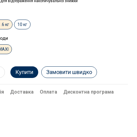
для відображення накопичувальної знижки
1.6 кг
10 кг
роди
MAXI
Купити
Замовити швидко
ія
Доставка
Оплата
Дисконтна програма