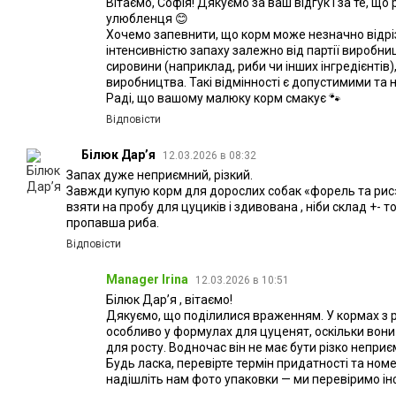
Вітаємо, Софія! Дякуємо за ваш відгук і за те, щ
улюбленця 😊
Хочемо запевнити, що корм може незначно відрі
інтенсивністю запаху залежно від партії виробн
сировини (наприклад, риби чи інших інгредієнтів
виробництва. Такі відмінності є допустимими та 
Раді, що вашому малюку корм смакує 🐾
Відповісти
Білюк Дарʼя
12.03.2026 в 08:32
Запах дуже неприємний, різкий.
Завжди купую корм для дорослих собак «форель та рис»
взяти на пробу для цуциків і здивована , ніби склад +- 
пропавша риба.
Відповісти
Manager Irina
12.03.2026 в 10:51
Білюк Дарʼя , вітаємо!
Дякуємо, що поділилися враженням. У кормах з 
особливо у формулах для цуценят, оскільки вони 
для росту. Водночас він не має бути різко непри
Будь ласка, перевірте термін придатності та номе
надішліть нам фото упаковки — ми перевіримо і