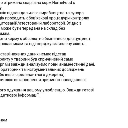
о отримана скарга на корм HomeFood є
у.
пів відповідального виробництва та суворо
ія проходить обов’язкові процедури контролю
итованій/атестованій лабораторії. Згідно з
 може бути передана на склад без
рмам.
тія корму є абсолютно безпечною для цуценят
 показникам та підтверджує заявлену якість.
дставі наявних даних немає підстав
ракту у тварини був спричинений саме
г ми завжди аналізуємо повні анамнестичні дані,
лабораторних та інструментальних досліджень
або іншого релевантного джерела).
ожливлює встановлення причинно-наслідкового
кого одужання вашому улюбленцю. Завжди готові
даткової інформації.
нням