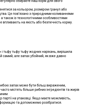
о регулярно обираєте наш корм для свого
знятися за кольором, розміром гранул або
ицтва. Це пов’язано з природними коливаннями
), а також із технологічними особливостями
не впливають на якість або безпечність корму.
 і тьфу тьфу тьфу жодних нарікань, вирішила
той самий, але запах убойний, як вже давно
рибою запах може бути більш вираженим,
часто містять більше рибних інгредієнтів та жирів
ємним.
р партії на упаковці. Якщо маєте можливість,
нформацію та допоможемо розібратися.