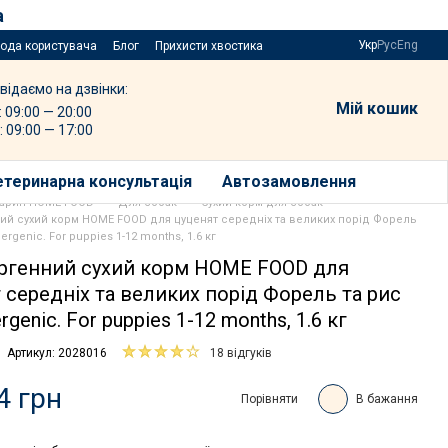
а
Укр
Рус
Eng
года користувача
Блог
Прихисти хвостика
відаємо на дзвінки:
Мій кошик
: 09:00 — 20:00
: 09:00 — 17:00
етеринарна консультація
Автозамовлення
варин HOME FOOD
Для собак
Сухий корм для собак
ий сухий корм HOME FOOD для цуценят середніх та великих порід Форель
lergenic. For puppies 1-12 months, 1.6 кг
ергенний сухий корм HOME FOOD для
 середніх та великих порід Форель та рис
rgenic. For puppies 1-12 months, 1.6 кг
Артикул: 2028016
18 відгуків
4 грн
Порівняти
В бажання