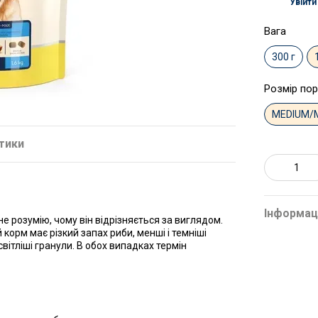
Увійти
%
Вага
300 г
Розмір по
MEDIUM/
тики
Інформац
е розумію, чому він відрізняється за виглядом.
корм має різкий запах риби, менші і темніші
світліші гранули. В обох випадках термін