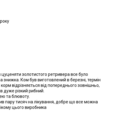
 року
я цуценяти золотистого ретривера все було
а знижка. Ком був виготовлений в березні, термін
е, корм відрізняється від попереднього зовнішньо,
в дуже різкий рибний.
ею та блювоту.
в пару тисяч на лікування, добре що все можна
нікому цього виробника