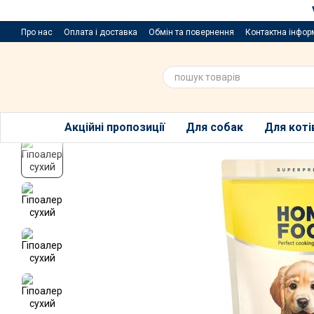
Перейти до основного контенту
Про нас
Оплата і доставка
Обмін та повернення
Контактна інфор
Пропозиції та побажання
Благодійний розіграш за покупку порцій
Акційні пропозиції
Для собак
Для коті