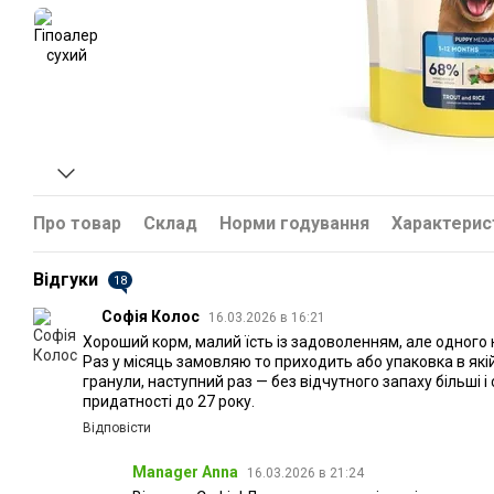
Про товар
Склад
Норми годування
Характерис
Відгуки
18
Софія Колос
16.03.2026 в 16:21
Хороший корм, малий їсть із задоволенням, але одного н
Раз у місяць замовляю то приходить або упаковка в якій 
гранули, наступний раз — без відчутного запаху більші і 
придатності до 27 року.
Відповісти
Manager Anna
16.03.2026 в 21:24