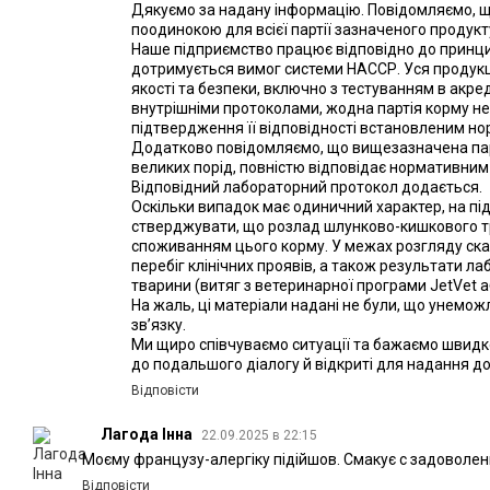
Дякуємо за надану інформацію. Повідомляємо, щ
поодинокою для всієї партії зазначеного продукт
Наше підприємство працює відповідно до принци
дотримується вимог системи НАССР. Уся продукц
якості та безпеки, включно з тестуванням в акред
внутрішніми протоколами, жодна партія корму не
підтвердження її відповідності встановленим но
Додатково повідомляємо, що вищезазначена пар
великих порід, повністю відповідає нормативним
Відповідний лабораторний протокол додається.
Оскільки випадок має одиничний характер, на пі
стверджувати, що розлад шлунково-кишкового т
споживанням цього корму. У межах розгляду скар
перебіг клінічних проявів, а також результати 
тварини (витяг з ветеринарної програми JetVet 
На жаль, ці матеріали надані не були, що унем
зв’язку.
Ми щиро співчуваємо ситуації та бажаємо швид
до подальшого діалогу й відкриті для надання до
Відповісти
Лагода Інна
22.09.2025 в 22:15
Моєму французу-алергіку підійшов. Смакує с задоволе
Відповісти