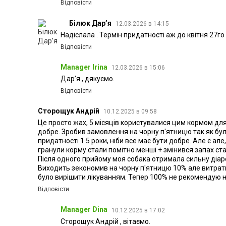
Відповісти
Білюк Дарʼя
12.03.2026 в 14:15
Надіслала . Термін придатності аж до квітня 27го
Відповісти
Manager Irina
12.03.2026 в 15:06
Дарʼя , дякуємо.
Відповісти
Сторощук Андрій
10.12.2025 в 09:58
Це просто жах, 5 місяців користувалися цим кормом дл
добре. Зробив замовлення на чорну п'ятницю так як бул
придатності 1.5 роки, ніби все має бути добре. Але є ал
гранули корму стали помітно менші + змінився запах ста
Після одного прийому моя собака отримала сильну діар
Виходить зекономив на чорну п'ятницю 10% але витрати
було вирішити лікуванням. Тепер 100% не рекомендую 
Відповісти
Manager Dina
10.12.2025 в 17:02
Сторощук Андрій , вітаємо.