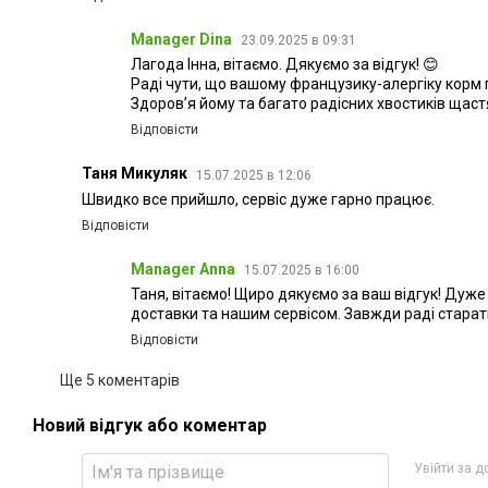
Manager Dina
23.09.2025 в 09:31
Лагода Інна, вітаємо. Дякуємо за відгук! 😊
Раді чути, що вашому французику-алергіку корм п
Здоров’я йому та багато радісних хвостиків щастя
Відповісти
Таня Микуляк
15.07.2025 в 12:06
Швидко все прийшло, сервіс дуже гарно працює.
Відповісти
Manager Anna
15.07.2025 в 16:00
Таня, вітаємо! Щиро дякуємо за ваш відгук! Дуж
доставки та нашим сервісом. Завжди раді старат
Відповісти
Ще 5 коментарів
Новий відгук або коментар
Увійти за 