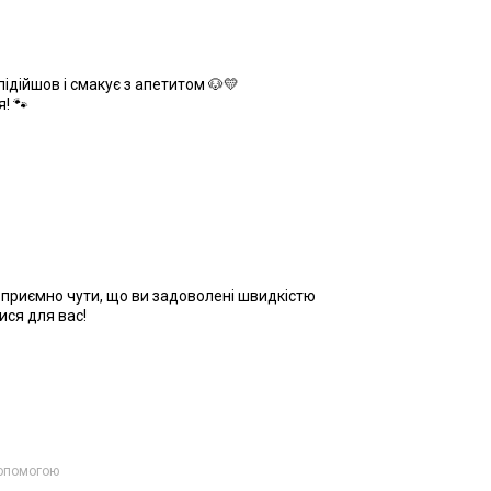
ідійшов і смакує з апетитом 🐶💛
! 🐾
е приємно чути, що ви задоволені швидкістю
ися для вас!
допомогою