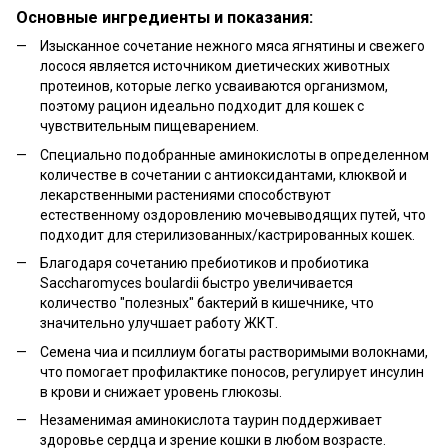
Основные ингредиенты и показания:
Изысканное сочетание нежного мяса ягнятины и свежего
лосося является источником диетических животных
протеинов, которые легко усваиваются организмом,
поэтому рацион идеально подходит для кошек с
чувствительным пищеварением.
Специально подобранные аминокислоты в определенном
количестве в сочетании с антиоксидантами, клюквой и
лекарственными растениями способствуют
естественному оздоровлению мочевыводящих путей, что
подходит для стерилизованных/кастрированных кошек.
Благодаря сочетанию пребиотиков и пробиотика
Saccharomyces boulardii быстро увеличивается
количество "полезных" бактерий в кишечнике, что
значительно улучшает работу ЖКТ.
Семена чиа и псиллиум богаты растворимыми волокнами,
что помогает профилактике поносов, регулирует инсулин
в крови и снижает уровень глюкозы.
Незаменимая аминокислота таурин поддерживает
здоровье сердца и зрение кошки в любом возрасте.