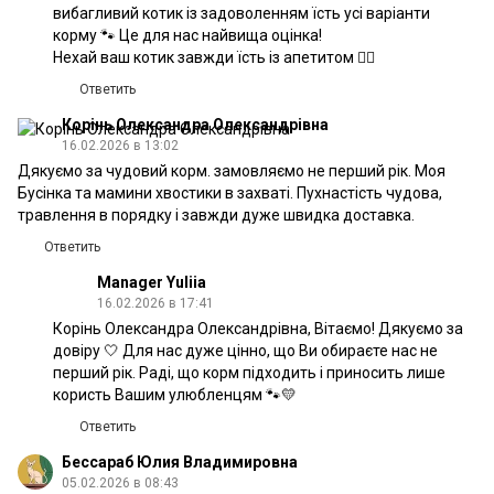
вибагливий котик із задоволенням їсть усі варіанти
корму 🐾 Це для нас найвища оцінка!
Нехай ваш котик завжди їсть із апетитом 👍🏻
Ответить
Корінь Олександра Олександрівна
16.02.2026 в 13:02
Дякуємо за чудовий корм. замовляємо не перший рік. Моя
Бусінка та мамини хвостики в захваті. Пухнастість чудова,
травлення в порядку і завжди дуже швидка доставка.
Ответить
Manager Yuliia
16.02.2026 в 17:41
Корінь Олександра Олександрівна, Вітаємо! Дякуємо за
довіру 🤍 Для нас дуже цінно, що Ви обираєте нас не
перший рік. Раді, що корм підходить і приносить лише
користь Вашим улюбленцям 🐾💛
Ответить
Бессараб Юлия Владимировна
05.02.2026 в 08:43