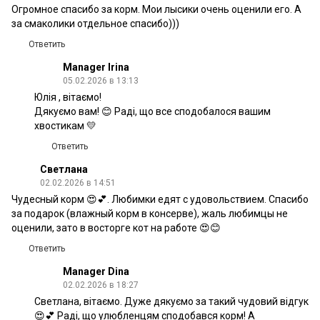
Огромное спасибо за корм. Мои лысики очень оценили его. А
за смаколики отдельное спасибо)))
Ответить
Manager Irina
05.02.2026 в 13:13
Юлія , вітаємо!
Дякуємо вам! 😊 Раді, що все сподобалося вашим
хвостикам 💛
Ответить
Светлана
02.02.2026 в 14:51
Чудесный корм 😍💕. Любимки едят с удовольствием. Спасибо
за подарок (влажный корм в консерве), жаль любимцы не
оценили, зато в восторге кот на работе 😍😊
Ответить
Manager Dina
02.02.2026 в 18:27
Светлана, вітаємо. Дуже дякуємо за такий чудовий відгук
😍💕 Раді, що улюбленцям сподобався корм! А