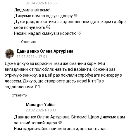
07.04.2026 в 16:55
Людмила, вітаємо!
Дякуємо вам за відгук і довіру 💛
Дуже раді, що котики із задоволенням їдять корм і добре
себе почувають 🐱
Нехай і надалі смакує із користю 🤍
Ответить
Давиденко Олена Артурівна
22.02.2026 в 17:01
Дуже дякую за корисній , май же смачний корм. Мій
вигадливий кіт полюбляє навіть всі варіанти. Кожний раз
отримую знижку, а в цей раз поклали спробувати консерву з
лососем. Дякую, що створюєте щось нове! Кіт зʼїв з
задоволенням. 👍🏻
Ответить
Manager Yuliia
23.02.2026 в 18:11
Давиденко Олена Артурівна, Вітаємо! Щиро дякуємо вам
за такий теплий відгук 💛
Нам надзвичайно приємно знати, що навіть ваш