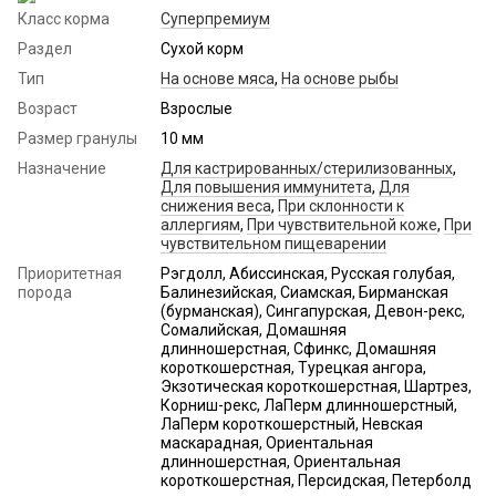
Класс корма
Суперпремиум
Раздел
Сухой корм
Тип
На основе мяса
,
На основе рыбы
Возраст
Взрослые
Размер гранулы
10 мм
Назначение
Для кастрированных/стерилизованных
,
Для повышения иммунитета
,
Для
снижения веса
,
При склонности к
аллергиям
,
При чувствительной коже
,
При
чувствительном пищеварении
Приоритетная
Рэгдолл, Абиссинская, Русская голубая,
порода
Балинезийская, Сиамская, Бирманская
(бурманская), Сингапурская, Девон-рекс,
Сомалийская, Домашняя
длинношерстная, Сфинкс, Домашняя
короткошерстная, Турецкая ангора,
Экзотическая короткошерстная, Шартрез,
Корниш-рекс, ЛаПерм длинношерстный,
ЛаПерм короткошерстный, Невская
маскарадная, Ориентальная
длинношерстная, Ориентальная
короткошерстная, Персидская, Петерболд