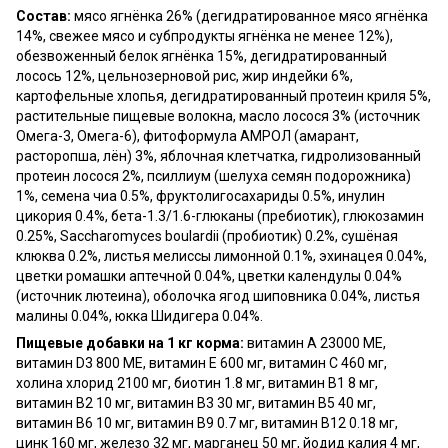
Состав:
мясо ягнёнка 26% (дегидратированное мясо ягнёнка
14%, свежее мясо и субпродукты ягнёнка не менее 12%),
обезвоженный белок ягнёнка 15%, дегидратированный
лосось 12%, цельнозерновой рис, жир индейки 6%,
картофельные хлопья, дегидратированный протеин криля 5%,
растительные пищевые волокна, масло лосося 3% (источник
Омега-3, Омега-6), фитоформула АМРОЛ (амарант,
расторопша, лён) 3%, яблочная клетчатка, гидролизованный
протеин лосося 2%, псиллиум (шелуха семян подорожника)
1%, семена чиа 0.5%, фруктолигосахариды 0.5%, инулин
цикория 0.4%, бета-1.3/1.6-глюканы (пребиотик), глюкозамин
0.25%, Saccharomyces boulardii (пробиотик) 0.2%, сушёная
клюква 0.2%, листья мелиссы лимонной 0.1%, эхинацея 0.04%,
цветки ромашки аптечной 0.04%, цветки календулы 0.04%
(источник лютеина), оболочка ягод шиповника 0.04%, листья
малины 0.04%, юкка Шидигера 0.04%.
Пищевые добавки на 1 кг корма:
витамин A 23000 МЕ,
витамин D3 800 МЕ, витамин E 600 мг, витамин C 460 мг,
холина хлорид 2100 мг, биотин 1.8 мг, витамин B1 8 мг,
витамин B2 10 мг, витамин B3 30 мг, витамин B5 40 мг,
витамин B6 10 мг, витамин B9 0.7 мг, витамин B12 0.18 мг,
цинк 160 мг, железо 32 мг, марганец 50 мг, йодид калия 4 мг,