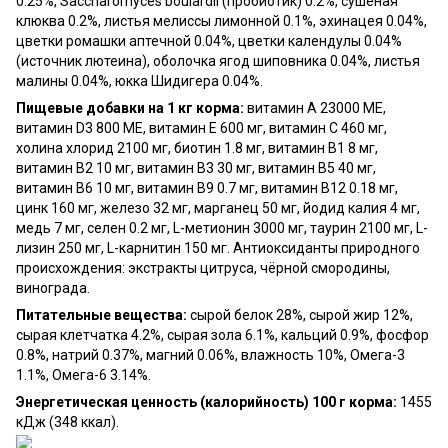
0.25%, Saccharomyces boulardii (пробиотик) 0.2%, сушёная
клюква 0.2%, листья мелиссы лимонной 0.1%, эхинацея 0.04%,
цветки ромашки аптечной 0.04%, цветки календулы 0.04%
(источник лютеина), оболочка ягод шиповника 0.04%, листья
малины 0.04%, юкка Шидигера 0.04%.
Пищевые добавки на 1 кг корма:
витамин A 23000 МЕ,
витамин D3 800 МЕ, витамин E 600 мг, витамин C 460 мг,
холина хлорид 2100 мг, биотин 1.8 мг, витамин B1 8 мг,
витамин B2 10 мг, витамин B3 30 мг, витамин B5 40 мг,
витамин B6 10 мг, витамин B9 0.7 мг, витамин B12 0.18 мг,
цинк 160 мг, железо 32 мг, марганец 50 мг, йодид калия 4 мг,
медь 7 мг, селен 0.2 мг, L-метионин 3000 мг, таурин 2100 мг, L-
лизин 250 мг, L-карнитин 150 мг. Антиоксиданты природного
происхождения: экстракты цитруса, чёрной смородины,
винограда.
Питательные вещества:
сырой белок 28%, сырой жир 12%,
сырая клетчатка 4.2%, сырая зола 6.1%, кальций 0.9%, фосфор
0.8%, натрий 0.37%, магний 0.06%, влажность 10%, Омега-3
1.1%, Омега-6 3.14%.
Энергетическая ценность (калорийность) 100 г корма:
1455
кДж (348 ккал).