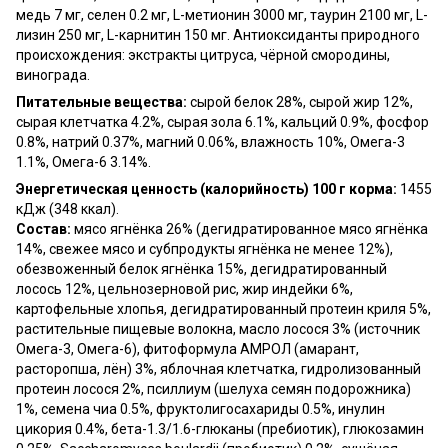
медь 7 мг, селен 0.2 мг, L-метионин 3000 мг, таурин 2100 мг, L-
лизин 250 мг, L-карнитин 150 мг. Антиоксиданты природного
происхождения: экстракты цитруса, чёрной смородины,
винограда.
Питательные вещества:
сырой белок 28%, сырой жир 12%,
сырая клетчатка 4.2%, сырая зола 6.1%, кальций 0.9%, фосфор
0.8%, натрий 0.37%, магний 0.06%, влажность 10%, Омега-3
1.1%, Омега-6 3.14%.
Энергетическая ценность (калорийность) 100 г корма:
1455
кДж (348 ккал).
Состав:
мясо ягнёнка 26% (дегидратированное мясо ягнёнка
14%, свежее мясо и субпродукты ягнёнка не менее 12%),
обезвоженный белок ягнёнка 15%, дегидратированный
лосось 12%, цельнозерновой рис, жир индейки 6%,
картофельные хлопья, дегидратированный протеин криля 5%,
растительные пищевые волокна, масло лосося 3% (источник
Омега-3, Омега-6), фитоформула АМРОЛ (амарант,
расторопша, лён) 3%, яблочная клетчатка, гидролизованный
протеин лосося 2%, псиллиум (шелуха семян подорожника)
1%, семена чиа 0.5%, фруктолигосахариды 0.5%, инулин
цикория 0.4%, бета-1.3/1.6-глюканы (пребиотик), глюкозамин