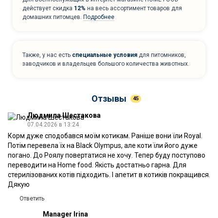
действует скидка
12%
на весь ассортимент товаров для
домашних питомцев.
Подробнее
Также, у нас есть
специальные условия
для питомников,
заводчиков и владельцев большого количества животных.
Отзывы
45
Людмила Шестакова
07.04.2026 в 13:24
Корм дуже сподобався моїм котикам. Раніше вони їли Royal.
Потім перевела їх на Black Olympus, але коти їли його дуже
погано. До Роялу повертатися не хочу. Тепер буду поступово
переводити на Home food. Якість достатньо гарна. Для
стерилізованих котів підходить. І апетит в котиків покращився.
Дякую
Ответить
Manager Irina