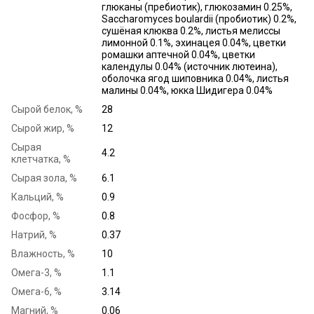
глюканы (пребиотик), глюкозамин 0.25%,
Saccharomyces boulardii (пробиотик) 0.2%,
сушёная клюква 0.2%, листья мелиссы
лимонной 0.1%, эхинацея 0.04%, цветки
ромашки аптечной 0.04%, цветки
календулы 0.04% (источник лютеина),
оболочка ягод шиповника 0.04%, листья
малины 0.04%, юкка Шидигера 0.04%
Сырой белок, %
28
Сырой жир, %
12
Сырая
4.2
клетчатка, %
Сырая зола, %
6.1
Кальций, %
0.9
Фосфор, %
0.8
Натрий, %
0.37
Влажность, %
10
Омега-3, %
1.1
Омега-6, %
3.14
Магний, %
0.06