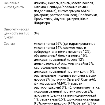
Основные
Ягненок, Лосось, Криль, Масло лосося,
ингредиенты
Клюква, Псилиум (оболочка семян
подорожника), Фитоформула АМРОЛ
(амарант, расторопша, лен), Пребиотики,
Пробиотики, Инулин цикория, Юкка
Шидигера
Энергетическая
ценность на 100
348
г, ккал
Состав
мясо ягнёнка 26% (дегидратированное
мясо ягнёнка 14%, свежее мясо и
субпродукты ягнёнка не менее 12%),
обезвоженный белок ягнёнка 15%,
дегидратированный лосось 12%,
цельнозерновой рис, жир индейки 6%,
картофельные хлопья,
дегидратированный протеин криля 5%,
растительные пищевые волокна, масло
лосося 3% (источник Омега-3, Омега-6),
фитоформула АМРОЛ (амарант,
расторопша, лён) 3%, яблочная клетчатка,
гидролизованный протеин лосося 2%,
псиллиум (шелуха семян подорожника)
1%, семена чиа 0.5%, фруктолигосахариды
0.5%, инулин цикория 0.4%, бета-1.3/1.6-