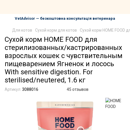
VetAdvisor — безкоштовна консультація ветеринара
Для котов
Сухой корм для котов
Сухой корм HOME FOOD для
Сухой корм HOME FOOD для
стерилизованных/кастрированных
взрослых кошек с чувствительным
пищеварением Ягненок и лосось
With sensitive digestion. For
sterilised/neutered, 1.6 кг
Артикул:
3088016
45 отзывов