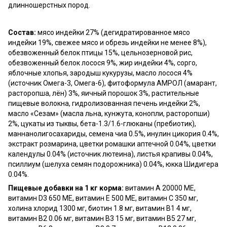
длинношерстных пород.
Состав:
мясо индейки 27% (дегидратированное мясо
индейки 19%, свежее мясо и обрезь индейки не менее 8%),
обезвоженный белок птицы 15%, цельнозерновой рис,
обезвоженный белок лосося 9%, жир индейки 4%, сорго,
яблочные хлопья, зародыш кукурузы, масло лосося 4%
(источник Омега-3, Омега-6), фитоформула АМРОЛ (амарант,
расторопша, лён) 3%, яичный порошок 3%, растительные
пищевые волокна, гидролизованная печень индейки 2%,
масло «Сезам» (масла льна, кунжута, конопли, расторопши)
2%, цукаты из тыквы, бета-1.3/1.6-глюканы (пребиотик),
маннанолигосахариды, семена чиа 0.5%, инулин цикория 0.4%,
экстракт розмарина, цветки ромашки аптечной 0.04%, цветки
календулы 0.04% (источник лютеина), листья крапивы 0.04%,
псиллиум (шелуха семян подорожника) 0.04%, юкка Шидигера
0.04%.
Пищевые добавки на 1 кг корма:
витамин A 20000 МЕ,
витамин D3 650 МЕ, витамин E 500 МЕ, витамин C 350 мг,
холина хлорид 1300 мг, биотин 1.8 мг, витамин B1 4 мг,
витамин B2 0.06 мг, витамин B3 15 мг, витамин B5 27 мг,