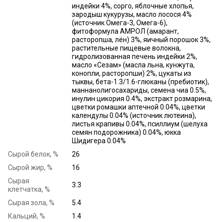
индейки 4%, сорго, яблочные хлопья,
зародыш кукурузы, масло лосося 4%
(источник Омега-3, Омега-6),
фитоформула АМРОЛ (амарант,
расторопша, лён) 3%, яичный порошок 3%,
растительные пищевые волокна,
гидролизованная печень индейки 2%,
масло «Сезам» (масла льна, кунжута,
конопли, расторопши) 2%, цукаты из
тыквы, бета-1.3/1.6-глюканы (пребиотик),
маннанолигосахариды, семена чиа 0.5%,
инулин цикория 0.4%, экстракт розмарина,
цветки ромашки аптечной 0.04%, цветки
календулы 0.04% (источник лютеина),
листья крапивы 0.04%, псиллиум (шелуха
семян подорожника) 0.04%, юкка
Шидигера 0.04%
Сырой белок, %
26
Сырой жир, %
16
Сырая
3.3
клетчатка, %
Сырая зола, %
5.4
Кальций, %
1.4