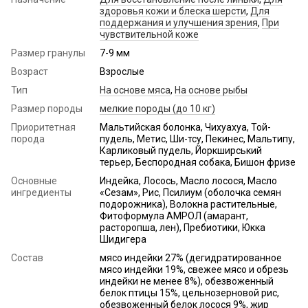
здоровья кожи и блеска шерсти
,
Для
поддержания и улучшения зрения
,
При
чувствительной коже
Размер гранулы
7-9 мм
Возраст
Взрослые
Тип
На основе мяса
,
На основе рыбы
Размер породы
мелкие породы (до 10 кг)
Приоритетная
Мальтийская болонка, Чихуахуа, Той-
порода
пудель, Метис, Ши-тсу, Пекинес, Мальтипу,
Карликовый пудель, Йоркширський
терьер, Беспородная собака, Бишон фризе
Основные
Индейка, Лосось, Масло лосося, Масло
ингредиенты
«Сезам», Рис, Псилиум (оболочка семян
подорожника), Волокна растительные,
Фитоформула АМРОЛ (амарант,
расторопша, лен), Пребиотики, Юкка
Шидигера
Состав
мясо индейки 27% (дегидратированное
мясо индейки 19%, свежее мясо и обрезь
индейки не менее 8%), обезвоженный
белок птицы 15%, цельнозерновой рис,
обезвоженный белок лосося 9%, жир