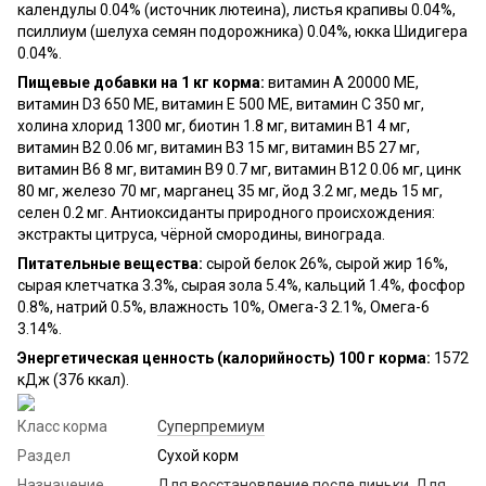
календулы 0.04% (источник лютеина), листья крапивы 0.04%,
псиллиум (шелуха семян подорожника) 0.04%, юкка Шидигера
0.04%.
Пищевые добавки на 1 кг корма:
витамин A 20000 МЕ,
витамин D3 650 МЕ, витамин E 500 МЕ, витамин C 350 мг,
холина хлорид 1300 мг, биотин 1.8 мг, витамин B1 4 мг,
витамин B2 0.06 мг, витамин B3 15 мг, витамин B5 27 мг,
витамин B6 8 мг, витамин B9 0.7 мг, витамин B12 0.06 мг, цинк
80 мг, железо 70 мг, марганец 35 мг, йод 3.2 мг, медь 15 мг,
селен 0.2 мг. Антиоксиданты природного происхождения:
экстракты цитруса, чёрной смородины, винограда.
Питательные вещества:
сырой белок 26%, сырой жир 16%,
сырая клетчатка 3.3%, сырая зола 5.4%, кальций 1.4%, фосфор
0.8%, натрий 0.5%, влажность 10%, Омега-3 2.1%, Омега-6
3.14%.
Энергетическая ценность (калорийность) 100 г корма:
1572
кДж (376 ккал).
Класс корма
Суперпремиум
Раздел
Сухой корм
Назначение
Для восстановление после линьки
,
Для