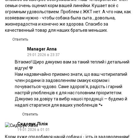
семьи очень оценил корм вашей линейки. Кушает всё с
огромным удовольствием. Проблем с ЖКТ нет. А что нам, как
хозяевам нужно - чтобы собака была сыта , довольна,
жизнерадостна и конечно же здорова. Спасибо за
качественный товар для наших братьев меньших.
Ответить
Manager Anna
29.01.2026 в 23:37
Вітаємо! Щиро дякуємо вам за такий теплий і детальний
відгук! 💙
Нам надзвичайно приємно знати, що ваш чотирилапий
член родини із задоволенням смакує кормом і
почувається чудово. Саме здоров’я, радість і гарний
настрій улюбленців є для нас головним пріоритетом.
Дякуємо за довіру та вибір нашої продукції — будемо й
надалі старатися для ваших улюбленців 🐾
Ответить
Сидорук Лілія
19.01.2026 в 01:01
Корм дуже сподобався нашій собачці - їсть із задоволенням!