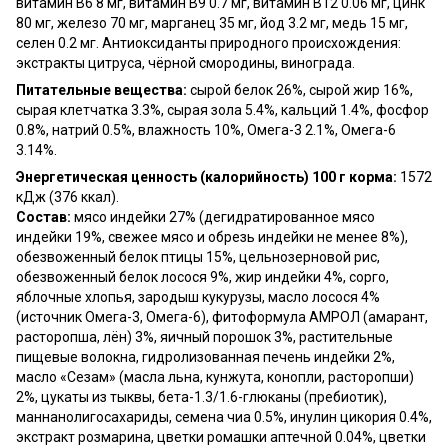
витамин B6 8 мг, витамин B9 0.7 мг, витамин B12 0.06 мг, цинк
80 мг, железо 70 мг, марганец 35 мг, йод 3.2 мг, медь 15 мг,
селен 0.2 мг. Антиоксиданты природного происхождения:
экстракты цитруса, чёрной смородины, винограда.
Питательные вещества:
сырой белок 26%, сырой жир 16%,
сырая клетчатка 3.3%, сырая зола 5.4%, кальций 1.4%, фосфор
0.8%, натрий 0.5%, влажность 10%, Омега-3 2.1%, Омега-6
3.14%.
Энергетическая ценность (калорийность) 100 г корма:
1572
кДж (376 ккал).
Состав:
мясо индейки 27% (дегидратированное мясо
индейки 19%, свежее мясо и обрезь индейки не менее 8%),
обезвоженный белок птицы 15%, цельнозерновой рис,
обезвоженный белок лосося 9%, жир индейки 4%, сорго,
яблочные хлопья, зародыш кукурузы, масло лосося 4%
(источник Омега-3, Омега-6), фитоформула АМРОЛ (амарант,
расторопша, лён) 3%, яичный порошок 3%, растительные
пищевые волокна, гидролизованная печень индейки 2%,
масло «Сезам» (масла льна, кунжута, конопли, расторопши)
2%, цукаты из тыквы, бета-1.3/1.6-глюканы (пребиотик),
маннанолигосахариды, семена чиа 0.5%, инулин цикория 0.4%,
экстракт розмарина, цветки ромашки аптечной 0.04%, цветки