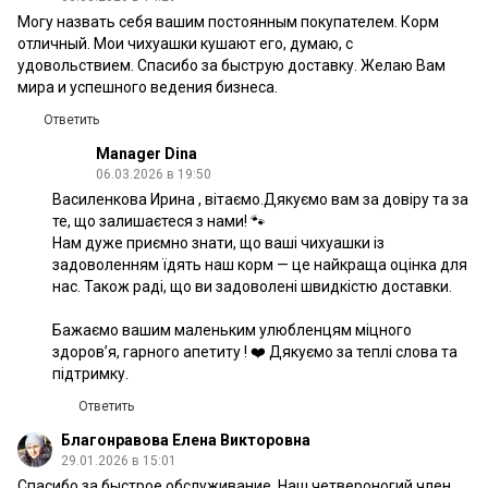
Могу назвать себя вашим постоянным покупателем. Корм
отличный. Мои чихуашки кушают его, думаю, с
удовольствием. Спасибо за быструю доставку. Желаю Вам
мира и успешного ведения бизнеса.
Ответить
Manager Dina
06.03.2026 в 19:50
Василенкова Ирина , вітаємо.Дякуємо вам за довіру та за
те, що залишаєтеся з нами! 🐾
Нам дуже приємно знати, що ваші чихуашки із
задоволенням їдять наш корм — це найкраща оцінка для
нас. Також раді, що ви задоволені швидкістю доставки.
Бажаємо вашим маленьким улюбленцям міцного
здоров’я, гарного апетиту ! ❤️ Дякуємо за теплі слова та
підтримку.
Ответить
Благонравова Елена Викторовна
29.01.2026 в 15:01
Спасибо за быстрое обслуживание. Наш четвероногий член