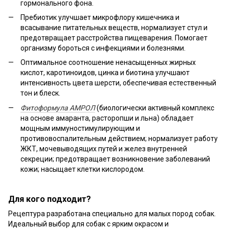
гормонального фона.
Пребиотик улучшает микрофлору кишечника и
всасывание питательных веществ, нормализует стул и
предотвращает расстройства пищеварения. Помогает
организму бороться с инфекциями и болезнями.
Оптимальное соотношение ненасыщенных жирных
кислот, каротиноидов, цинка и биотина улучшают
интенсивность цвета шерсти, обеспечивая естественный
тон и блеск.
Фитоформула АМРОЛ
(биологически активный комплекс
на основе амаранта, расторопши и льна) обладает
мощным иммуностимулирующим и
противовоспалительным действием; нормализует работу
ЖКТ, мочевыводящих путей и желез внутренней
секреции; предотвращает возникновение заболеваний
кожи; насыщает клетки кислородом.
Для кого подходит?
Рецептура разработана специально для малых пород собак.
Идеальный выбор для собак с ярким окрасом и