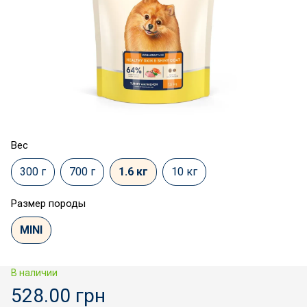
Вес
300 г
700 г
1.6 кг
10 кг
Размер породы
MINI
В наличии
528.00 грн