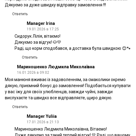
Дякуємо за дуже швидку відправку замовлення !!!
Ответить
Manager Irina
19.01.2026 в 17:25
Сидорук Лілія, вітаємо!
Дякуємо за відгук! 🐶💛
Раді, що корм сподобався, а доставка була швидкою 😊🐾
Ответить
Мариношенко Людмила Миколаївна
16.01.2026 в 09:02
Моя манюня вживає із задоволенням, за смаколики окремо
дякую, приємний бонус до замовлення! Подобається купувати
у вас їжу для своїх улюбленців, завжди чуйні, завжди
вислухаєте та швидко все відправляєте, щиро дякую.
Ответить
Manager Yuliia
17.01.2026 в 21:13
Мариношенко Людмила Миколаївна, Вітаємо!
Дуже дякуємо за такий теплий відгук! 💛 Раді, що вашому