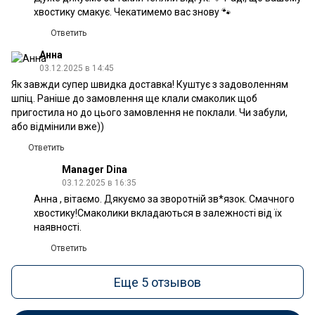
хвостику смакує. Чекатимемо вас знову 🐾
Ответить
Анна
03.12.2025 в 14:45
Як завжди супер швидка доставка! Куштує з задоволенням
шпіц. Раніше до замовлення ще клали смаколик щоб
пригостила но до цього замовлення не поклали. Чи забули,
або відмінили вже))
Ответить
Manager Dina
03.12.2025 в 16:35
Анна , вітаємо. Дякуємо за зворотній зв*язок. Смачного
хвостику!Смаколики вкладаються в залежності від їх
наявності.
Ответить
Еще 5 отзывов