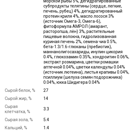
морской рыбы 5%, дегидратированные
субпродукты телятины (сердце, легкие,
печень, рубец) 4%, дегидратированный
протеин криля 4%, масло лосося 3%
(источник Омега-3, Омега-6),
фитоформула АМРОЛ (амарант,
расторопша, лён) 3%, растительные
пищевые волокна, гидролизованная
куриная печень 2%, семена чиа 0.5%,
бета-1.3/1.6-глюканы (пребиотик),
маннанолигосахариды, инулин цикория
0.4%, глюкозамин 0.35%, хондроитин 0.06%,
экстракт розмарина, цветки ромашки
аптечной 0.04%, цветки календулы 0.04%
(источник лютеина), листья крапивы 0.04%,
псиллиум (шелуха семян подорожника)
0.04%, юкка Шидигера 0.04%
Сырой белок, %
27
Сырой жир, %
14
Сырая
3.3
клетчатка, %
Сырая зола, %
5.4
Кальций, %
1.4