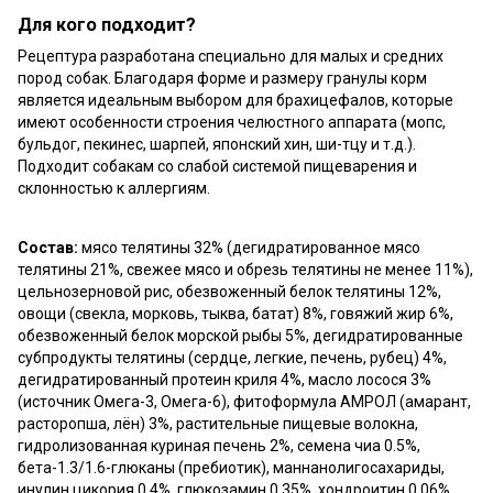
Для кого подходит?
Рецептура разработана специально для малых и средних
пород собак. Благодаря форме и размеру гранулы корм
является идеальным выбором для брахицефалов, которые
имеют особенности строения челюстного аппарата (мопс,
бульдог, пекинес, шарпей, японский хин, ши-тцу и т.д.).
Подходит собакам со слабой системой пищеварения и
склонностью к аллергиям.
Состав:
мясо телятины 32% (дегидратированное мясо
телятины 21%, свежее мясо и обрезь телятины не менее 11%),
цельнозерновой рис, обезвоженный белок телятины 12%,
овощи (свекла, морковь, тыква, батат) 8%, говяжий жир 6%,
обезвоженный белок морской рыбы 5%, дегидратированные
субпродукты телятины (сердце, легкие, печень, рубец) 4%,
дегидратированный протеин криля 4%, масло лосося 3%
(источник Омега-3, Омега-6), фитоформула АМРОЛ (амарант,
расторопша, лён) 3%, растительные пищевые волокна,
гидролизованная куриная печень 2%, семена чиа 0.5%,
бета-1.3/1.6-глюканы (пребиотик), маннанолигосахариды,
инулин цикория 0.4%, глюкозамин 0.35%, хондроитин 0.06%,