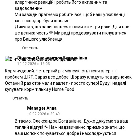
алергічних реакцій і робить його активним та
задоволеним.
Ми завжди прагнемо робити все, щоб наші улюбленці і
їхні господарі були щасливі.
Дякуємо, що залишаєтеся з нами вже три роки! Для нас
це велика честь 💛 Ми раді продовжувати піклуватися
про Вашого улюбленця.
Ответить
Вінтонів Олександра Богданівна
10.02.2026 в 16:03
Корм чудовий. Четвертий рік мопсик їсть після алергії і
проблем ШКТ. Зараз все добре. Щоразу кладуть подаруночок.
Останній раз отримали паштет - просто супер! Буду і надалі
купувати корм тільки у Home Food
Ответить
Manager Anna
10.02.2026 в 20:49
Вітаємо, Олександра Богданівна! Дуже дякуємо за ваш
теплий відгук! 🐾 Нам надзвичайно приємно знати, що
ваш мопсик почувається добре і насолоджується