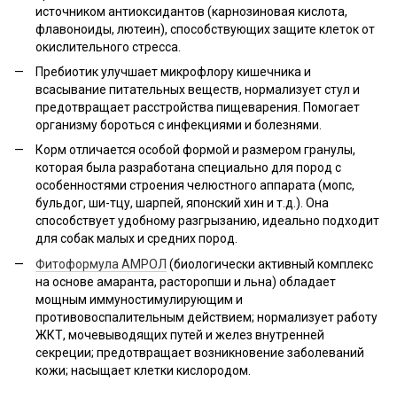
источником антиоксидантов (карнозиновая кислота,
флавоноиды, лютеин), способствующих защите клеток от
окислительного стресса.
Пребиотик улучшает микрофлору кишечника и
всасывание питательных веществ, нормализует стул и
предотвращает расстройства пищеварения. Помогает
организму бороться с инфекциями и болезнями.
Корм отличается особой формой и размером гранулы,
которая была разработана специально для пород с
особенностями строения челюстного аппарата (мопс,
бульдог, ши-тцу, шарпей, японский хин и т.д.). Она
способствует удобному разгрызанию, идеально подходит
для собак малых и средних пород.
Фитоформула АМРОЛ
(биологически активный комплекс
на основе амаранта, расторопши и льна) обладает
мощным иммуностимулирующим и
противовоспалительным действием; нормализует работу
ЖКТ, мочевыводящих путей и желез внутренней
секреции; предотвращает возникновение заболеваний
кожи; насыщает клетки кислородом.