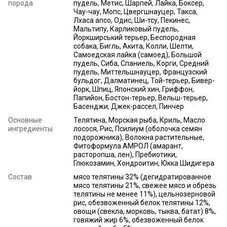
порода
пудель, Метис, Шарпей, Лайка, Боксер,
Чау-чау, Мопс, Цвергшнауцер, Такса,
Лхаса апсо, Одис, Ши-тсу, Пекинес,
Мальтипу, Карликовый пудель,
Йоркширський терьер, Беспородная
собака, Бигль, Акита, Колли, Шелти,
Самоедская лайка (самоед), Большой
пудель, Сиба, Спаниель, Корги, Средний
пудель, Миттельшнауцер, Французский
бульдог, Далматинец, Той-терьер, Бивер-
йорк, Шпиц, Японский хин, Гриффон,
Папийон, Бостон-терьер, Вельш-терьер,
Басенджи, Джек-рассел, Пинчер
Основные
Телятина, Морская рыба, Криль, Масло
ингредиенты
лосося, Рис, Псилиум (оболочка семян
подорожника), Волокна растительные,
Фитоформула АМРОЛ (амарант,
расторопша, лен), Пребиотики,
Глюкозамин, Хондроитин, Юкка Шидигера
Состав
мясо телятины 32% (дегидратированное
мясо телятины 21%, свежее мясо и обрезь
телятины не менее 11%), цельнозерновой
рис, обезвоженный белок телятины 12%,
овощи (свекла, морковь, тыква, батат) 8%,
говяжий жир 6%, обезвоженный белок