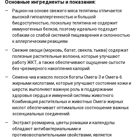
Основные ингредиенты и показания:
Рацион на основе свежего мяса телятины отличается
высокой гипоаллергенностью и большой
биодоступностью, поскольку телятина не содержит
иммуногенных белков, поэтому идеально подходит
собакам со слабой системой пищеварения и склонностью
к аллергическим реакциям.
Свежие овощи (морковь, батат, свекла, тыква) содержат
полезные растительные волокна, которые улучшают
работу ЖКТ, а также обеспечивают ощущение сытости
без чрезмерного накопления калорий.
Семена чиа и масло лосося богаты Омега-3 и Омега-6
жирными кислотами, которые улучшают состояние кожи и
шерсти; выполняют важную роль в поддержании
здоровья сердца и иммунной системы животного.
Комбинация растительных и животных Омега-жирных
кислот обеспечивает оптимальное соотношение важных
эссенциальных соединений.
Экстракт розмарина, цветы ромашки и календулы
обладают антибактериальными и
противовоспалительными свойствами; является