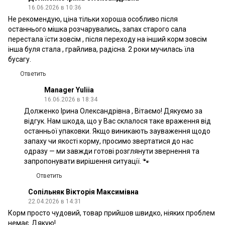
16.06.2026 в 10:36
Не рекомендую, ціна тільки хороша особливо після
останнього мішка розчарувались, запах старого сала
перестала їсти зовсім , після переходу на інший корм зовсім
інша буля стала , грайлива, радісна. 2 роки мучилась їла
бусагу.
Ответить
Manager Yuliia
16.06.2026 в 18:34
Долженко Ірина Олександрівна , Вітаємо! Дякуємо за
відгук. Нам шкода, що у Вас склалося таке враження від
останньої упаковки. Якщо виникають зауваження щодо
запаху чи якості корму, просимо звертатися до нас
одразу — ми завжди готові розглянути звернення та
запропонувати вирішення ситуації. 🐾
Ответить
Сопільняк Вікторія Максимівна
22.04.2026 в 14:31
Корм просто чудовий, товар прийшов швидко, ніяких проблем
немає. Дякую!