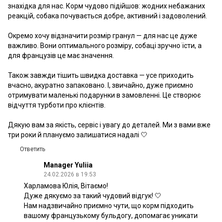
знахідка для нас. Корм чудово підійшов: жодних небажаних
реакцій, собака почувається добре, активний і задоволений.
Окремо хочу відзначити розмір гранул — для нас це дуже
важливо. Вони оптимального розміру, собаці зручно їсти, а
для французів це має значення.
Також завжди тішить швидка доставка — усе приходить
вчасно, акуратно запаковано. І, звичайно, дуже приємно
отримувати маленькі подарунки в замовленні. Це створює
відчуття турботи про клієнтів.
Дякую вам за якість, сервіс і увагу до деталей. Ми з вами вже
три роки й плануємо залишатися надалі 🤍
Ответить
Manager Yuliia
24.02.2026 в 19:53
Харламова Юлія, Вітаємо!
Дуже дякуємо за такий чудовий відгук! 🤍
Нам надзвичайно приємно чути, що корм підходить
вашому французькому бульдогу, допомагає уникати