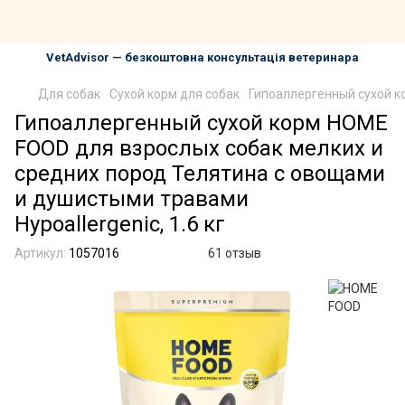
VetAdvisor — безкоштовна консультація ветеринара
Для собак
Сухой корм для собак
Гипоаллергенный сухой ко
Гипоаллергенный сухой корм HOME
FOOD для взрослых собак мелких и
средних пород Телятина с овощами
и душистыми травами
Hypoallergenic, 1.6 кг
Артикул:
1057016
61 отзыв