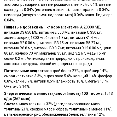
экстракт розмарина, цветки ромашки аптечной 0.04%, цветки
календулы 0.04% (источник лютеина), листья крапивы 0.04%,
псиллиум (шелуха семян подорожника) 0.04%, юкка Шидигера
0.04%.
Пищевые добавки на 1 кг корма:
витамин A 20000 МЕ,
витамин D3 650 МЕ, витамин E 500 МЕ, витамин C 350 мг,
холина хлорид 1300 мг, биотин 1.8 мг, витамин B1 4 мг,
витамин B2 0.06 мг, витамин B3 15 мг, витамин B5 27 мг,
витамин B6 8 мг, витамин B9 0.7 мг, витамин B12 0.06 мг, цинк
80 мг, железо 70 мг, марганец 35 мг, йод 3.2 мг, медь 15 мг,
селен 0.2 мг. Антиоксиданты природного происхождения:
экстракты цитруса, чёрной смородины, винограда.
Питательные вещества:
сырой белок 27%, сырой жир 14%,
сырая клетчатка 3.3%, сырая зола 5.4%, кальций 1.4%, фосфор
0.8%, калий 0.7%, натрий 0.5%, влажность 10%, Омега-3 1.1%,
Омега-6 3.14%.
Энергетическая ценность (калорийность) 100 г корма:
1513
кДж (362 ккал).
Состав:
мясо телятины 32% (дегидратированное мясо
телятины 21%, свежее мясо и обрезь телятины не менее 11%),
цельнозерновой рис, обезвоженный белок телятины 12%,