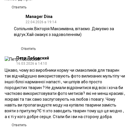
Ответить
Manager Dina
22.04.2026 в 19:14
Сопільняк Вікторія Максимівна, вітаємо. Дякуємо за
відгук.Хай смакує з задоволенням)
Ответить
Петр Лебовский
16.03.2026 в 14:10
Цікаво, чому всі виробники корму чи смаколиків для тварин
так відчайдушно використовують фото вилизаних мультіпу чи
іншої білої карманної напасті , чи шпіуів або просто
породистих тварин ? Не думали відрізнитися від всіх і хоча би
частково використовувати фото метисів? які не менш красиві ,
яскраві та так само заслуговують на любов і повагу. Чому
навіть ви пропагандуєте моду на купівлю тварини замість
взяти з притулку?Є ті хто заводить тварин тому що це модно ,
а є ті у кого добре серце. Стали би і ви на сторону добра.
Ответить