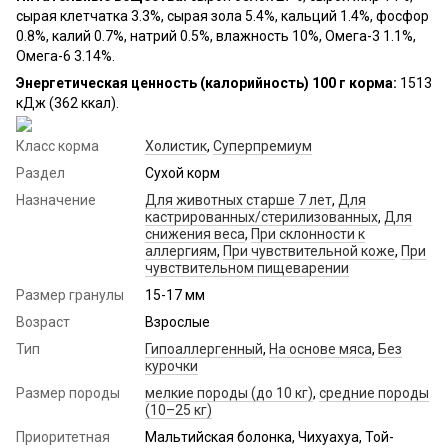
сырая клетчатка 3.3%, сырая зола 5.4%, кальций 1.4%, фосфор
0.8%, калий 0.7%, натрий 0.5%, влажность 10%, Омега-3 1.1%,
Омега-6 3.14%.
Энергетическая ценность (калорийность) 100 г корма:
1513
кДж (362 ккал).
Класс корма
Холистик
,
Суперпремиум
Раздел
Сухой корм
Назначение
Для животных старше 7 лет
,
Для
кастрированных/стерилизованных
,
Для
снижения веса
,
При склонности к
аллергиям
,
При чувствительной коже
,
При
чувствительном пищеварении
Размер гранулы
15-17 мм
Возраст
Взрослые
Тип
Гипоаллергенный
,
На основе мяса
,
Без
курочки
Размер породы
мелкие породы (до 10 кг)
,
средние породы
(10–25 кг)
Приоритетная
Мальтийская болонка, Чихуахуа, Той-