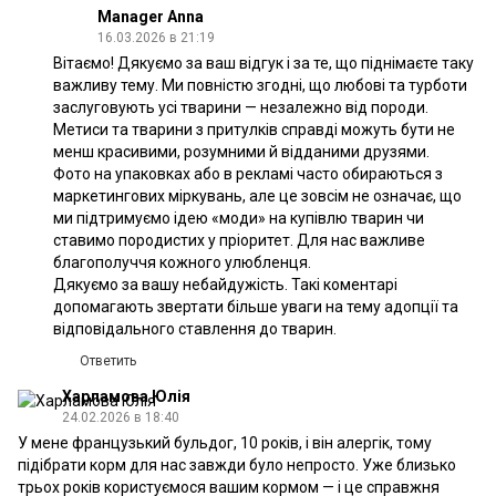
Manager Anna
16.03.2026 в 21:19
Вітаємо! Дякуємо за ваш відгук і за те, що піднімаєте таку
важливу тему. Ми повністю згодні, що любові та турботи
заслуговують усі тварини — незалежно від породи.
Метиси та тварини з притулків справді можуть бути не
менш красивими, розумними й відданими друзями.
Фото на упаковках або в рекламі часто обираються з
маркетингових міркувань, але це зовсім не означає, що
ми підтримуємо ідею «моди» на купівлю тварин чи
ставимо породистих у пріоритет. Для нас важливе
благополуччя кожного улюбленця.
Дякуємо за вашу небайдужість. Такі коментарі
допомагають звертати більше уваги на тему адопції та
відповідального ставлення до тварин.
Ответить
Харламова Юлія
24.02.2026 в 18:40
У мене французький бульдог, 10 років, і він алергік, тому
підібрати корм для нас завжди було непросто. Уже близько
трьох років користуємося вашим кормом — і це справжня