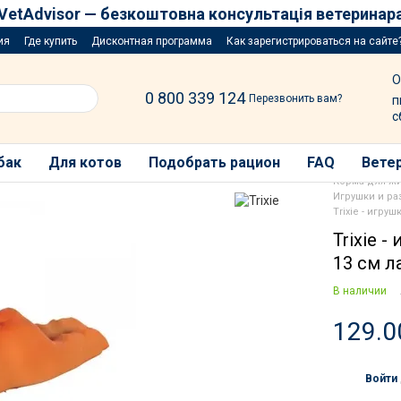
VetAdvisor — безкоштовна консультація ветеринар
ия
Где купить
Дисконтная программа
Как зарегистрироваться на сайте
озыгрыш за покупку порций
О
0 800 339 124
Перезвонить вам?
п
с
бак
Для котов
Подобрать рацион
FAQ
Ветер
Корма для ж
Игрушки и ра
Trixie - игр
Trixie 
13 см л
В наличии
129.0
Войти
%