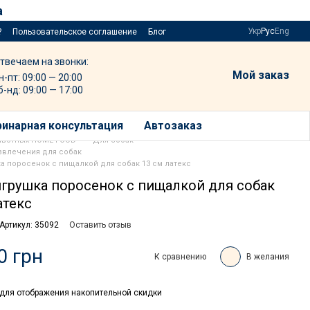
а
Укр
Рус
Eng
?
Пользовательское соглашение
Блог
твечаем на звонки:
Мой заказ
н-пт: 09:00 — 20:00
б-нд: 09:00 — 17:00
инарная консультация
Автозаказ
ивотных HOME FOOD
Для собак
звлечения для собак
ушка поросенок с пищалкой для собак 13 см латекс
- игрушка поросенок с пищалкой для собак
атекс
Артикул: 35092
Оставить отзыв
0 грн
К сравнению
В желания
для отображения накопительной скидки