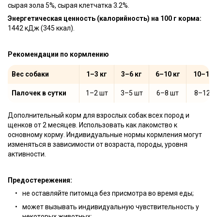
сырая зола 5%, сырая клетчатка 3.2%.
Энергетическая ценность (калорийность) на 100 г корма:
1442 кДж (345 ккал).
Рекомендации по кормлению
Вес собаки
1–3 кг
3–6 кг
6–10 кг
10–15 
Палочек в сутки
1–2 шт
3–5 шт
6–8 шт
8–12 ш
Дополнительный корм для взрослых собак всех пород и
щенков от 2 месяцев. Использовать как лакомство к
основному корму. Индивидуальные нормы кормления могут
изменяться в зависимости от возраста, породы, уровня
активности.
Предостережения:
не оставляйте питомца без присмотра во время еды;
может вызывать индивидуальную чувствительность у
некоторых животных;