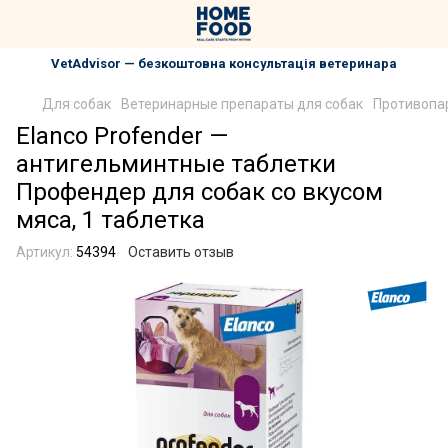
VetAdvisor — безкоштовна консультація ветеринара
Для собак
Ветеринарные препараты для собак
Противопа
Elanco Profender —
антигельминтные таблетки
Профендер для собак со вкусом
мяса, 1 таблетка
Артикул:
54394
Оставить отзыв