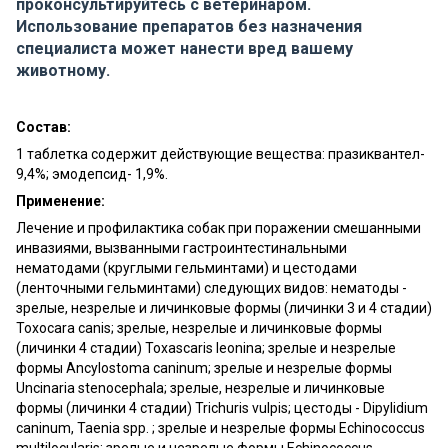
проконсультируйтесь с ветеринаром.
Использование препаратов без назначения
специалиста может нанести вред вашему
животному.
Состав:
1 таблетка содержит действующие вещества: празиквантел-
9,4%; эмодепсид- 1,9%.
Применение:
Лечение и профилактика собак при поражении смешанными
инвазиями, вызванными гастроинтестинальными
нематодами (круглыми гельминтами) и цестодами
(ленточными гельминтами) следующих видов: нематоды -
зрелые, незрелые и личинковые формы (личинки 3 и 4 стадии)
Toxocara canis; зрелые, незрелые и личинковые формы
(личинки 4 стадии) Toxascaris leonina; зрелые и незрелые
формы Ancylostoma caninum; зрелые и незрелые формы
Uncinaria stenocephala; зрелые, незрелые и личинковые
формы (личинки 4 стадии) Trichuris vulpis; цестоды - Dipylidium
caninum, Taenia spp. ; зрелые и незрелые формы Echinococcus
multilocularis; зрелые и незрелые формы Echinococcus