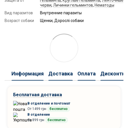
Защита от
Гельминты
,
Круглые гельминты
,
Ленточные
черви
,
Личинки гельминтов
,
Нематоды
Вид паразитов
Внутренние паразиты
Возраст собаки
Щенки, Дорослі собаки
Информация
Доставка
Оплата
Дисконтна
Бесплатная доставка
В отделение и почтомат
От 1499 грн
бесплатно
В отделение
От 899 грн
бесплатно