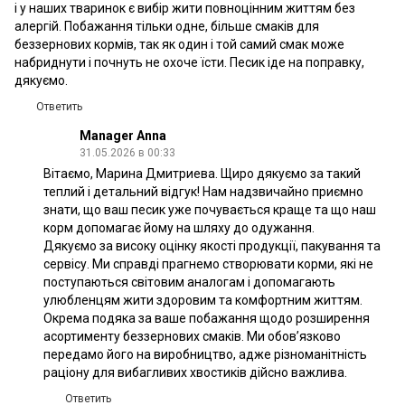
і у наших тваринок є вибір жити повноцінним життям без
алергій. Побажання тільки одне, більше смаків для
беззернових кормів, так як один і той самий смак може
набриднути і почнуть не охоче їсти. Песик іде на поправку,
дякуємо.
Ответить
Manager Anna
31.05.2026 в 00:33
Вітаємо, Марина Дмитриева. Щиро дякуємо за такий
теплий і детальний відгук! Нам надзвичайно приємно
знати, що ваш песик уже почувається краще та що наш
корм допомагає йому на шляху до одужання.
Дякуємо за високу оцінку якості продукції, пакування та
сервісу. Ми справді прагнемо створювати корми, які не
поступаються світовим аналогам і допомагають
улюбленцям жити здоровим та комфортним життям.
Окрема подяка за ваше побажання щодо розширення
асортименту беззернових смаків. Ми обов’язково
передамо його на виробництво, адже різноманітність
раціону для вибагливих хвостиків дійсно важлива.
Ответить