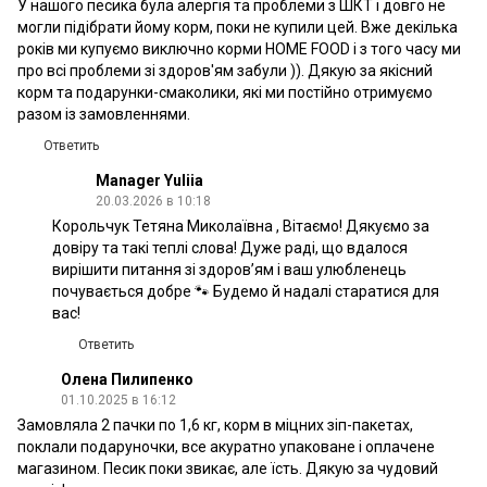
У нашого песика була алергія та проблеми з ШКТ і довго не
могли підібрати йому корм, поки не купили цей. Вже декілька
років ми купуємо виключно корми HOME FOOD і з того часу ми
про всі проблеми зі здоров'ям забули )). Дякую за якісний
корм та подарунки-смаколики, які ми постійно отримуємо
разом із замовленнями.
Ответить
Manager Yuliia
20.03.2026 в 10:18
Корольчук Тетяна Миколаївна , Вітаємо! Дякуємо за
довіру та такі теплі слова! Дуже раді, що вдалося
вирішити питання зі здоров’ям і ваш улюбленець
почувається добре 🐾 Будемо й надалі старатися для
вас!
Ответить
Олена Пилипенко
01.10.2025 в 16:12
Замовляла 2 пачки по 1,6 кг, корм в міцних зіп-пакетах,
поклали подаруночки, все акуратно упаковане і оплачене
магазином. Песик поки звикає, але їсть. Дякую за чудовий