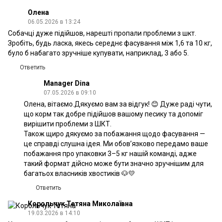
Олена
06.05.2026 в 13:24
Собачці дуже підійшов, нарешті пропали проблеми з шкт.
Зробіть, будь ласка, якесь середнє фасування між 1,6 та 10 кг,
було б набагато зручніше купувати, наприклад, 3 або 5.
Ответить
Manager Dina
07.05.2026 в 09:10
Олена, вітаємо.Дякуємо вам за відгук! 😊 Дуже раді чути,
що корм так добре підійшов вашому песику та допоміг
вирішити проблеми з ШКТ.
Також щиро дякуємо за побажання щодо фасування —
це справді слушна ідея. Ми обов’язково передамо ваше
побажання про упаковки 3–5 кг нашій команді, адже
такий формат дійсно може бути значно зручнішим для
багатьох власників хвостиків 🐶💛
Ответить
Корольчук Тетяна Миколаївна
19.03.2026 в 14:10