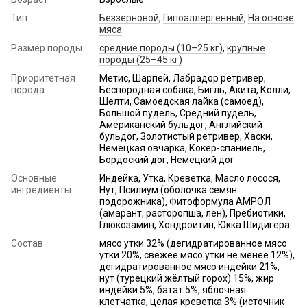
Тип
Беззерновой
,
Гипоаллергенный
,
На основе
мяса
Размер породы
средние породы (10–25 кг)
,
крупные
породы (25–45 кг)
Приоритетная
Метис, Шарпей, Лабрадор ретривер,
порода
Беспородная собака, Бигль, Акита, Колли,
Шелти, Самоедская лайка (самоед),
Большой пудель, Средний пудель,
Американский бульдог, Английский
бульдог, Золотистый ретривер, Хаски,
Немецкая овчарка, Кокер-спаниель,
Бордоский дог, Немецкий дог
Основные
Индейка, Утка, Креветка, Масло лосося,
ингредиенты
Нут, Псилиум (оболочка семян
подорожника), Фитоформула АМРОЛ
(амарант, расторопша, лен), Пребиотики,
Глюкозамин, Хондроитин, Юкка Шидигера
Состав
мясо утки 32% (дегидратированное мясо
утки 20%, свежее мясо утки не менее 12%),
дегидратированное мясо индейки 21%,
нут (турецкий жёлтый горох) 15%, жир
индейки 5%, батат 5%, яблочная
клетчатка, целая креветка 3% (источник