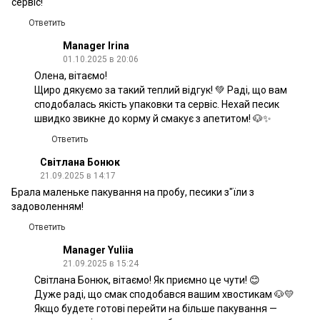
сервіс!
Ответить
Manager Irina
01.10.2025 в 20:06
Олена, вітаємо!
Щиро дякуємо за такий теплий відгук! 💚 Раді, що вам
сподобалась якість упаковки та сервіс. Нехай песик
швидко звикне до корму й смакує з апетитом! 🐶✨
Ответить
Світлана Бонюк
21.09.2025 в 14:17
Брала маленьке пакування на пробу, песики з"їли з
задоволенням!
Ответить
Manager Yuliia
21.09.2025 в 15:24
Світлана Бонюк, вітаємо! Як приємно це чути! 😊
Дуже раді, що смак сподобався вашим хвостикам 🐶💛
Якщо будете готові перейти на більше пакування —