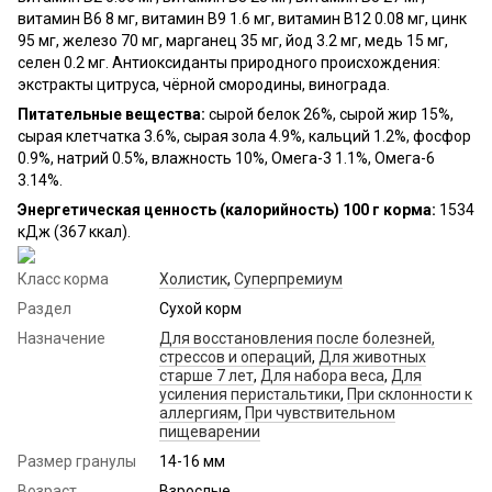
витамин B6 8 мг, витамин B9 1.6 мг, витамин B12 0.08 мг, цинк
95 мг, железо 70 мг, марганец 35 мг, йод 3.2 мг, медь 15 мг,
селен 0.2 мг. Антиоксиданты природного происхождения:
экстракты цитруса, чёрной смородины, винограда.
Питательные вещества:
сырой белок 26%, сырой жир 15%,
сырая клетчатка 3.6%, сырая зола 4.9%, кальций 1.2%, фосфор
0.9%, натрий 0.5%, влажность 10%, Омега-3 1.1%, Омега-6
3.14%.
Энергетическая ценность (калорийность) 100 г корма:
1534
кДж (367 ккал).
Класс корма
Холистик
,
Суперпремиум
Раздел
Сухой корм
Назначение
Для восстановления после болезней,
стрессов и операций
,
Для животных
старше 7 лет
,
Для набора веса
,
Для
усиления перистальтики
,
При склонности к
аллергиям
,
При чувствительном
пищеварении
Размер гранулы
14-16 мм
Возраст
Взрослые