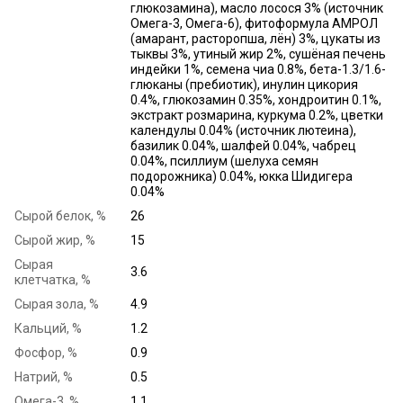
глюкозамина), масло лосося 3% (источник
Омега-3, Омега-6), фитоформула АМРОЛ
(амарант, расторопша, лён) 3%, цукаты из
тыквы 3%, утиный жир 2%, сушёная печень
индейки 1%, семена чиа 0.8%, бета-1.3/1.6-
глюканы (пребиотик), инулин цикория
0.4%, глюкозамин 0.35%, хондроитин 0.1%,
экстракт розмарина, куркума 0.2%, цветки
календулы 0.04% (источник лютеина),
базилик 0.04%, шалфей 0.04%, чабрец
0.04%, псиллиум (шелуха семян
подорожника) 0.04%, юкка Шидигера
0.04%
Сырой белок, %
26
Сырой жир, %
15
Сырая
3.6
клетчатка, %
Сырая зола, %
4.9
Кальций, %
1.2
Фосфор, %
0.9
Натрий, %
0.5
Омега-3, %
1.1