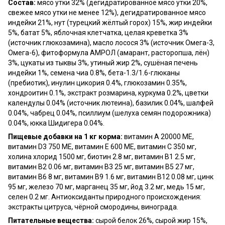
Состав:
мясо утки 32% (дегидратированное мясо утки 20%,
свежее мясо утки не менее 12%), дегидратированное мясо
индейки 21%, нут (турецкий жёлтый горох) 15%, жир индейки
5%, батат 5%, яблочная клетчатка, целая креветка 3%
(источник глюкозамина), масло лосося 3% (источник Омега-3,
Омега-6), фитоформула АМРОЛ (амарант, расторопша, лён)
3%, цукаты из тыквы 3%, утиный жир 2%, сушёная печень
индейки 1%, семена чиа 0.8%, бета-1.3/1.6-глюканы
(пребиотик), инулин цикория 0.4%, глюкозамин 0.35%,
хондроитин 0.1%, экстракт розмарина, куркума 0.2%, цветки
календулы 0.04% (источник лютеина), базилик 0.04%, шалфей
0.04%, чабрец 0.04%, псиллиум (шелуха семян подорожника)
0.04%, юкка Шидигера 0.04%.
Пищевые добавки на 1 кг корма:
витамин A 20000 МЕ,
витамин D3 750 МЕ, витамин E 600 МЕ, витамин C 350 мг,
холина хлорид 1500 мг, биотин 2.8 мг, витамин B1 2.5 мг,
витамин B2 0.06 мг, витамин B3 25 мг, витамин B5 27 мг,
витамин B6 8 мг, витамин B9 1.6 мг, витамин B12 0.08 мг, цинк
95 мг, железо 70 мг, марганец 35 мг, йод 3.2 мг, медь 15 мг,
селен 0.2 мг. Антиоксиданты природного происхождения:
экстракты цитруса, чёрной смородины, винограда.
Питательные вещества:
сырой белок 26%, сырой жир 15%,