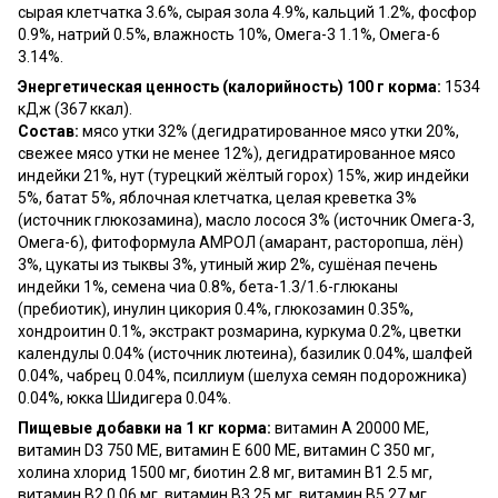
сырая клетчатка 3.6%, сырая зола 4.9%, кальций 1.2%, фосфор
0.9%, натрий 0.5%, влажность 10%, Омега-3 1.1%, Омега-6
3.14%.
Энергетическая ценность (калорийность) 100 г корма:
1534
кДж (367 ккал).
Состав:
мясо утки 32% (дегидратированное мясо утки 20%,
свежее мясо утки не менее 12%), дегидратированное мясо
индейки 21%, нут (турецкий жёлтый горох) 15%, жир индейки
5%, батат 5%, яблочная клетчатка, целая креветка 3%
(источник глюкозамина), масло лосося 3% (источник Омега-3,
Омега-6), фитоформула АМРОЛ (амарант, расторопша, лён)
3%, цукаты из тыквы 3%, утиный жир 2%, сушёная печень
индейки 1%, семена чиа 0.8%, бета-1.3/1.6-глюканы
(пребиотик), инулин цикория 0.4%, глюкозамин 0.35%,
хондроитин 0.1%, экстракт розмарина, куркума 0.2%, цветки
календулы 0.04% (источник лютеина), базилик 0.04%, шалфей
0.04%, чабрец 0.04%, псиллиум (шелуха семян подорожника)
0.04%, юкка Шидигера 0.04%.
Пищевые добавки на 1 кг корма:
витамин A 20000 МЕ,
витамин D3 750 МЕ, витамин E 600 МЕ, витамин C 350 мг,
холина хлорид 1500 мг, биотин 2.8 мг, витамин B1 2.5 мг,
витамин B2 0.06 мг, витамин B3 25 мг, витамин B5 27 мг,