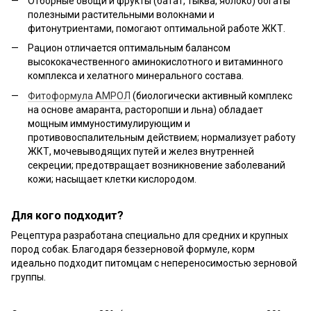
Отборные овощи и фрукты (батат, тыква, яблоко) богаты
полезными растительными волокнами и
фитонутриентами, помогают оптимальной работе ЖКТ.
Рацион отличается оптимальным балансом
высококачественного аминокислотного и витаминного
комплекса и хелатного минерального состава.
Фитоформула АМРОЛ
(биологически активный комплекс
на основе амаранта, расторопши и льна) обладает
мощным иммуностимулирующим и
противовоспалительным действием; нормализует работу
ЖКТ, мочевыводящих путей и желез внутренней
секреции; предотвращает возникновение заболеваний
кожи; насыщает клетки кислородом.
Для кого подходит?
Рецептура разработана специально для средних и крупных
пород собак. Благодаря беззерновой формуле, корм
идеально подходит питомцам с непереносимостью зерновой
группы.