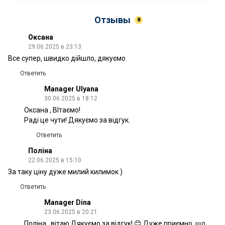
Отзывы
8
Оксана
29.06.2025 в 23:13
Все супер, швидко дійшло, дякуємо
Ответить
Manager Ulyana
30.06.2025 в 18:12
Оксана , ВІтаємо!
Раді це чути! Дякуємо за відгук.
Ответить
Поліна
22.06.2025 в 15:10
За таку ціну дуже милий килимок )
Ответить
Manager Dina
23.06.2025 в 20:21
Поліна , вітаю.Дякуємо за відгук! 😊 Дуже приємно, що