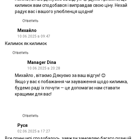
килимок вам сподобався і виправдав свою ціну. Нехай
радує вас і вашого улюбленця щодня!
Ответить
Михайло
10.06.2025 в 09:47
Килимок як килимок
Ответить
Manager Dina
10.06.2025 в 20:28
Михайло , вітаємо.Дякуємо за ваш відгук! 😊
Якщо у вас є побажання чи зауваження щодо килимка,
будемо раді їх почути — це допомагає нам ставати
кращими для вас!
Ответить
Руся
02.06.2025 в 17:27
Все принципі сподобалось, завжди замовляю багато позицій