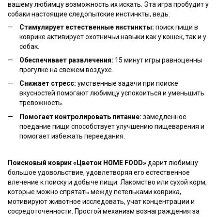
вашему любимцу возможность их искать. Эта игра пробудит у
собаки настоящие следопытские инстинкты, ведь:
Стимулирует естественные инстинкты:
поиск пищи в
коврике активирует охотничьи навыки как у кошек, так и у
собак.
Обеспечивает развлечения:
15 минут игры равноценны
прогулке на свежем воздухе.
Снижает стресс:
умственные задачи при поиске
вкусностей помогают любимцу успокоиться и уменьшить
тревожность.
Помогает контролировать питание:
замедленное
поедание пищи способствует улучшению пищеварения и
помогает избежать переедания.
Поисковый коврик «Цветок HOME FOOD»
дарит любимцу
большое удовольствие, удовлетворяя его естественное
влечение к поиску и добыче пищи. Лакомство или сухой корм,
которые можно спрятать между петельками коврика,
мотивируют животное исследовать, учат концентрации и
сосредоточенности. Простой механизм вознаграждения за