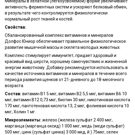
Минералы в хелатной (легкоусвояемой) форме увеличивают
активность ферментных систем и ускоряют белковый обмен,
в результате чего контролируется физиологически
нормальный рост тканей и костей.
Свойства:
Сбалансированный комплекс витаминов и минералов
Долфос Юниор обеспечивает правильное физиологическое
развитие мышечной массы и скелета молодых животных.
Комплекс стимулирует иммунитет, придает здоровый и
красивый вид шерсти, хорошему самочувствию и жизненной
энергии животному. Добавку рекомендуется использовать в
качестве источника витаминов и минералов в течение всего
периода развития щенков от 21-дневного до 18-месячного
возраста.
Состав:
витамин B1 5 мкг, витамин B2 5,5 мкг, витамин B6 10
мкг, витамин B12 0,73 мкг, биотин 30 мкг, никотиновая кислота
170 мкг, пантотеновая кислота 13, 2 мкг, фолиевая кислота 10
мкг, Холин 1 мг.
Микроэлементы:
железо (железа сульфат 2 400 мкг,
марганца (марганца оксид) 1 000 мкг, медь (меди сульфат)
500 мкг, цинк (сульфат цинка) 3 000 мкд, й ) 75мкг, селен