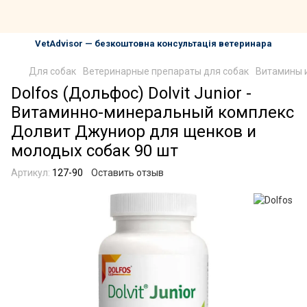
VetAdvisor — безкоштовна консультація ветеринара
Для собак
Ветеринарные препараты для собак
Витамины и
Dolfos (Дольфос) Dolvit Junior -
Витаминно-минеральный комплекс
Долвит Джуниор для щенков и
молодых собак 90 шт
Артикул:
127-90
Оставить отзыв