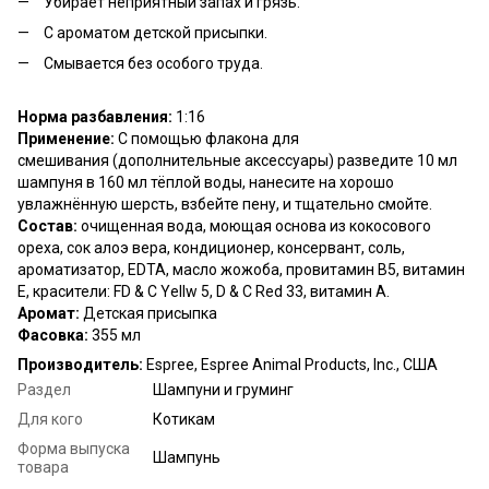
Убирает неприятный запах и грязь.
С ароматом детской присыпки.
Смывается без особого труда.
Норма разбавления:
1:16
Применение:
С помощью флакона для
смешивания (дополнительные аксессуары) разведите 10 мл
шампуня в 160 мл тёплой воды, нанесите на хорошо
увлажнённую шерсть, взбейте пену, и тщательно смойте.
Состав:
очищенная вода, моющая основа из кокосового
ореха, сок алоэ вера, кондиционер, консервант, соль,
ароматизатор, EDTA, масло жожоба, провитамин В5, витамин
Е, красители: FD & C Yellw 5, D & C Red 33, витамин А.
Аромат:
Детская присыпка
Фасовка:
355 мл
Производитель:
Espree, Espree Animal Products, Inc., США
Раздел
Шампуни и груминг
Для кого
Котикам
Форма выпуска
Шампунь
товара