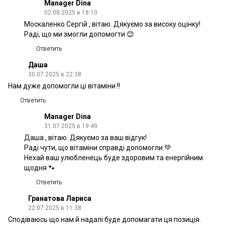
Manager Dina
02.08.2025 в 18:10
Москаленко Сергій , вітаю. Дякуємо за високу оцінку!
Раді, що ми змогли допомогти 😊
Ответить
Даша
30.07.2025 в 22:38
Нам дуже допомогли ці вітаміни !!
Ответить
Manager Dina
31.07.2025 в 19:49
Даша , вітаю. Дякуємо за ваш відгук!
Раді чути, що вітаміни справді допомогли 💚
Нехай ваш улюбленець буде здоровим та енергійним
щодня 🐾
Ответить
Гранатова Лариса
22.07.2025 в 11:38
Сподіваюсь що нам й надалі буде допомагати ця позиція.