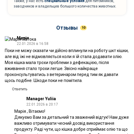
Также, у нас есть
специальные условия
для питомников,
заводчиков и владельцев большого количества животных.
Отзывы
10
Марія
22.01.2026 в 16:58
Поки не можу сказати чи дійсно вплинули на роботу шкт кішки,
але від їжі не відмовляється коли я їй стала додавати олію.
Моя кішка мала трохи проблеми з дефекацією, після
вживання стало трохи легше. Звісно найкраще
проконсультуватись з ветеринаром перед тим як давати
щось подібне. Шкоди поки не помітила.
Ответить
Manager Yuliia
22.01.2026 в 20:17
Марія , Вітаємо!
Дякуємо Вам за детальний та зважений відгук! Нам дуже
важливо отримувати чесний досвід використання
продукту. Раді чути, що кішка добре сприймає олію та що