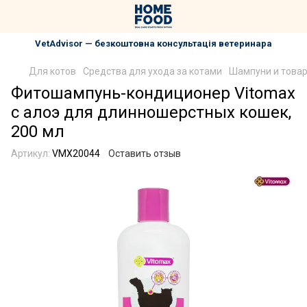
VetAdvisor — безкоштовна консультація ветеринара
Для котов
Средства для ухода за котами
Шампуни и товар
Фитошампунь-кондиционер Vitomax
с алоэ для длинношерстных кошек,
200 мл
Артикул:
VMX20044
Оставить отзыв