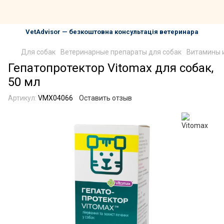
VetAdvisor — безкоштовна консультація ветеринара
Для собак
Ветеринарные препараты для собак
Витамины и
Гепатопротектор Vitomax для собак,
50 мл
Артикул:
VMX04066
Оставить отзыв