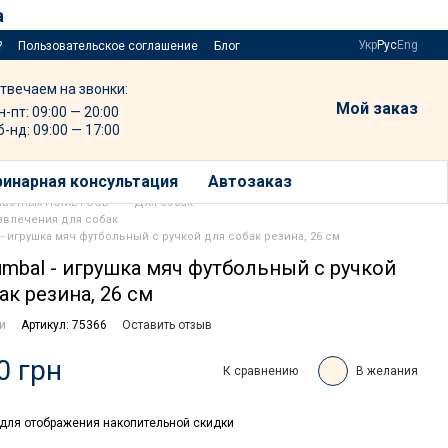
а
Укр
Рус
Eng
?
Пользовательское соглашение
Блог
твечаем на звонки:
Мой заказ
н-пт: 09:00 — 20:00
б-нд: 09:00 — 17:00
инарная консультация
Автозаказ
ивотных HOME FOOD
Для собак
звлечения для собак
 - игрушка мяч футбольный с ручкой для собак резина, 26 см
umbal - игрушка мяч футбольный с ручкой
ак резина, 26 см
ии
Артикул: 75366
Оставить отзыв
0 грн
К сравнению
В желания
для отображения накопительной скидки