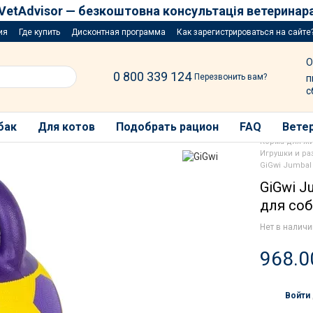
VetAdvisor — безкоштовна консультація ветеринар
ия
Где купить
Дисконтная программа
Как зарегистрироваться на сайте
озыгрыш за покупку порций
О
0 800 339 124
Перезвонить вам?
п
с
бак
Для котов
Подобрать рацион
FAQ
Ветер
Корма для ж
Игрушки и ра
GiGwi Jumbal
GiGwi J
для соб
Нет в налич
968.0
Войти
%