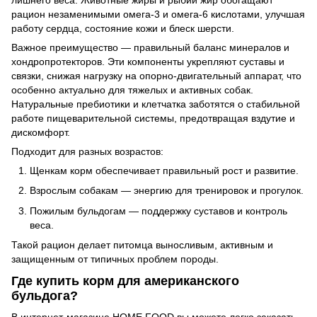
лишнего веса. Животные жиры и рыбий жир обогащают
рацион незаменимыми омега-3 и омега-6 кислотами, улучшая
работу сердца, состояние кожи и блеск шерсти.
Важное преимущество — правильный баланс минералов и
хондропротекторов. Эти компоненты укрепляют суставы и
связки, снижая нагрузку на опорно-двигательный аппарат, что
особенно актуально для тяжелых и активных собак.
Натуральные пребиотики и клетчатка заботятся о стабильной
работе пищеварительной системы, предотвращая вздутие и
дискомфорт.
Подходит для разных возрастов:
Щенкам корм обеспечивает правильный рост и развитие.
Взрослым собакам — энергию для тренировок и прогулок.
Пожилым бульдогам — поддержку суставов и контроль
веса.
Такой рацион делает питомца выносливым, активным и
защищенным от типичных проблем породы.
Где купить корм для американского
бульдога?
В интернет-магазине HOME FOOD вы можете легко заказать