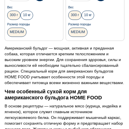
Вес
Вес
300 г
10 кг
300 г
10 кг
Размер породы
Размер породы
MEDIUM
MEDIUM
Американский бульдог — мощная, активная и преданная
собака, которая отличается крепким телосложением и
высоким уровнем энергии. Для сохранения здоровья, силы и
выносливости ей необходим тщательно сбалансированный
рацион. Специальный корм для американских бульдогов
HOME FOOD учитывает особенности этой породы и
обеспечивает питомца всеми жизненно важными веществами.
Чем особенный сухой корм для
американского бульдога HOME FOOD
В основе рецептуры — натуральное мясо (курица, индейка и
ягненок), которое служит главным источником
легкоусвояемого белка. Он поддерживает мышечный каркас,
помогает сохранять отличную форму и предотвращает набор