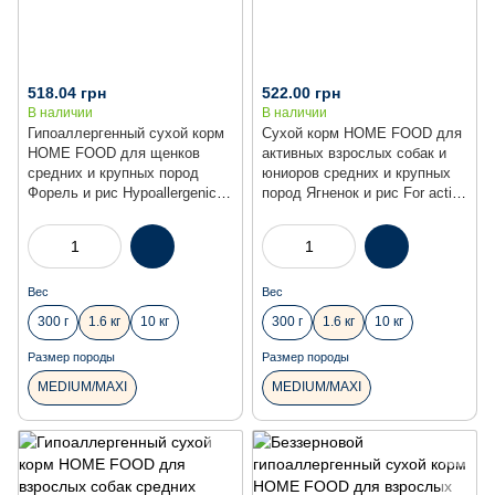
518.04 грн
522.00 грн
В наличии
В наличии
Гипоаллергенный сухой корм
Сухой корм HOME FOOD для
HOME FOOD для щенков
активных взрослых собак и
средних и крупных пород
юниоров средних и крупных
Форель и рис Hypoallergenic.
пород Ягненок и рис For active
For puppies 1-12 месяцев, 1.6
adult and junior dogs, 1.6 кг
кг
Вес
Вес
300 г
1.6 кг
10 кг
300 г
1.6 кг
10 кг
Размер породы
Размер породы
MEDIUM/MAXI
MEDIUM/MAXI