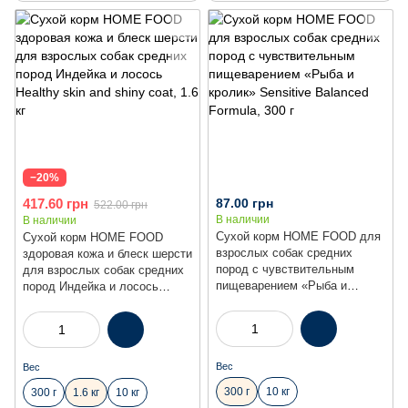
−20%
417.60 грн
87.00 грн
522.00 грн
В наличии
В наличии
Сухой корм HOME FOOD для
Сухой корм HOME FOOD
взрослых собак средних
здоровая кожа и блеск шерсти
пород с чувствительным
для взрослых собак средних
пищеварением «Рыба и
пород Индейка и лосось
кролик» Sensitive Balanced
Healthy skin and shiny coat,
Formula, 300 г
1.6 кг
Вес
Вес
300 г
10 кг
300 г
1.6 кг
10 кг