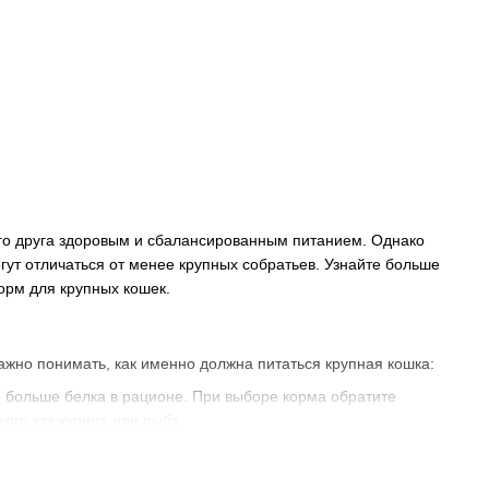
ого друга здоровым и сбалансированным питанием. Однако
гут отличаться от менее крупных собратьев. Узнайте больше
орм для крупных кошек.
Важно понимать, как именно должна питаться крупная кошка:
 больше белка в рационе. При выборе корма обратите
ого как курица или рыба.
рживать активность и вес. Поэтому выбирайте корм для кошек