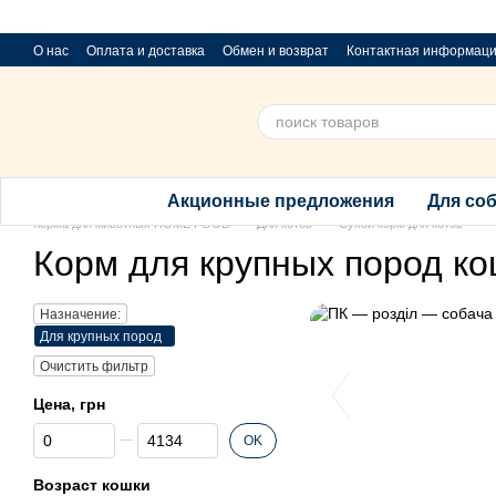
Перейти к основному контенту
О нас
Оплата и доставка
Обмен и возврат
Контактная информац
Приюти хвостик
Предложения и пожелания
Благотворительный 
Акционные предложения
Для со
Корма для животных HOME FOOD
Для котов
Сухой корм для котов
Корм для крупных пород к
Назначение:
Для крупных пород
Очистить фильтр
Цена, грн
От Цена, грн
До Цена, грн
OK
Возраст кошки