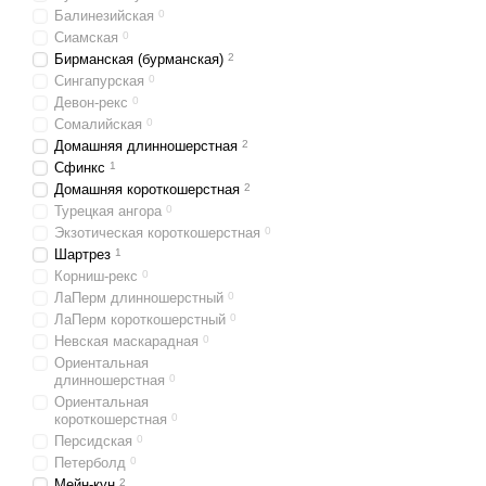
Балинезийская
0
Сиамская
0
Бирманская (бурманская)
2
Сингапурская
0
Девон-рекс
0
Сомалийская
0
Домашняя длинношерстная
2
Сфинкс
1
Домашняя короткошерстная
2
Турецкая ангора
0
Экзотическая короткошерстная
0
Шартрез
1
Корниш-рекс
0
ЛаПерм длинношерстный
0
ЛаПерм короткошерстный
0
Невская маскарадная
0
Ориентальная
длинношерстная
0
Ориентальная
короткошерстная
0
Персидская
0
Петерболд
0
Мейн-кун
2