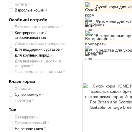
Котята
0
Сухой корм для ко
Взрослые кошки
2
Особливі потреби
Фитомины для кот
Беременные и кормящие
0
Кастрированные /
Ветеринарные пре
стерилизованные
1
Избыточный вес / ожирение
0
Для поддержки суставов
2
Средства для уход
Для крупных пород
2
Для выведения шерсти из
желудка
0
Привередливые в питании
0
Класс корма
Холистик
0
Суперпремиум
2
Премиум
0
Тип
Беззерновой
0
Гипоаллергенный
0
На основе мяса
2