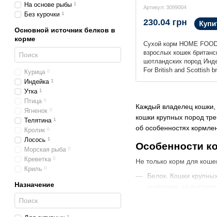
На основе рыбы
1
Артикул: 3099004
Без курочки
1
230.04 грн
Купи
Основной источник белков в
корме
Сухой корм HOME FOOD
взрослых кошек британс
шотландских пород Инде
For British and Scottish b
Курица
0
Suitable for large breeds, 
Индейка
1
Утка
1
Птица
0
Каждый владелец кошки, 
Ягненок
0
кошки крупных пород тре
Телятина
1
об особенностях кормлен
Кролик
0
Лосось
1
Особенности к
Морская рыба
0
Креветка
0
Не только корм для коше
Криль
0
Белок. Кошки крупны
Назначение
внимание на высокое 
Калории. Большие ко
крупных пород, котор
1