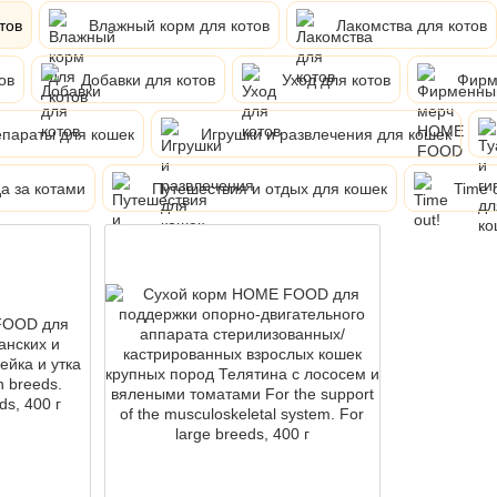
тов
Влажный корм для котов
Лакомства для котов
ов
Добавки для котов
Уход для котов
Фирм
параты для кошек
Игрушки и развлечения для кошек
а за котами
Путешествия и отдых для кошек
Time 