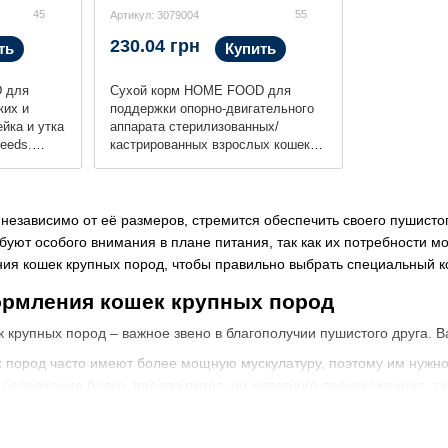
45
55
Артикул: 3079004
230.04 грн
ть
Купить
 для
Сухой корм HOME FOOD для
ких и
поддержки опорно-двигательного
йка и утка
аппарата стерилизованных/
reeds.
кастрированных взрослых кошек
400 г
крупных пород Телятина с лососем
и вялеными томатами For the
support of the musculoskeletal
system. For large breeds, 400 г
независимо от её размеров, стремится обеспечить своего пушист
буют особого внимания в плане питания, так как их потребности мо
ия кошек крупных пород, чтобы правильно выбрать специальный к
ормления кошек крупных пород
к крупных пород – важное звено в благополучии пушистого друга. 
х пород часто имеют более мощную мускулатуру, поэтому им нужно
содержание белка, предпочтительно животного происхождения, так
шки обычно нуждаются в большем количестве калорий, чтобы подде
ый обеспечит достаточное количество энергии.