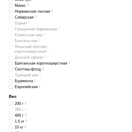
Манкс
2
Норвежская лесная
2
Сибирская
2
Оцикет
0
Священная бирманская
0
Египетская мау
0
Бенгальская
0
Японский бобтейл
короткошерстный
0
Донской сфинкс
0
Британская короткошерстная
2
Скоттиш-фолд
2
Турецкий ван
0
Бурмилла
1
Европейская
1
Вес
200 г
2
300 г
0
400 г
2
1.6 кг
2
10 кг
2