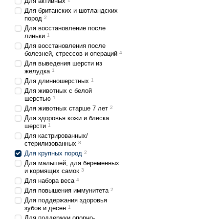
Для активных
Глюкозамин и хондро
Для британских и шотландских
пород
2
кошек с добавками г
Для восстановление после
Таурин. Этот аминоки
линьки
1
Для восстановления после
Распределение питан
болезней, стрессов и операций
4
здоровое пищеварен
Для выведения шерсти из
желудка
1
Как выбрать ко
Для длинношерстных
1
Для животных с белой
Выбирая корм для крупны
шерстью
1
Например, начать с выбо
Для животных старше 7 лет
2
для крупных пород кошек
Для здоровья кожи и блеска
шерсти
1
Консультация с вете
Для кастрированных/
потребности вашего п
стерилизованных
8
Для крупных пород
2
Состав корма. Внимат
Для малышей, для беременных
здоровья вашей кошк
и кормящих самок
3
Для набора веса
4
Класс корма. Выбирай
Для повышения иммунитета
2
Сухой или влажный к
Для поддержания здоровья
жевательную нагрузку
зубов и десен
1
Для поддержки опорно-