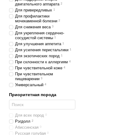
Бренд. Выбирайте ко
двигательного аппарата
2
Для привередливых
1
Адаптация. Вниматель
Для профилактики
пищеварением.
мочекаменной болезни
2
Для снижения веса
3
Мониторинг здоровья.
Для укрепления сердечно-
Кормление кошек круп
сосудистой системы
1
вашей кошки помогут 
Для улучшения аппетита
1
Для усиления перистальтики
1
А если вам нужен качест
Для экзотических пород
1
специализированные корм
При склонности к аллергиям
4
При чувствительной коже
4
При чувствительном
пищеварении
3
Универсальный
4
Приоритетная порода
Для всех пород
0
Рэгдолл
2
Абиссинская
0
Русская голубая
0