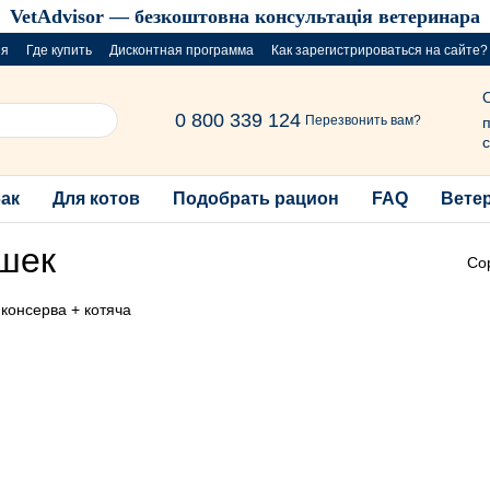
VetAdvisor — безкоштовна консультація ветеринара
ия
Где купить
Дисконтная программа
Как зарегистрироваться на сайте?
розыгрыш за покупку порций
0 800 339 124
Перезвонить вам?
п
с
бак
Для котов
Подобрать рацион
FAQ
Вете
ошек
Со