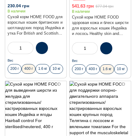
230.04 грн
541.63 грн
677.04 грн
В наличии
В наличии
Сухой корм HOME FOOD для
Сухой корм HOME FOOD
взрослых кошек британских и
здоровая кожа и блеск шерсти
шотландских пород Индейка и
для взрослых кошек Индейка
утка For British and Scottish
и лосось Healthy skin and
breeds. Suitable for large
shiny coat, 1.6 кг
breeds, 400 г
Вес
Вес
200 г
400 г
1.6 кг
10 кг
200 г
400 г
1.6 кг
10 кг