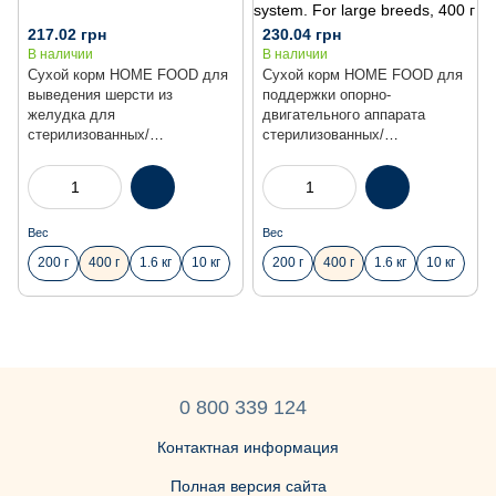
217.02 грн
230.04 грн
В наличии
В наличии
Сухой корм HOME FOOD для
Сухой корм HOME FOOD для
выведения шерсти из
поддержки опорно-
желудка для
двигательного аппарата
стерилизованных/
стерилизованных/
кастрированных взрослых
кастрированных взрослых
кошек Индейка и ягоды
кошек крупных пород
Hairball control For
Телятина с лососем и
sterilised/neutered, 400 г
вялеными томатами For the
support of the musculoskeletal
Вес
Вес
system. For large breeds, 400 г
200 г
400 г
1.6 кг
10 кг
200 г
400 г
1.6 кг
10 кг
0 800 339 124
Контактная информация
Полная версия сайта