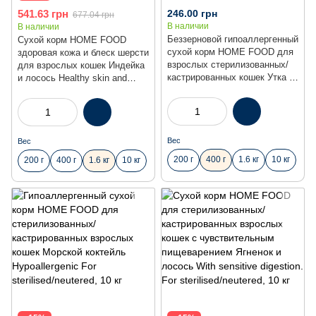
541.63 грн
246.00 грн
677.04 грн
В наличии
В наличии
Беззерновой гипоаллергенный
Сухой корм HOME FOOD
сухой корм HOME FOOD для
здоровая кожа и блеск шерсти
взрослых стерилизованных/
для взрослых кошек Индейка
кастрированных кошек Утка и
и лосось Healthy skin and
груша Grain-free
shiny coat, 1.6 кг
hypoallergenic. Suitable for
exotic breeds, 400 г
Вес
Вес
200 г
400 г
1.6 кг
10 кг
200 г
400 г
1.6 кг
10 кг