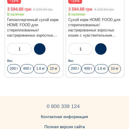
−15%
−15%
3 594.68 грн
3 594.68 грн
4 229.04 грн
4 229.04 грн
В наличии
В наличии
Гипоаллергенный сухой корм
Сухой корм HOME FOOD для
HOME FOOD для
стерилизованных/
стерилизованных/
кастрированных взрослых
кастрированных взрослых
кошек с чувствительным
кошек Морской коктейль
пищеварением Ягненок и
Hypoallergenic For
лосось With sensitive
sterilised/neutered, 10 кг
digestion. For
sterilised/neutered, 10 кг
Вес
Вес
200 г
400 г
1.6 кг
10 кг
200 г
400 г
1.6 кг
10 кг
0 800 339 124
Контактная информация
Полная версия сайта