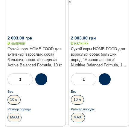
Акція
Акція
2 003.00 грн
2 003.00 грн
В наличии
В наличии
Сухой корм HOME FOOD для
Сухой корм HOME FOOD для
активных взрослых собак
взрослых собак больших
больших пород «Говядина»
пород "Мясное ассорти"
Active Balanced Formula, 10 кг
Nutritive Balanced Formula, 10
кг
Вес
Вес
10 кг
10 кг
Размер породы
Размер породы
MAXI
MAXI