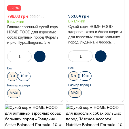
−20%
796.03 грн
953.04 грн
995.04 грн
В наличии
В наличии
Сухой корм HOME FOOD
Гипоаллергенный сухой корм
здоровая кожа и блеск шерсти
HOME FOOD для взрослых
для взрослых собак больших
собак крупных пород Форель
пород Индейка и лосось
и рис Hypoallergenic, 3 кг
Healthy skin and shiny coat, 3
кг
Вес
Вес
3 кг
10 кг
3 кг
10 кг
Размер породы
Размер породы
MAXI
MAXI