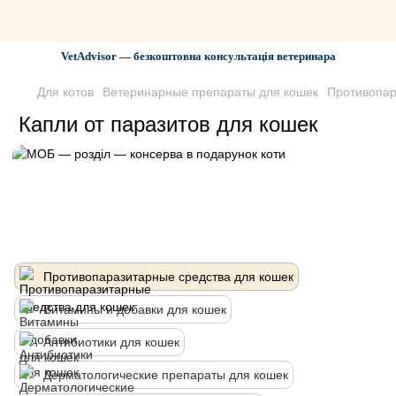
VetAdvisor — безкоштовна консультація ветеринара
Для котов
Ветеринарные препараты для кошек
Противопар
Капли от паразитов для кошек
Противопаразитарные средства для кошек
Витамины и добавки для кошек
Антибиотики для кошек
Дерматологические препараты для кошек