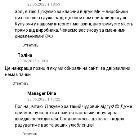
23.06.2025 в 18:53
Зоя , вітаю.Дякуємо за класний відгук! Ми — виробники
цих ласощів і дуже раді, що вони вам припали до душі.
Купуючи у нашому інтернет-магазині, ви отримуєте якість
прямо від виробника. Чекаємо вас знову за смачними
оновленнями! 🐶🐱
Ответить
Поліна
23.06.2025 в 00:31
Це найкраща позиція яку ми обирали на сайті, за дві хвилини
немає пачки
Ответить
Manager Dina
23.06.2025 в 17:22
Поліна , вітаю. Дякуємо за такий чудовий відгук! 😊 Дуже
приємно чути, що ця позиція настільки популярна і
швидко розходиться. Сподіваємось, що вона і надалі
радуватиме вас та ваших улюбленців!
Ответить