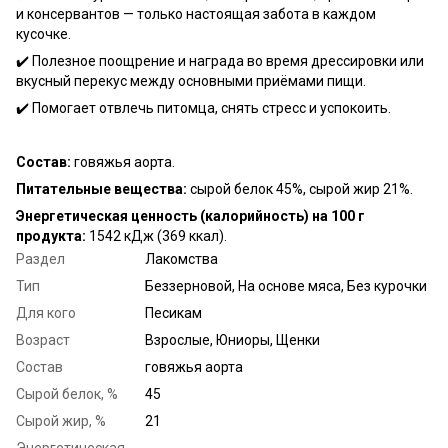
и консервантов — только настоящая забота в каждом
кусочке.
✔️ Полезное поощрение и награда во время дрессировки или
вкусный перекус между основными приёмами пищи.
✔️ Помогает отвлечь питомца, снять стресс и успокоить.
Состав:
говяжья аорта.
Питательные вещества:
сырой белок 45%, сырой жир 21%.
Энергетическая ценность (калорийность) на 100 г
продукта:
1542 кДж (369 ккал).
Раздел
Лакомства
Тип
Беззерновой, На основе мяса, Без курочки
Для кого
Песикам
Возраст
Взрослые, Юниоры, Щенки
Состав
говяжья аорта
Сырой белок, %
45
Сырой жир, %
21
Энергетическая