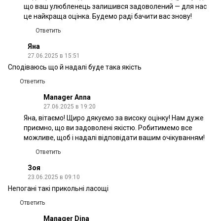
що ваш улюбленець залишився задоволений — для нас
це найкраща оцінка. Будемо раді бачити вас знову!
Ответить
Яна
27.06.2025 в 15:51
Сподіваюсь що й надалі буде така якість
Ответить
Manager Anna
27.06.2025 в 19:20
Яна, вітаємо! Щиро дякуємо за високу оцінку! Нам дуже
приємно, що ви задоволені якістю. Робитимемо все
можливе, щоб і надалі відповідати вашим очікуванням!
Ответить
Зоя
23.06.2025 в 09:10
Непогані такі прикольні ласощі
Ответить
Manager Dina