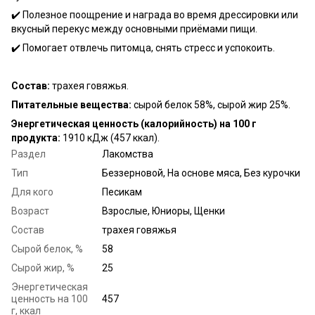
✔️ Полезное поощрение и награда во время дрессировки или
вкусный перекус между основными приёмами пищи.
✔️ Помогает отвлечь питомца, снять стресс и успокоить.
Состав:
трахея говяжья.
Питательные вещества:
сырой белок 58%, сырой жир 25%.
Энергетическая ценность (калорийность) на 100 г
продукта:
1910 кДж (457 ккал).
Раздел
Лакомства
Тип
Беззерновой, На основе мяса, Без курочки
Для кого
Песикам
Возраст
Взрослые, Юниоры, Щенки
Состав
трахея говяжья
Сырой белок, %
58
Сырой жир, %
25
Энергетическая
ценность на 100
457
г, ккал