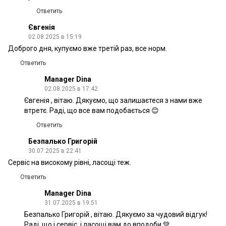
Ответить
Євгенія
02.08.2025 в 15:19
Доброго дня, купуємо вже третій раз, все норм.
Ответить
Manager Dina
02.08.2025 в 17:42
Євгенія , вітаю. Дякуємо, що залишаєтеся з нами вже
втретє. Раді, що все вам подобається 😊
Ответить
Безпалько Григорій
30.07.2025 в 22:41
Сервіс на високому рівні, ласощі теж.
Ответить
Manager Dina
31.07.2025 в 19:51
Безпалько Григорій , вітаю. Дякуємо за чудовий відгук!
Раді, що і сервіс, і ласощі вам до вподоби 💚