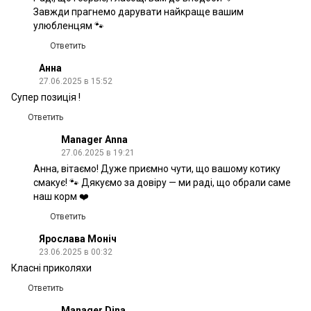
Завжди прагнемо дарувати найкраще вашим
улюбленцям 🐾
Ответить
Анна
27.06.2025 в 15:52
Супер позиція !
Ответить
Manager Anna
27.06.2025 в 19:21
Анна, вітаємо! Дуже приємно чути, що вашому котику
смакує! 🐾 Дякуємо за довіру — ми раді, що обрали саме
наш корм ❤️
Ответить
Ярослава Моніч
23.06.2025 в 00:32
Класні приколяхи
Ответить
Manager Dina