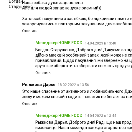
Наша собака дуже задоволена.
Але для людей запах не дуже риємний))
Хотілосяб пакування з застібкою, бо відкривши пакет з
заморочуватись з повторним пакуванням для запобіга
Ответить
Менеджер HOME FOOD
14.04.2023 в 13:40
Богдан Старушенко, Доброго дня! Дякуємо за від
дійсно має свій особливий запах, який може не 
привабливий. Щодо пакування, ми звернемо на ц
зручніше зберігати та зберігати свіжість продук
Ответить
Рыжкова Дарья
18.02.2022 в 13:56
Это наше спасение от активного и любвиобильного Дже
жилу и можем спокойн ходить - хвостик не бегает за на
Ответить
Менеджер HOME FOOD
14.04.2023 в 13:44
Рыжкова Дарья, Доброго дня! Раді, що наш прод
вихованця. Наша команда завжди старається зро