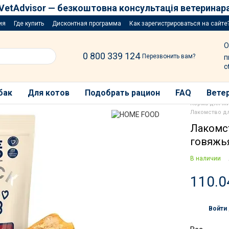
VetAdvisor — безкоштовна консультація ветеринар
ия
Где купить
Дисконтная программа
Как зарегистрироваться на сайте
озыгрыш за покупку порций
О
0 800 339 124
Перезвонить вам?
п
с
бак
Для котов
Подобрать рацион
FAQ
Ветер
Корма для ж
Лакомство дл
Лакомс
говяжья
В наличии
110.0
Войти
%