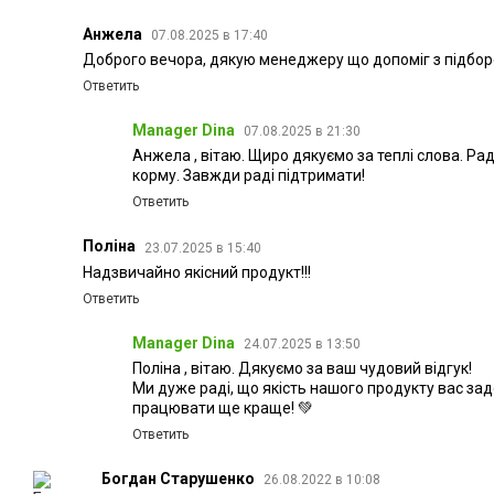
Анжела
07.08.2025 в 17:40
Доброго вечора, дякую менеджеру що допоміг з підбор
Ответить
Manager Dina
07.08.2025 в 21:30
Анжела , вітаю. Щиро дякуємо за теплі слова. Ра
корму. Завжди раді підтримати!
Ответить
Поліна
23.07.2025 в 15:40
Надзвичайно якісний продукт!!!
Ответить
Manager Dina
24.07.2025 в 13:50
Поліна , вітаю. Дякуємо за ваш чудовий відгук!
Ми дуже раді, що якість нашого продукту вас за
працювати ще краще! 💚
Ответить
Богдан Старушенко
26.08.2022 в 10:08