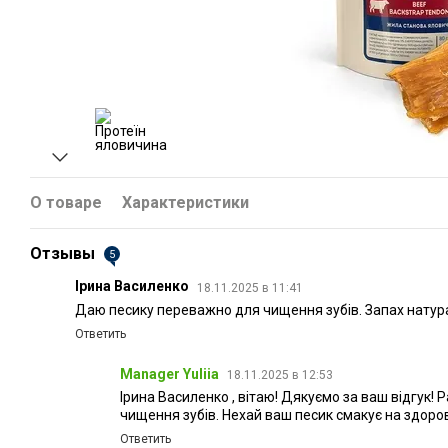
О товаре
Характеристики
Отзывы
5
Ірина Василенко
18.11.2025 в 11:41
Даю песику переважно для чищення зубів. Запах натур
Ответить
Manager Yuliia
18.11.2025 в 12:53
Ірина Василенко , вітаю! Дякуємо за ваш відгук! 
чищення зубів. Нехай ваш песик смакує на здоров
Ответить