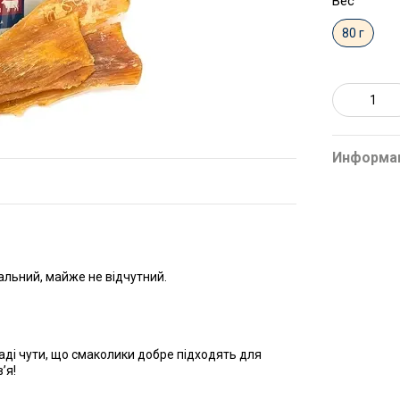
Вес
80 г
Информа
альний, майже не відчутний.
Раді чути, що смаколики добре підходять для
’я!