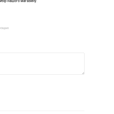
ибір нашого магазину.
омощью