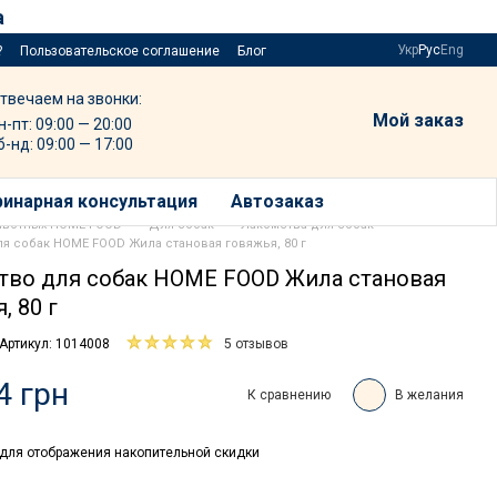
а
Укр
Рус
Eng
?
Пользовательское соглашение
Блог
твечаем на звонки:
Мой заказ
н-пт: 09:00 — 20:00
б-нд: 09:00 — 17:00
инарная консультация
Автозаказ
ивотных HOME FOOD
Для собак
Лакомства для собак
я собак HOME FOOD Жила становая говяжья, 80 г
тво для собак HOME FOOD Жила становая
, 80 г
Артикул: 1014008
5 отзывов
4 грн
К сравнению
В желания
для отображения накопительной скидки