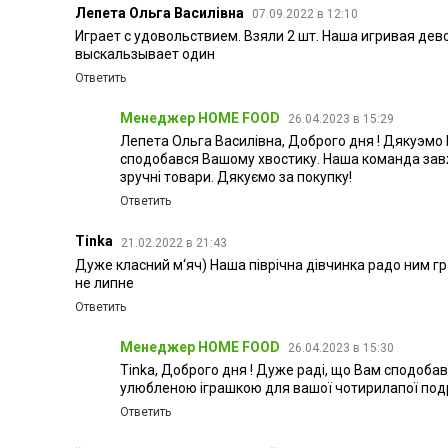
Лепета Ольга Василівна
07.09.2022 в 12:10
Играет с удовольствием. Взяли 2 шт. Наша игривая дево
выскальзывает один
Ответить
Менеджер HOME FOOD
26.04.2023 в 15:29
Лепета Ольга Василівна, Доброго дня ! Дякуэмо Ва
сподобався Вашому хвостику. Наша команда завж
зручні товари. Дякуємо за покупку!
Ответить
Tinka
21.02.2022 в 21:43
Дуже класний м‘яч) Наша піврічна дівчинка радо ним гра
не липне
Ответить
Менеджер HOME FOOD
26.04.2023 в 15:30
Tinka, Доброго дня ! Дуже раді, що Вам сподобав
улюбленою іграшкою для вашої чотирилапої подру
Ответить