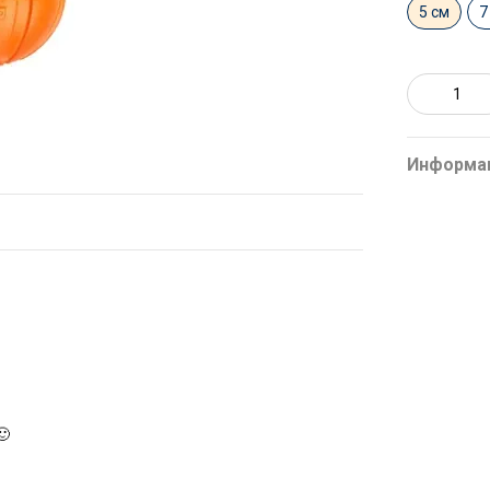
5 см
7
Информа
🙂