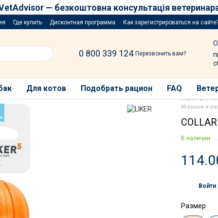
VetAdvisor — безкоштовна консультація ветеринар
ия
Где купить
Дисконтная программа
Как зарегистрироваться на сайте
озыгрыш за покупку порций
О
0 800 339 124
Перезвонить вам?
п
с
бак
Для котов
Подобрать рацион
FAQ
Ветер
Корма для ж
Игрушки и ра
COLLAR 
В наличии
114.0
Войти
%
Размер