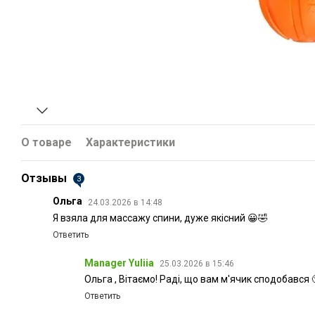
О товаре
Характеристики
Отзывы
3
Ольга
24.03.2026 в 14:48
Я взяла для массажу спини, дуже якісний 😀🤣
Ответить
Manager Yuliia
25.03.2026 в 15:46
Ольга , Вітаємо! Раді, що вам м'ячик сподобався 
Ответить