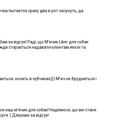
чка пытается сразу два в рот засунуть, да
м за відгук! Раді, що М'ячик Liker для собак
ди старається надавати клієнтам якісні та
ється, носить в зубчиках))) М‘яч не брудниться і
ся наш м'ячик для собак! Надіємося, що він стане
ги :) Дякуємо за відгук!