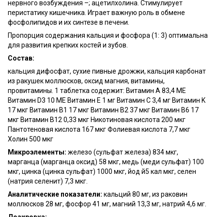
нервного возбуждения –; ацетилхолина. Стимулирует
перистатику кишечника. Играет важную роль в обмене
фосфолипидов и их синтезе в печени.
Пропорция содержания кальция и фосфора (1: 3) оптимальна
для развития крепких костей и зубов.
Состав:
кальция дифосфат, сухие пивные дрожжи, кальция карбонат
из ракушек моллюсков, оксид магния, витамины,
провитамины. 1 таблетка содержит: Витамин А 83,4 МЕ
Витамин D3 10 МЕ Витамин E 1 мг Витамин С 3,4 мг Витамин K
17 мкг Витамин B1 17 мкг Витамин B2 37 мкг Витамин B6 17
мкг Витамин B12 0,33 мкг Никотиновая кислота 200 мкг
Пантотеновая кислота 167 мкг Фолиевая кислота 7,7 мкг
Холин 500 мкг
Микроэлементы:
железо (сульфат железа) 834 мкг,
марганца (марганца оксид) 58 мкг, медь (меди сульфат) 100
мкг, цинка (цинка сульфат) 1000 мкг, йод й5 кал мкг, селен
(натрия селенит) 7,3 мкг.
Аналитические показатели:
кальций 80 мг, из раковин
моллюсков 28 мг, фосфор 41 мг, магний 13,3 мг, натрий 4,6 мг.
Дозировка: