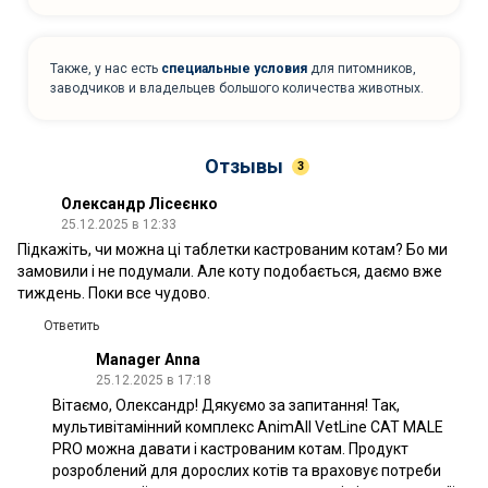
Также, у нас есть
специальные условия
для питомников,
заводчиков и владельцев большого количества животных.
Отзывы
3
Олександр Лісеєнко
25.12.2025 в 12:33
Підкажіть, чи можна ці таблетки кастрованим котам? Бо ми
замовили і не подумали. Але коту подобається, даємо вже
тиждень. Поки все чудово.
Ответить
Manager Anna
25.12.2025 в 17:18
Вітаємо, Олександр! Дякуємо за запитання! Так,
мультивітамінний комплекс AnimAll VetLine CAT MALE
PRO можна давати і кастрованим котам. Продукт
розроблений для дорослих котів та враховує потреби