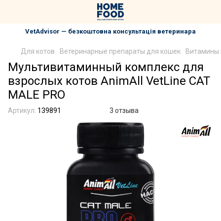
VetAdvisor — безкоштовна консультація ветеринара
Для котов
Ветеринарные препараты для кошек
Витамины 
Мультивитаминный комплекс для
взрослых котов AnimAll VetLine CAT
MALE PRO
Артикул:
139891
3 отзыва