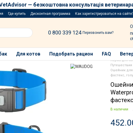
VetAdvisor — безкоштовна консультація ветеринар
ия
Где купить
Дисконтная программа
Как зарегистрироваться на сайте
озыгрыш за покупку порций
О
0 800 339 124
Перезвонить вам?
п
с
бак
Для котов
Подобрать рацион
FAQ
Ветер
Корма для ж
Путешествия 
Ошейник для
фастекс, гол
Ошейни
Waterpr
фастекс
В наличии
452.0