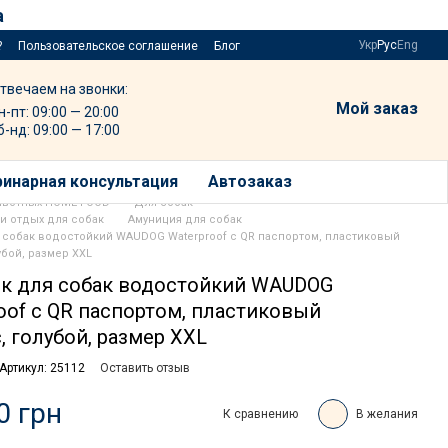
а
Укр
Рус
Eng
?
Пользовательское соглашение
Блог
твечаем на звонки:
Мой заказ
н-пт: 09:00 — 20:00
б-нд: 09:00 — 17:00
инарная консультация
Автозаказ
ивотных HOME FOOD
Для собак
и отдых для собак
Амуниция для собак
 собак водостойкий WAUDOG Waterproof с QR паспортом, пластиковый
убой, размер XXL
к для собак водостойкий WAUDOG
oof с QR паспортом, пластиковый
, голубой, размер XXL
Артикул: 25112
Оставить отзыв
0 грн
К сравнению
В желания