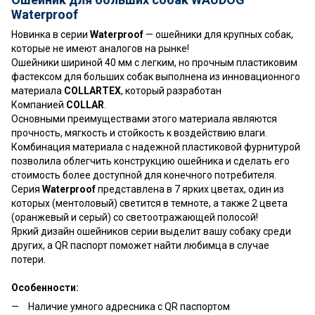
Waterproof
Новинка в серии
Waterproof
— ошейники для крупных собак,
которые не имеют аналогов на рынке!
Ошейники шириной 40 мм с легким, но прочным пластиковим
фастексом для больших собак выполнена из инновационного
материала
COLLARTEX
, который разработан
Компанией
COLLAR
.
Основными преимуществами этого материала являются
прочность, мягкость и стойкость к воздействию влаги.
Комбинация материала с надежной пластиковой фурнитурой
позволила облегчить конструкцию ошейника и сделать его
стоимость более доступной для конечного потребителя.
Серия
Waterproof
представлена в 7 ярких цветах, один из
которых (ментоловый) светится в темноте, а также 2 цвета
(оранжевый и серый) со светоотражающей полосой!
Яркий дизайн ошейников серии выделит вашу собаку среди
других, а QR паспорт поможет найти любимца в случае
потери.
Особенности:
Наличие умного адресника с QR паспортом