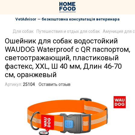
VetAdvisor — безкоштовна консультація ветеринара
Для собак
Путешествия и отдых для собак
Амуниция для с
Ошейник для собак водостойкий
WAUDOG Waterproof с QR паспортом,
светоотражающий, пластиковый
фастекс, XXL, Ш 40 мм, Длин 46-70
см, оранжевый
Артикул:
25104
Оставить отзыв