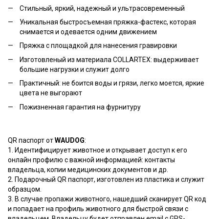
Стильный, яркий, надежный и ультрасовременный
Уникальная быстросъемная пряжка-фастекс, которая
снимается и одевается одним движением
Пряжка с площадкой для нанесения гравировки
Изготовленый из материала COLLARTEX: выдерживает
большие нагрузки и служит долго
Практичный: не боится воды и грязи, легко моется, яркие
цвета не выгорают
Пожизненная гарантия на фурнитуру
QR паспорт от
WAUDOG
:
1. Идентифицирует животное и открывает доступ к его
онлайн профилю с важной информацией: контакты
владельца, копии медицинских документов и др.
2. Подарочный QR паспорт, изготовлен из пластика и служит
образцом.
3. В случае пропажи животного, нашедший сканирует QR код
и попадает на профиль животного для быстрой связи с
владельцем. Владельцу будет отправлен email с GPS-