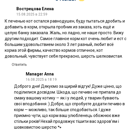
Вострецова Елена
15.08.2025 в 22:59
К печенью кот остался равнодушен, буду пытаться дробить и
добавить в корм, открыла пробник из заказа, хоть ещё и
целую банку заказала. Жаль, но ладно, не наше просто. Вижу
другим подходит. Самое главное корм кот очень любит и ест с
большим удовольствием около 3 лет разный, любит всё
корма этой фирмы, качество кормов отличное, кот
довольный, чувствует себя прекрасно, шерсть шелковистая.
Ответить
Manager Anna
16.08.2025 в 18:19
Доброго дня! Дякуємо за щирий відгук! Дуже цінно, що
поділилися досвідом. Шкода, що печиво не припала до
смаку вашому котику — як і у людей, у тварин бувають
свої вподобання :) Добре, що спробуєте додати печиво в
корм — можливо, так більше сподобається. І дуже
приємно чути, що корм ваш улюбленець обожнює вже
стільки років! Нехай продовжує тішити вас здоров’ям і
шовковистою шерстю 🐾