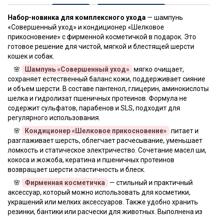
Набор-новинка для комплексного ухода
— шампунь
«Совершенный уход» и кондиционер «Шелковое
прикосновение» с фирменной косметичкой в подарок. Это
готовое решение для чистой, мягкой и блестящей шерсти
кошек и собак.
🌸
Шампунь «Совершенный уход»
мягко очищает,
сохраняет естественный баланс кожи, поддерживает сияние
и объем шерсти. В составе пантенол, глицерин, аминокислоты
шелка и гидролизат пшеничных протеинов. Формула не
содержит сульфатов, парабенов и SLS, подходит для
регулярного использования.
🌸
Кондиционер «Шелковое прикосновение»
питает и
разглаживает шерсть, облегчает расчесывание, уменьшает
ломкость и статическое электричество. Сочетание масел ши,
кокоса и жожоба, кератина и пшеничных протеинов
возвращает шерсти эластичность и блеск.
🌸
Фирменная косметичка
— стильный и практичный
аксессуар, который можно использовать для косметики,
украшений или мелких аксессуаров. Также удобно хранить
резинки, бантики или расчески для животных. Выполнена из