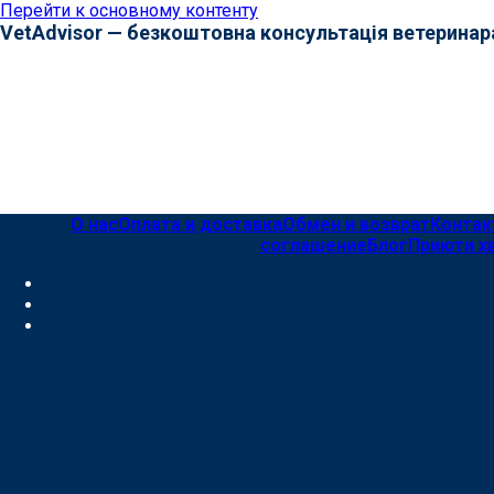
Перейти к основному контенту
VetAdvisor — безкоштовна консультація ветеринар
О нас
Оплата и доставка
Обмен и возврат
Контак
соглашение
Блог
Приюти х