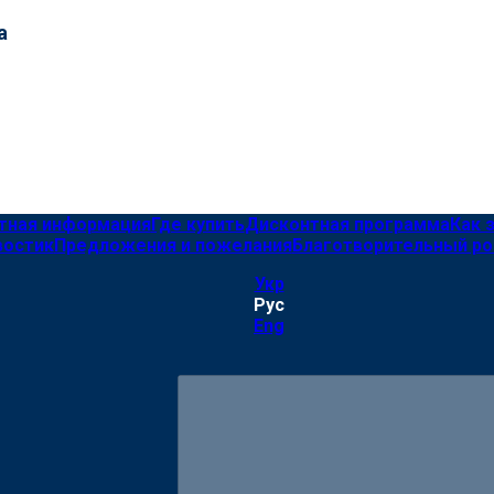
а
тная информация
Где купить
Дисконтная программа
Как 
востик
Предложения и пожелания
Благотворительный ро
Укр
Рус
Eng