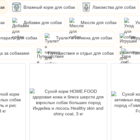
бак
Влажный корм для собак
Лакомства для собак
ак
Добавки для собак
Мюсли для собак
Ух
параты для собак
Туалет и гигиена для собак
Игру
а за собаками
Путешествия и отдых для собак
Tim
Акція