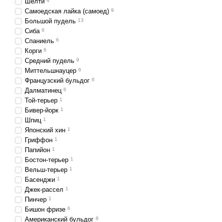
Шелти
4
Самоедская лайка (самоед)
9
Большой пудель
13
Сиба
6
Спаниель
6
Корги
6
Средний пудель
9
Миттельшнауцер
6
Французский бульдог
6
Далматинец
6
Той-терьер
1
Бивер-йорк
1
Шпиц
1
Японский хин
1
Гриффон
1
Папийон
1
Бостон-терьер
1
Вельш-терьер
1
Басенджи
1
Джек-рассел
1
Пинчер
1
Бишон фризе
6
Американский бульдог
8