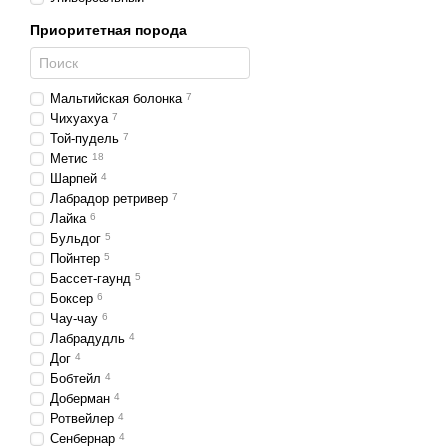
Приоритетная порода
Мальтийская болонка
7
Чихуахуа
7
Той-пудель
7
Метис
18
Шарпей
4
Лабрадор ретривер
7
Лайка
6
Бульдог
5
Пойнтер
5
Бассет-гаунд
5
Боксер
6
Чау-чау
6
Лабрадудль
4
Дог
4
Бобтейл
4
Доберман
4
Ротвейлер
4
Сенбернар
4