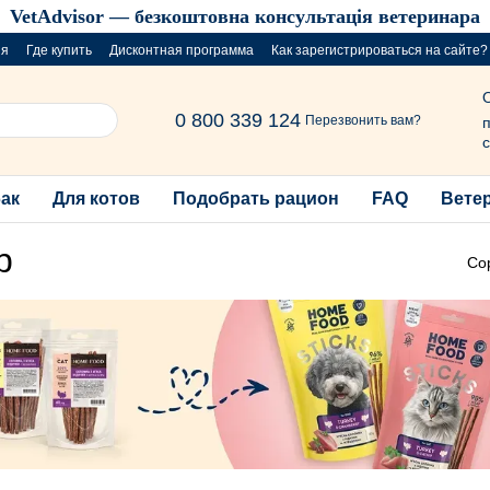
VetAdvisor — безкоштовна консультація ветеринара
ия
Где купить
Дисконтная программа
Как зарегистрироваться на сайте?
розыгрыш за покупку порций
0 800 339 124
Перезвонить вам?
п
с
бак
Для котов
Подобрать рацион
FAQ
Вете
р
Со