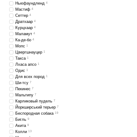
Ньюфаундленд
4
Мастиф
4
Сеттер
4
Дратхаар
4
Курцхаар
4
Маламут
4
Ка-де-бо
4
Мопс
1
Цвергшнауцер
1
Такса
1
Лхаса апсо
1
Одис
1
Для всех пород
1
Ши-тсу
7
Пекинес
7
Мальтипу
7
Карликовый пудель
7
Йоркширський терьер
7
Беспородная собака
19
Бигль
9
Акита
9
Колли
13