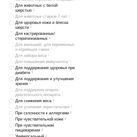
Для животных с белой
шерстью
1
Для животных старше 7 лет
0
Для здоровья кожи и блеска
шерсти
1
Для кастрированных/
стерилизованных
1
Для малышей, для беременных
и кормящих самок
0
Для набора веса
0
Для повышения иммунитета
0
Для поддержания здоровья при
диабете
1
Для поддержания и улучшения
зрения
1
Для поддержки опорно-
двигательного аппарата
0
Для снижения веса
1
Для усиления перистальтики
0
При склонности к аллергиям
1
При чувствительной коже
2
При чувствительном
пищеварении
1
Универсальный
2