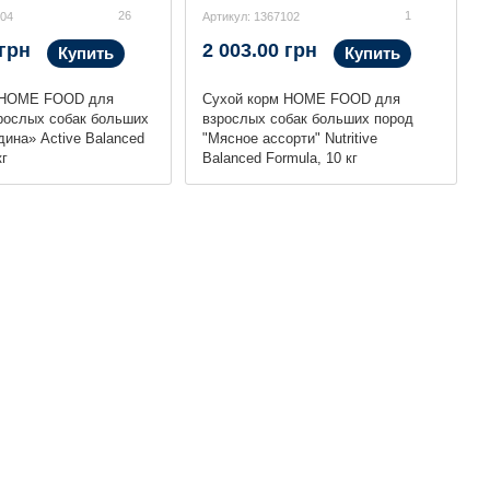
26
1
104
Артикул: 1367102
 грн
2 003.00 грн
Купить
Купить
 HOME FOOD для
Сухой корм HOME FOOD для
рослых собак больших
взрослых собак больших пород
дина» Active Balanced
"Мясное ассорти" Nutritive
кг
Balanced Formula, 10 кг