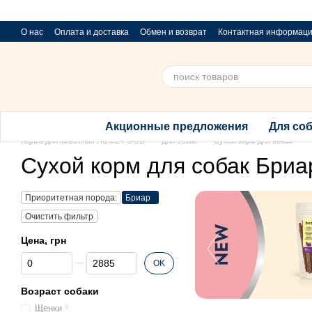
Перейти к основному контенту
О нас
Оплата и доставка
Обмен и возврат
Контактная информац
Приюти хвостик
Предложения и пожелания
Благотворительный 
Акционные предложения
Для со
Корма для животных HOME FOOD
Для собак
Сухой корм для собак
Сухой корм для собак Бриа
Приоритетная порода:
Бриар
Очистить фильтр
Цена, грн
От Цена, грн
До Цена, грн
OK
Возраст собаки
Щенки
0