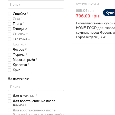
Артикул: 1028303
995.04 грн
Купи
Индейка
1
796.03 грн
Утка
0
Гипоаллергенный сухой 
Птица
1
HOME FOOD для взросл
Говядина
1
крупных пород Форель и
Ягненок
0
Hypoallergenic, 3 кг
Телятина
1
Кролик
0
Лосось
2
Форель
1
Морская рыба
1
Креветка
1
Криль
1
Назначение
Для активных
2
Для восстановление после
линьки
1
Для восстановления после
болезней, стрессов и операций
0