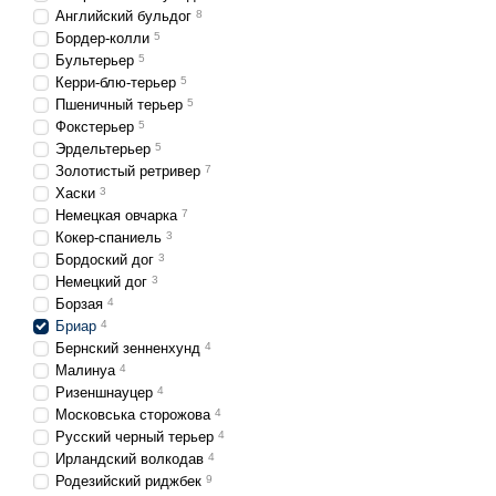
Английский бульдог
8
Бордер-колли
5
Бультерьер
5
Керри-блю-терьер
5
Пшеничный терьер
5
Фокстерьер
5
Эрдельтерьер
5
Золотистый ретривер
7
Хаски
3
Немецкая овчарка
7
Кокер-спаниель
3
Бордоский дог
3
Немецкий дог
3
Борзая
4
Бриар
4
Бернский зенненхунд
4
Малинуа
4
Ризеншнауцер
4
Московська сторожова
4
Русский черный терьер
4
Ирландский волкодав
4
Родезийский риджбек
9