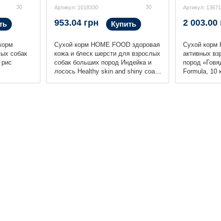
30
30
Артикул: 1018330
Артикул: 1367
953.04 грн
2 003.00
ть
Купить
корм
Сухой корм HOME FOOD здоровая
Сухой корм
ых собак
кожа и блеск шерсти для взрослых
активных вз
 рис
собак больших пород Индейка и
пород «Говя
лосось Healthy skin and shiny coat,
Formula, 10 
3 кг