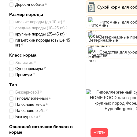
Дорослі собаки
4
Сухой корм для со
Размер породы
Фитомины для соб
мелкие породы (до 10 кг)
0
средние породы (10–25 кг)
0
крупные породы (25–45 кг)
4
Ветеринарные пре
гигантские породы (свыше 45
кг)
4
Средства для уход
Класс корма
Холистик
0
Суперпремиум
2
Премиум
2
Тип
Беззерновой
0
Гипоаллергенный
1
На основе мяса
4
На основе рыбы
3
Без курочки
2
Основной источник белков в
корме
−20%