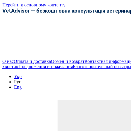
Перейти к основному контенту
VetAdvisor — безкоштовна консультація ветерина
О нас
Оплата и доставка
Обмен и возврат
Контактная информац
хвостик
Предложения и пожелания
Благотворительный розыгры
Укр
Рус
Eng