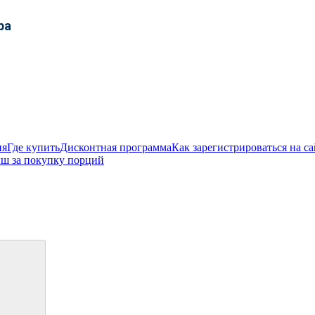
ра
ия
Где купить
Дисконтная программа
Как зарегистрироваться на са
ш за покупку порций