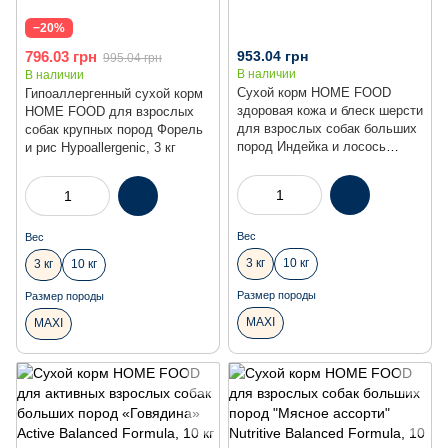
−20%
796.03 грн
953.04 грн
995.04 грн
В наличии
В наличии
Сухой корм HOME FOOD
Гипоаллергенный сухой корм
здоровая кожа и блеск шерсти
HOME FOOD для взрослых
для взрослых собак больших
собак крупных пород Форель
пород Индейка и лосось
и рис Hypoallergenic, 3 кг
Healthy skin and shiny coat, 3
кг
Вес
Вес
3 кг
10 кг
3 кг
10 кг
Размер породы
Размер породы
MAXI
MAXI