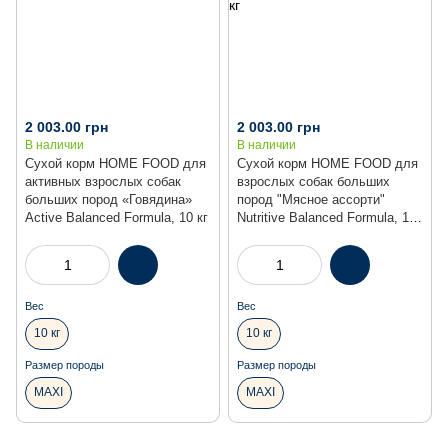
Акція
Акція
2 003.00 грн
2 003.00 грн
В наличии
В наличии
Сухой корм HOME FOOD для
Сухой корм HOME FOOD для
активных взрослых собак
взрослых собак больших
больших пород «Говядина»
пород "Мясное ассорти"
Active Balanced Formula, 10 кг
Nutritive Balanced Formula, 10
кг
Вес
Вес
10 кг
10 кг
Размер породы
Размер породы
MAXI
MAXI