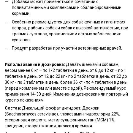
Добавка может применяться в сочетании с
поливитаминными комплексами и сбалансированными
кормами.
Особенно рекомендуется для собак крупных и гигантских
попрод, рабочих собак и собак с высокой активностью, при
травмах суставов, хронических и острых заболеваниях
суставов.
Продукт разработан при участии ветеринарных врачей.
Использование и дозировка:
Давать щенкам и собакам,
весом менее 6 кг – по 1/2 таблетки в день, от 6 до 12 кг – по 1
таблетке в день, от 12 до 22 кг - по 2 таблетки в день, от 22 до
36 кг - по 3 таблетки в день, более 36 кг - по 4 таблетки в день
(перед кормлением или вместе с едой). Рекомендуемый курс
применения 14-30 дней. Изменения дозировки или повторный
курс по показаниям.
Состав:
Дикальций фосфат дигидрат, Дрожжи
(Saccharomyces cerevisiae), глюкозамин гидрохлорид 22%,
стеариновая кислота, метилсульфонилметан (МСМ) 1%,
глицерин, стеарат магния, диоксид кремния.