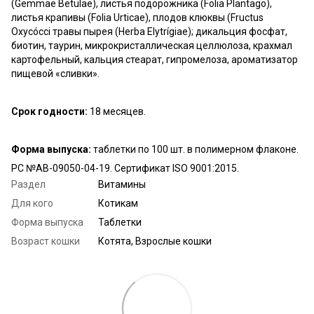
(Gemmae Betulae), листья подорожника (Foliа Plantago),
листья крапивы (Foliа Urticae), плодов клюквы (Fructus
Oxycóccі травы пырея (Herba Elytrígiae); дикальция фосфат,
биотин, таурин, микрокристаллическая целлюлоза, крахмал
картофельный, кальция стеарат, гипромелоза, ароматизатор
пищевой «сливки».
Срок годности:
18 месяцев.
Форма выпуска:
таблетки по 100 шт. в полимерном флаконе.
РС №АВ-09050-04-19. Сертификат ISO 9001:2015.
Раздел
Витамины
Для кого
Котикам
Форма выпуска
Таблетки
Возраст кошки
Котята, Взрослые кошки