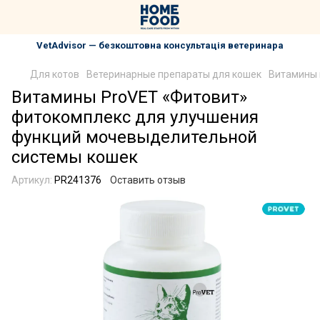
VetAdvisor — безкоштовна консультація ветеринара
Для котов
Ветеринарные препараты для кошек
Витамины 
Витамины ProVET «Фитовит»
фитокомплекс для улучшения
функций мочевыделительной
системы кошек
Артикул:
PR241376
Оставить отзыв