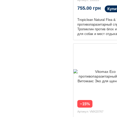
Артикул: 160026
755.00 грн
Купи
Tropiclean Natural Flea &
противопаразитарный сп
Тропиклин против блох 
для собак и мест отдыха
−15%
Артикул: VMX20767