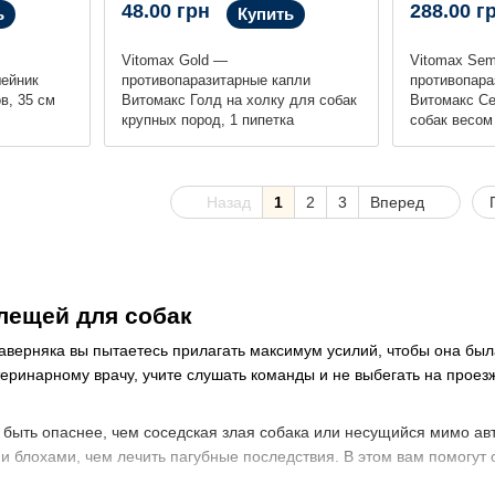
48.00 грн
288.00 г
ь
Купить
Vitomax Gold —
Vitomax Se
шейник
противопаразитарные капли
противопара
в, 35 см
Витомакс Голд на холку для собак
Витомакс Се
крупных пород, 1 пипетка
собак весом 
Назад
1
2
3
Вперед
лещей для собак
 наверняка вы пытаетесь прилагать максимум усилий, чтобы она был
еринарному врачу, учите слушать команды и не выбегать на проезжу
быть опаснее, чем соседская злая собака или несущийся мимо авт
 и блохами, чем лечить пагубные последствия. В этом вам помогут 