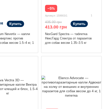
−5%
1
Артикул: 159903/1
435.00 грн
рн
Купить
Купить
413.00 грн
ium Nevertix — капли
NexGard Spectra — таблетка
вертикс против
НексГард Спектра от паразитов
обак весом 1.5–4 кг, 1
для собак весом 1.35–3.5 кг