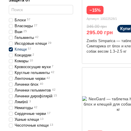
Защита от
−15%
Артикул: 10022528/1
Блохи
57
Власоиды
27
346.00 грн
Купи
Вши
25
295.00 грн
Гельминты
42
Zoetis Simparica — табл
Иксодовые клещи
29
Симпарика от блох и кл
Клещи
57
собак весом 1.3–2.5 кг
Кокцидии
2
Комары
10
Кровососущие мухи
7
Круглые гельминты
42
Ленточные черви
42
Личинки блох
40
Личинки гельминтов
42
Личинки дирофілярій
15
Лямблії
3
Нематоды
42
Сердечные черви
17
Ушные клещи
13
Чесоточные клещи
13