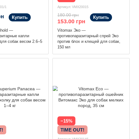
01/1
Артикул: VMX20015
180.00 грн
рн
Купить
Купить
153.00 грн
ghold —
Vitomax Эко —
зитарные капли
противопаразитарный спрей Эко
для собак весом 2.6–5
против блох и клещей для собак,
150 мл
−15%
T!
TIME OUT!