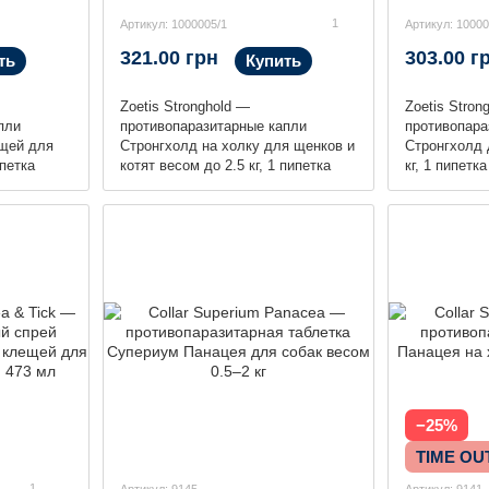
1
Артикул: 1000005/1
Артикул: 10000
321.00 грн
303.00 г
ть
Купить
Zoetis Stronghold —
Zoetis Stron
пли
противопаразитарные капли
противопара
ещей для
Стронгхолд на холку для щенков и
Стронгхолд 
ипетка
котят весом до 2.5 кг, 1 пипетка
кг, 1 пипетка
−25%
TIME OU
1