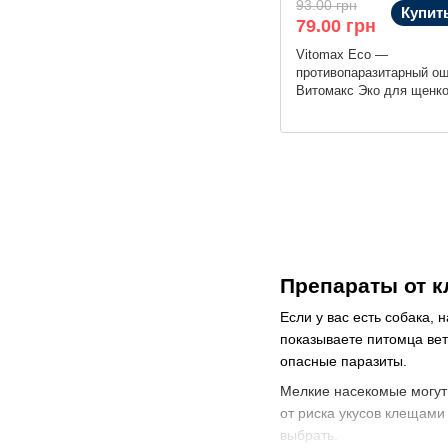
93.00 грн
Купит
79.00 грн
Vitomax Eco —
противопаразитарный о
Витомакс Эко для щенко
Препараты от к
Если у вас есть собака,
показываете питомца вет
опасные паразиты.
Мелкие насекомые могут 
от риска укусов клещами
выбрать.