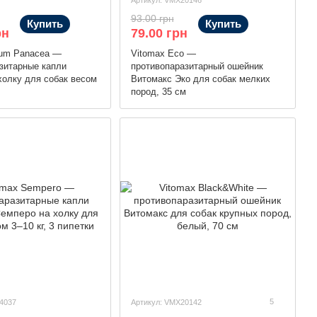
Артикул: VMX20146
93.00 грн
Купить
Купить
рн
79.00 грн
rium Panacea —
Vitomax Eco —
зитарные капли
противопаразитарный ошейник
холку для собак весом
Витомакс Эко для собак мелких
пород, 35 см
5
4037
Артикул: VMX20142