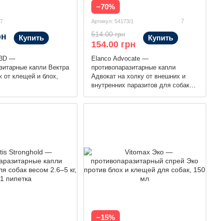
−70%
7
97
Артикул: 54173/1
514.00 грн
рн
Купить
Купить
154.00 грн
 3D —
Elanco Advocate —
зитарные капли Вектра
противопаразитарные капли
к от клещей и блох,
Адвокат на холку от внешних и
внутренних паразитов для собак
весом до 4 кг, 1 пипетка
−15%