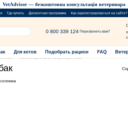
VetAdvisor — безкоштовна консультація ветеринара
ия
Где купить
Дисконтная программа
Как зарегистрироваться на сайте?
розыгрыш за покупку порций
0 800 339 124
Перезвонить вам?
п
с
бак
Для котов
Подобрать рацион
FAQ
Вете
ля собак
Противопаразитарные средства для собак
бак
Со