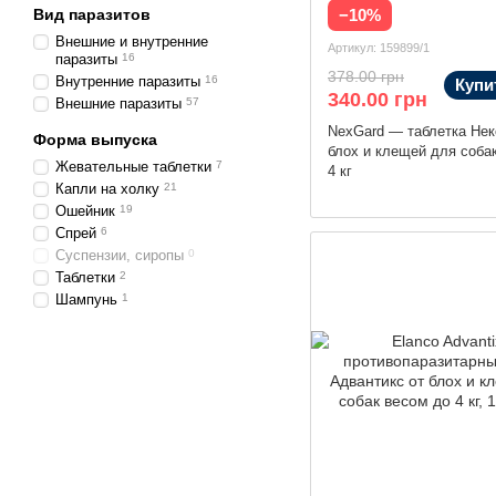
−10%
Вид паразитов
Внешние и внутренние
Артикул: 159899/1
паразиты
16
378.00 грн
Внутренние паразиты
16
Купи
340.00 грн
Внешние паразиты
57
NexGard — таблетка Нек
Форма выпуска
блох и клещей для соба
Жевательные таблетки
7
4 кг
Капли на холку
21
Ошейник
19
Спрей
6
Суспензии, сиропы
0
Таблетки
2
Шампунь
1