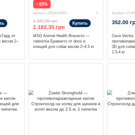
−15%
2
Артикул: 13184146502
Артикул: 1797
1 391.00 грн
352.00 г
ть
Купить
1 182.35 грн
сГард от
MSD Animal Health Bravecto —
Ceva Vectra
к весом 2–
таблетка Бравекто от блох и
противопара
клещей для собак весом 2–4.5 кг
3D для соба
1.5-4 кг