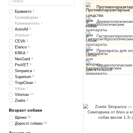
Противопаразитар
Бравекто
1
Бровафарма
0
Дерматологически
Каниквантель
0
AnimAll
6
Arterium
0
Гастроэнтерологи
CEVA
1
Elanco
6
Препараты для оп
KRKA
4
NexGard
3
Кардиологические
ProVET
5
Simparica
2
Superium
8
TropiClean
1
Virbac
0
Vitomax
17
Zoetis
3
Возраст собаки
Щенки
50
Дорослі собаки
54