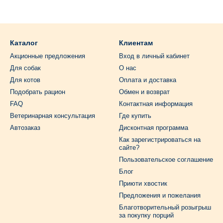
 и клещей для собак
препараты от блох и клещей для собак, стоит понять, чем же опас
Каталог
Клиентам
ты могут передавать различные инфекционные заболевания, такие 
ие. Эти заболевания могут привести к серьезным последствиям, та
Акционные предложения
Вход в личный кабинет
Для собак
О нас
Для котов
Оплата и доставка
 Некоторые паразиты, такие как черви и личинки мух, способны вы
роблемами со здоровьем.
Подобрать рацион
Обмен и возврат
FAQ
Контактная информация
ых собак могут возникать аллергические реакции на укусы насекомы
Ветеринарная консультация
Где купить
ем.
Автозаказ
Дисконтная программа
. Паразиты могут снижать иммунитет собаки, делая ее более уяз
Как зарегистрироваться на
человеку. Некоторые паразиты могут покушаться и на людей, вызы
сайте?
Пользовательское соглашение
и могут переносить такие болезни:
Блог
нное заболевание, вызываемое протозоем Бабезия, которое переда
Приюти хвостик
езнь, вызываемая бактериями рода Borrelia, которые также перед
Предложения и пожелания
Благотворительный розыгрыш
, вызываемая бактериями рода Ehrlichia, которые переносятся кл
за покупку порций