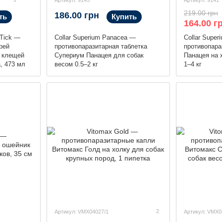
Артикул: 9145
Артикул: 9141
219.00 грн
186.00 грн
ть
Купить
164.00 г
 Tick —
Collar Superium Panacea —
Collar Supe
рей
противопаразитарная таблетка
противопара
и клещей
Супериум Панацея для собак
Панацея на 
, 473 мл
весом 0.5–2 кг
1–4 кг
2
Артикул: VMX04027/1
Артикул: VMX0