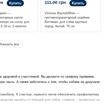
рн
111.00 грн
Купить
Купить
mpero —
Vitomax Black&White —
зитарные капли
противопаразитарный ошейник
мперо на холку для
Витомакс для собак крупных
3–10 кг, 3 пипетки
пород, белый, 70 см
Показать все
а здоровой и счастливой. Вы делаете по графику прививки,
ю часть. А также заботитесь о том, чтобы собаке не докучали
омобиль. К счастью, намного легче обеспечить профилактику
средства защиты от клещей для собак, главное – правильно их