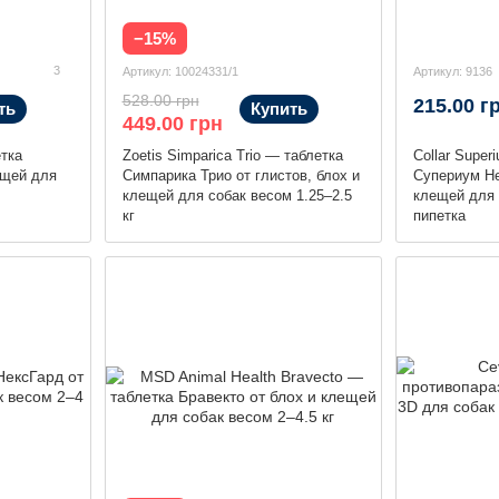
−15%
3
Артикул: 10024331/1
Артикул: 9136
528.00 грн
215.00 г
ть
Купить
449.00 грн
етка
Zoetis Simparica Trio — таблетка
Collar Super
ещей для
Симпарика Трио от глистов, блох и
Супериум Не
клещей для собак весом 1.25–2.5
клещей для с
кг
пипетка