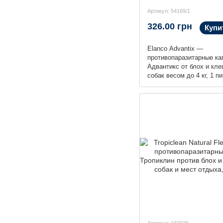
Артикул: 54169/1
326.00 грн
Купи
Elanco Advantix —
противопаразитарные ка
Адвантикс от блох и кл
собак весом до 4 кг, 1 п