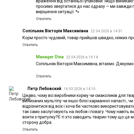
враження від останньої упаковки. Якщо виникают
просимо звертатися до нас одразу — ми завжди 
вирішення ситуації. 🐾
Ответить
Сопільняк Вікторія Максимівна
22.04.2026 в 14:31
Корм просто чудовий, товар прийшов швидко, ніяких п
Ответить
Manager Dina
22.04.2026 в 19:14
Сопільняк Вікторія Максимівна, вітаємо. Дякуємо
Ответить
Петр Лебовский
16.03.2026 в 14:10
Цікаво, чому всі виробники корму чи смаколиків для т
вилизаних мультіпу чи іншої білої карманної напасті , ч
відрізнитися від всіх і хоча би частково використовувати
так само заслуговують на любов і повагу. Чому навіть 
взяти з притулку?Є ті хто заводить тварин тому що це мод
сторону добра.
Ответить