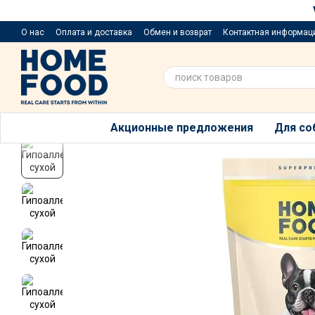
Перейти к основному контенту
О нас
Оплата и доставка
Обмен и возврат
Контактная информац
Приюти хвостик
Предложения и пожелания
Благотворительный р
Акционные предложения
Для со