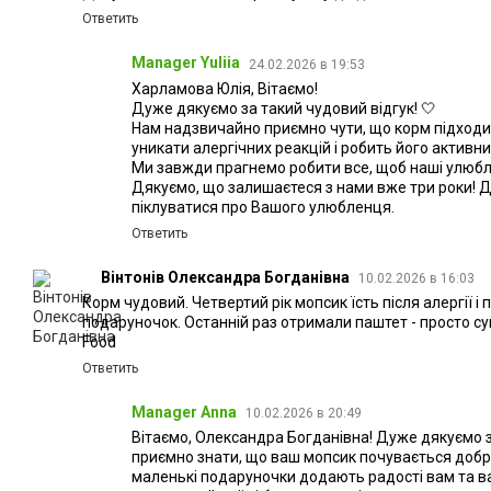
Ответить
Manager Yuliia
24.02.2026 в 19:53
Харламова Юлія, Вітаємо!
Дуже дякуємо за такий чудовий відгук! 🤍
Нам надзвичайно приємно чути, що корм підход
уникати алергічних реакцій і робить його активн
Ми завжди прагнемо робити все, щоб наші улюблен
Дякуємо, що залишаєтеся з нами вже три роки! Д
піклуватися про Вашого улюбленця.
Ответить
Вінтонів Олександра Богданівна
10.02.2026 в 16:03
Корм чудовий. Четвертий рік мопсик їсть після алергії 
подаруночок. Останній раз отримали паштет - просто суп
Food
Ответить
Manager Anna
10.02.2026 в 20:49
Вітаємо, Олександра Богданівна! Дуже дякуємо з
приємно знати, що ваш мопсик почувається добр
маленькі подаруночки додають радості вам та 