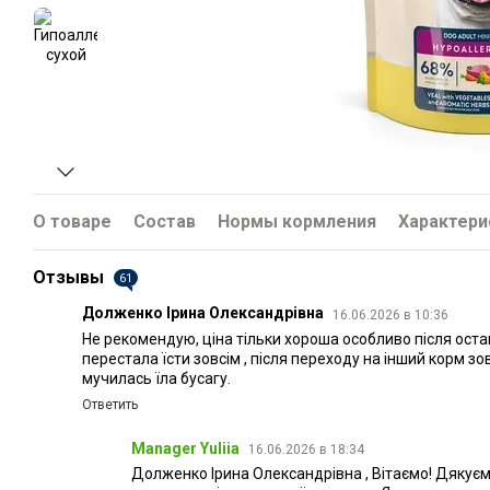
О товаре
Состав
Нормы кормления
Характери
Отзывы
61
Долженко Ірина Олександрівна
16.06.2026 в 10:36
Не рекомендую, ціна тільки хороша особливо після оста
перестала їсти зовсім , після переходу на інший корм зов
мучилась їла бусагу.
Ответить
Manager Yuliia
16.06.2026 в 18:34
Долженко Ірина Олександрівна , Вітаємо! Дякуємо