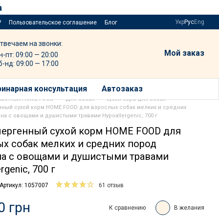
а
Укр
Рус
Eng
?
Пользовательское соглашение
Блог
твечаем на звонки:
Мой заказ
н-пт: 09:00 — 20:00
б-нд: 09:00 — 17:00
инарная консультация
Автозаказ
ивотных HOME FOOD
Для собак
Сухой корм для собак
нный сухой корм HOME FOOD для взрослых собак мелких и средних
на с овощами и душистыми травами Hypoallergenic, 700 г
лергенный сухой корм HOME FOOD для
х собак мелких и средних пород
на с овощами и душистыми травами
rgenic, 700 г
Артикул: 1057007
61 отзыв
0 грн
К сравнению
В желания