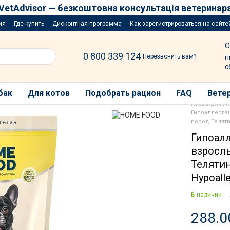
VetAdvisor — безкоштовна консультація ветеринар
ия
Где купить
Дисконтная программа
Как зарегистрироваться на сайте
озыгрыш за покупку порций
О
0 800 339 124
Перезвонить вам?
п
с
бак
Для котов
Подобрать рацион
FAQ
Ветер
Корма для ж
Гипоаллерге
пород Теляти
Гипоал
взрослы
Теляти
Hypoalle
В наличии
288.0