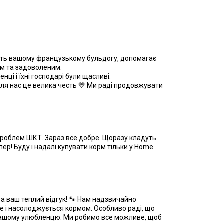
ить вашому французькому бульдогу, допомагає
им та задоволеним.
ці і їхні господарі були щасливі.
ля нас це велика честь 💛 Ми раді продовжувати
і проблем ШКТ. Зараз все добре. Щоразу кладуть
ер! Буду і надалі купувати корм тільки у Home
а ваш теплий відгук! 🐾 Нам надзвичайно
е і насолоджується кормом. Особливо раді, що
вашому улюбленцю. Ми робимо все можливе, щоб