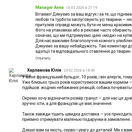
Manager Anna
16.03.2026 в 21:19
Вітаємо! Дякуємо за ваш відгук і за те, що піднім
любові та турботи заслуговують усі тварини — н
притулків справді можуть бути не менш красиви
Фото на упаковках або в рекламі часто обираютьс
означає, що ми підтримуємо ідею «моди» на купі
Для нас важливе благополуччя кожного улюбле
Дякуємо за вашу небайдужість. Такі коментарі д
адопції та відповідального ставлення до тварин.
Ответить
Харламова Юлія
24.02.2026 в 18:40
У мене французький бульдог, 10 років, і він алергік, то
Уже близько трьох років користуємося вашим кормом — 
підійшов: жодних небажаних реакцій, собака почуваєтьс
Окремо хочу відзначити розмір гранул — для нас це ду
зручно їсти, а для французів це має значення.
Також завжди тішить швидка доставка — усе приходить 
приємно отримувати маленькі подарунки в замовленні. Ц
Дякую вам за якість, сервіс і увагу до деталей. Ми з в