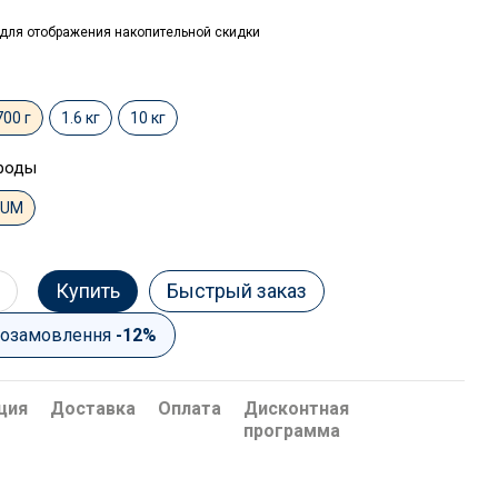
для отображения накопительной скидки
700 г
1.6 кг
10 кг
роды
IUM
Купить
Быстрый заказ
тозамовлення
-12%
ция
Доставка
Оплата
Дисконтная
программа