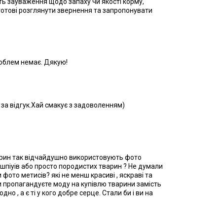
ь зауваження щодо запаху чи якості корму,
готові розглянути звернення та запропонувати
роблем немає. Дякую!
 за відгук.Хай смакує з задоволенням)
варин так відчайдушно використовують фото
и шпіуів або просто породистих тварин ? Не думали
 фото метисів? які не менш красиві , яскраві та
ви пропагандуєте моду на купівлю тварини замість
но , а є ті у кого добре серце. Стали би і ви на