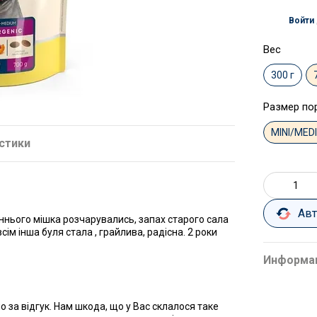
Войти
%
Вес
300 г
Размер по
MINI/MED
стики
Ав
ннього мішка розчарувались, запах старого сала
сім інша буля стала , грайлива, радісна. 2 роки
Информа
 за відгук. Нам шкода, що у Вас склалося таке