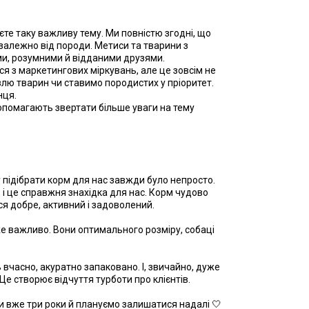
аєте таку важливу тему. Ми повністю згодні, що
езалежно від породи. Метиси та тварини з
ми, розумними й відданими друзями.
я з маркетингових міркувань, але це зовсім не
влю тварин чи ставимо породистих у пріоритет.
нця.
опомагають звертати більше уваги на тему
му підібрати корм для нас завжди було непросто.
і це справжня знахідка для нас. Корм чудово
я добре, активний і задоволений.
же важливо. Вони оптимального розміру, собаці
вчасно, акуратно запаковано. І, звичайно, дуже
е створює відчуття турботи про клієнтів.
ами вже три роки й плануємо залишатися надалі 🤍