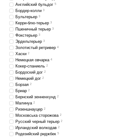
Английский бульдог
5
Бордер-колли
3
Бультерьер
3
Керри-блю-терьер
3
Пшеничный терьер
3
Фокстерьер
3
Эрдельтерьер
3
Золотистый ретривер
4
Хаски
2
Немецкая овчарка
4
Кокер-спаниель
2
Бордоский дог
2
Немецкий дог
2
Борзая
2
Бриар
2
Бернский зенненхунд
2
Малинуа
2
Ризеншнауцер
2
Московська сторожова
2
Русский черный терьер
2
Ирландский волкодав
2
Родезийский риджбек
5