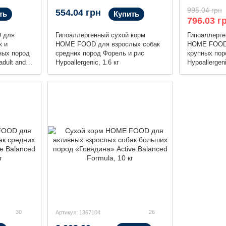
995.04 грн
554.04 грн
ть
Купить
796.03 г
 для
Гипоаллергенный сухой корм
Гипоаллерге
к и
HOME FOOD для взрослых собак
HOME FOOD 
ных пород
средних пород Форель и рис
крупных пор
adult and
Hypoallergenic, 1.6 кг
Hypoallergeni
Акція
30
26
Артикул: 1367104