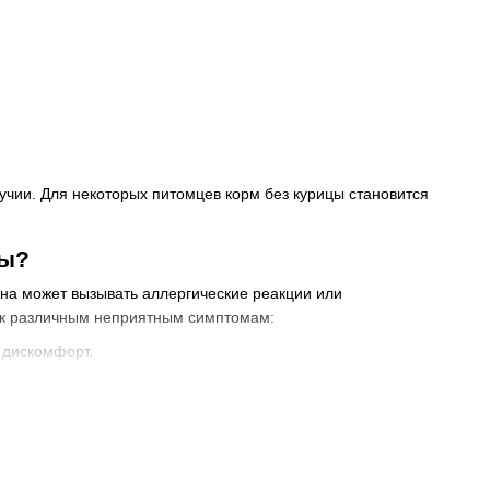
учии. Для некоторых питомцев корм без курицы становится
цы?
она может вызывать аллергические реакции или
и к различным неприятным симптомам:
 дискомфорт.
 или даже воспалений на коже.
ьный стул могут быть признаками непереносимости птицы.
ой, ломкой, могут появляться залысины.
а птицу. Это поможет улучшить его состояние и