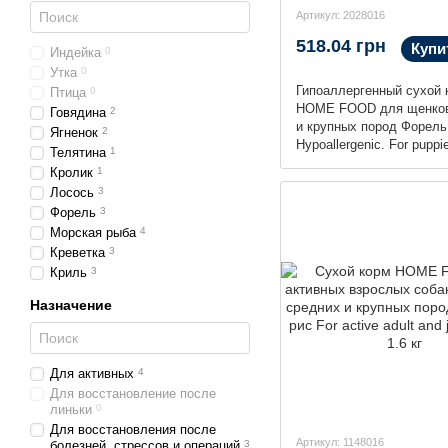
Артикул: 2028016
518.04 грн
Купи
Индейка
0
Утка
0
Гипоаллергенный сухой 
Птица
0
HOME FOOD для щенков
Говядина
2
и крупных пород Форель
Ягненок
2
Hypoallergenic. For puppi
Телятина
1
месяцев, 1.6 кг
Кролик
1
Лосось
3
Форель
3
Морская рыба
4
Креветка
3
Криль
3
Назначение
Для активных
4
Для восстановление после
линьки
0
Для восстановления после
Артикул: 1148016
болезней, стрессов и операций
3