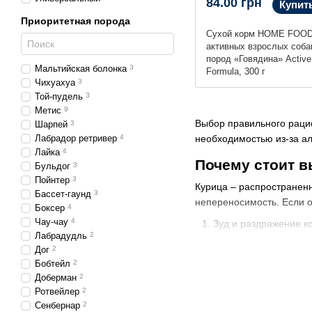
84.00 грн
Купит
Приоритетная порода
Сухой корм HOME FOOD
активных взрослых соба
пород «Говядина» Active
Мальтийская болонка
3
Formula, 300 г
Чихуахуа
3
Той-пудель
3
Метис
9
Выбор правильного рацио
Шарпей
3
Лабрадор ретривер
4
необходимостью из-за а
Лайка
4
Почему стоит в
Бульдог
3
Пойнтер
3
Курица – распространенн
Бассет-гаунд
3
непереносимость. Если о
Боксер
4
Чау-чау
4
Зуд и раздражение к
Лабрадудль
2
Высыпания и дермати
Дог
2
Бобтейл
2
Проблемы с пищеваре
Доберман
2
Выпадение шерсти и 
Ротвейлер
2
Сенбернар
2
В таких случаях ветерин