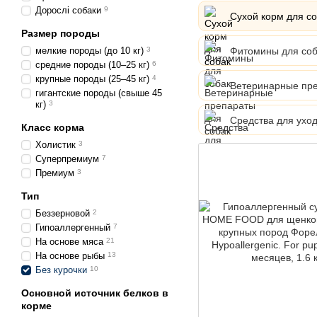
Дорослі собаки
9
Сухой корм для с
Размер породы
Фитомины для соб
мелкие породы (до 10 кг)
3
средние породы (10–25 кг)
6
крупные породы (25–45 кг)
4
Ветеринарные пре
гигантские породы (свыше 45
кг)
3
Средства для уход
Класс корма
Холистик
3
Суперпремиум
7
Премиум
3
Тип
Беззерновой
2
Гипоаллергенный
7
На основе мяса
21
На основе рыбы
13
Без курочки
10
Основной источник белков в
корме