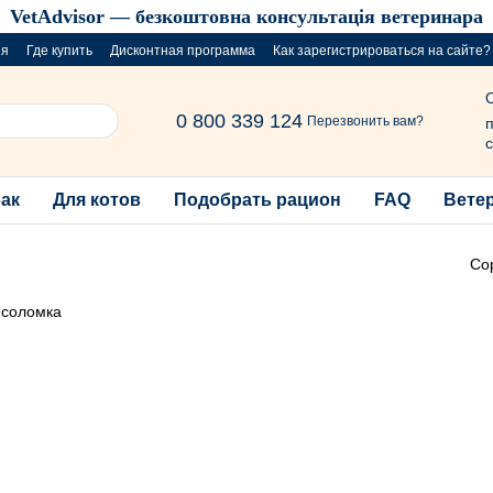
VetAdvisor — безкоштовна консультація ветеринара
ия
Где купить
Дисконтная программа
Как зарегистрироваться на сайте?
розыгрыш за покупку порций
0 800 339 124
Перезвонить вам?
п
с
бак
Для котов
Подобрать рацион
FAQ
Вете
Со