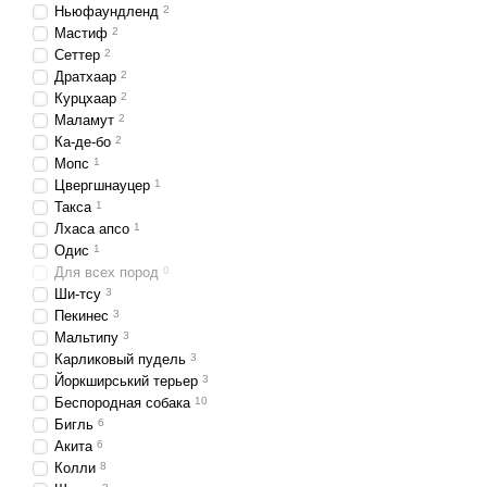
Ньюфаундленд
2
предотвратить дальнейш
Мастиф
2
Как выбрать лу
Сеттер
2
Дратхаар
2
Выбирая корм для собак 
Курцхаар
2
Маламут
2
Альтернативные исто
Ка-де-бо
2
Состав корма. Изучай
Мопс
1
Цвергшнауцер
1
Возраст и размер пи
Такса
1
необходимыми питат
Лхаса апсо
1
Если у вашего питомца 
Одис
1
Для всех пород
0
нормализовать состояние
Ши-тсу
3
Где купить кач
Пекинес
3
Мальтипу
3
Наш интернет-магазин п
Карликовый пудель
3
интерфейс сайта позволя
Йоркширський терьер
3
сроки.
Беспородная собака
10
Бигль
6
Правильный выбор корма 
Акита
6
Колли
8