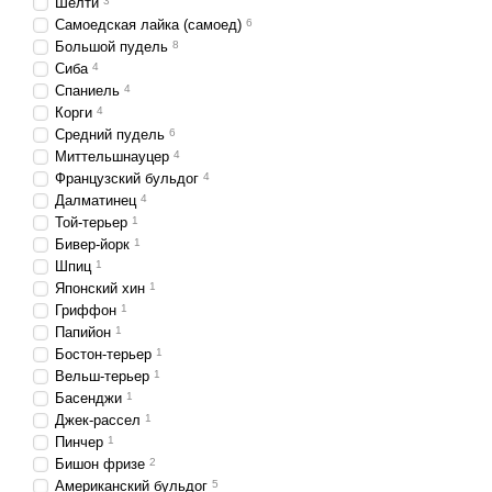
Шелти
3
Самоедская лайка (самоед)
6
Большой пудель
8
Сиба
4
Спаниель
4
Корги
4
Средний пудель
6
Миттельшнауцер
4
Французский бульдог
4
Далматинец
4
Той-терьер
1
Бивер-йорк
1
Шпиц
1
Японский хин
1
Гриффон
1
Папийон
1
Бостон-терьер
1
Вельш-терьер
1
Басенджи
1
Джек-рассел
1
Пинчер
1
Бишон фризе
2
Американский бульдог
5