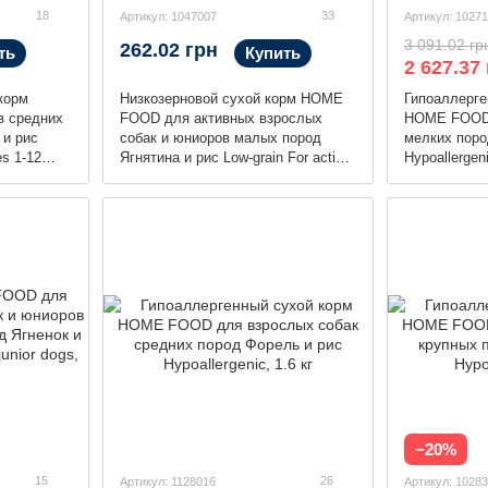
18
33
Артикул: 1047007
Артикул: 1027
3 091.02 гр
262.02 грн
ть
Купить
2 627.37
корм
Низкозерновой сухой корм HOME
Гипоаллерге
 средних
FOOD для активных взрослых
HOME FOOD 
 и рис
собак и юниоров малых пород
мелких поро
es 1-12
Ягнятина и рис Low-grain For active
Hypoallergeni
adult and junior, 700 г
−20%
15
26
Артикул: 1128016
Артикул: 1028