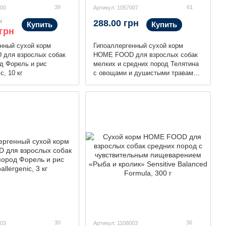
39
61
100
Артикул: 1057007
н
288.00 грн
Купить
Купить
 грн
нный сухой корм
Гипоаллергенный сухой корм
для взрослых собак
HOME FOOD для взрослых собак
д Форель и рис
мелких и средних пород Телятина
c, 10 кг
с овощами и душистыми травами
Hypoallergenic, 700 г
30
36
303
Артикул: 1108003