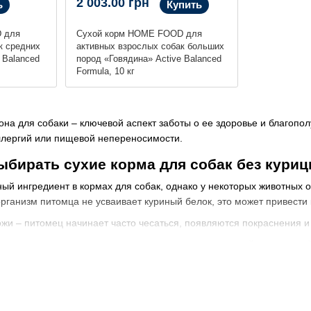
2 003.00 грн
ь
Купить
 для
Сухой корм HOME FOOD для
к средних
активных взрослых собак больших
 Balanced
пород «Говядина» Active Balanced
Formula, 10 кг
на для собаки – ключевой аспект заботы о ее здоровье и благопол
ллергий или пищевой непереносимости.
ыбирать сухие корма для собак без кури
ый ингредиент в кормах для собак, однако у некоторых животных 
рганизм питомца не усваивает куриный белок, это может привест
ожи – питомец начинает часто чесаться, появляются покраснения и
ты – аллергия может проявляться в виде покраснений, шелушений
нием – рвота, диарея, повышенное газообразование или нестабил
ухудшение состояния шерстного покрова – шерсть становится тускл
ары рекомендуют переводить питомца на диету, исключая из рацион