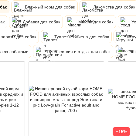
обак
Влажный корм для собак
Лакомства для собак
ак
Добавки для собак
Мюсли для собак
Ух
параты для собак
Туалет и гигиена для собак
Игру
а за собаками
Путешествия и отдых для собак
Tim
−15%