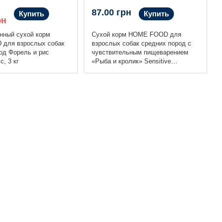
87.00 грн
Купить
Купить
рн
нный сухой корм
Сухой корм HOME FOOD для
для взрослых собак
взрослых собак средних пород с
од Форель и рис
чувствительным пищеварением
c, 3 кг
«Рыба и кролик» Sensitive
Balanced Formula, 300 г