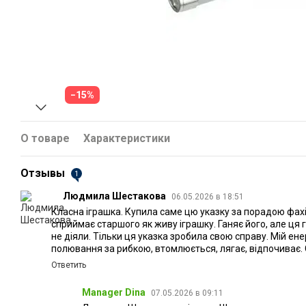
−15%
О товаре
Характеристики
Отзывы
1
Людмила Шестакова
06.05.2026 в 18:51
Класна іграшка. Купила саме цю указку за порадою фахі
сприймає старшого як живу іграшку. Ганяє його, але ця г
не діяли. Тільки ця указка зробила свою справу. Мій ен
полювання за рибкою, втомлюється, лягає, відпочиває.
Ответить
Manager Dina
07.05.2026 в 09:11