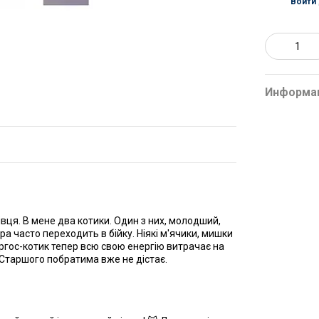
Войти
%
Информа
вця. В мене два котики. Один з них, молодший,
ра часто переходить в бійку. Ніякі м'ячики, мишки
ергос-котик тепер всю свою енергію витрачає на
 Старшого побратима вже не дістає.