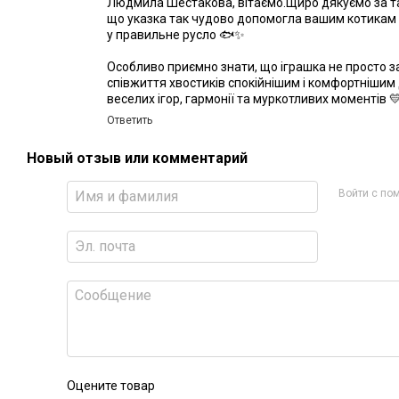
Людмила Шестакова, вітаємо.Щиро дякуємо за так
що указка так чудово допомогла вашим котикам
у правильне русло 🐟✨
Особливо приємно знати, що іграшка не просто з
співжиття хвостиків спокійнішим і комфортнішим
веселих ігор, гармонії та муркотливих моментів 
Ответить
Новый отзыв или комментарий
Войти с п
Оцените товар