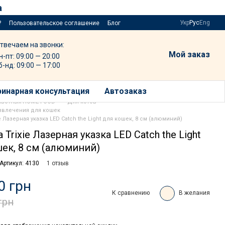
а
Укр
Рус
Eng
?
Пользовательское соглашение
Блог
твечаем на звонки:
Мой заказ
н-пт: 09:00 — 20:00
б-нд: 09:00 — 17:00
инарная консультация
Автозаказ
ивотных HOME FOOD
Для котов
азвлечения для кошек
e Лазерная указка LED Catch the Light для кошек, 8 см (алюминий)
 Trixie Лазерная указка LED Catch the Light
ек, 8 см (алюминий)
Артикул: 4130
1 отзыв
0 грн
К сравнению
В желания
грн