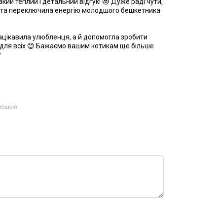
ий теплий і детальний відгук! 😻 Дуже раді чути,
 та переключила енергію молодшого бешкетника
ацікавила улюбленця, а й допомогла зробити
 для всіх 😊 Бажаємо вашим котикам ще більше

омощью