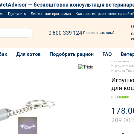
VetAdvisor — безкоштовна консультація ветеринар
ия
Где купить
Дисконтная программа
Как зарегистрироваться на сайте
озыгрыш за покупку порций
О
0 800 339 124
Перезвонить вам?
п
с
бак
Для котов
Подобрать рацион
FAQ
Ветер
Корма для ж
Игрушки и р
Игрушка Trixi
Игрушка
для кош
В наличии
178.0
209.00 