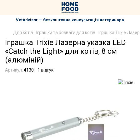
VetAdvisor — безкоштовна консультація ветеринара
Для котів
Іграшки та розваги для котів
Іграшка Trixie Лазер
Іграшка Trixie Лазерна указка LED
«Catch the Light» для котів, 8 см
(алюміній)
Артикул:
4130
1 відгук