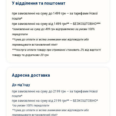
У відділення та поштомат
при замовленні на суму до 1499 грн — за тарифами Нової
пошти*
при замовленні на суму від 1499 грн** — БЕЗКОШТОВНО***
*замовлення на суму до 499 грн відправляємо за умови 100%
передплати
**сума до оплати зі всіма знижками має відповідати або
перевищувати встановлений ліміт
***послуга оплати товару при отриманні становить 2% від вартості
товару та додатково 20 грн
Адресна доставка
До під'їзду
при замовленні на суму до 2199 грн — за тарифами Нової
пошти*
при замовленні на суму від 2199 грн** — БЕЗКОШТОВНО*
*за умови 100% передплати
**сума до оплати зі всіма знижками має відповідати або
перевищувати встановлений ліміт