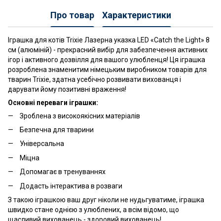
Про товар
Характеристики
Іграшка для котів Trixie Лазерна указка LED «Catch the Light» 8
см (алюміній) - прекрасний вибір для забезпечення активних
ігор і активного дозвілля для вашого улюбленця! Ця іграшка
розроблена знаменитим німецьким виробником товарів для
тварин Trixie, здатна усебічно розвивати вихованця і
дарувати йому позитивні враження!
Основні переваги іграшки:
Зроблена з високоякісних матеріалів
Безпечна для тварини
Універсальна
Міцна
Допомагає в тренуваннях
Додасть інтерактива в розваги
З такою іграшкою ваш друг ніколи не нудьгуватиме, іграшка
швидко стане однією з улюблених, а всім відомо, що
щасливий вихованець - здоровий вихованець!