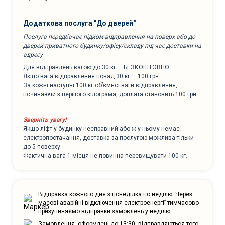
Додаткова послуга "До дверей"
Послуга передбачає підйом відправлення на поверх або до
дверей приватного будинку/офісу/складу під час доставки на
адресу
Для відправлень вагою до 30 кг — БЕЗКОШТОВНО.
Якщо вага відправлення понад 30 кг — 100 грн.
За кожні наступні 100 кг об’ємної ваги відправлення,
починаючи з першого кілограма, доплата становить 100 грн.
Зверніть увагу!
Якщо ліфт у будинку несправний або ж у ньому немає
електропостачання, доставка за послугою можлива тільки
до 5 поверху.
Фактична вага 1 місця не повинна перевищувати 100 кг.
Відправка кожного дня з понеділка по неділю. Через
масові аварійні відключення електроенергії тимчасово
призупиняємо відправки замовлень у неділю
Замовлення, оформлені до 13:30, відправляються того