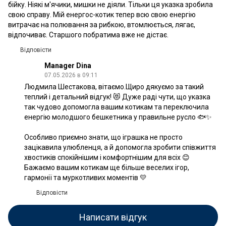
бійку. Ніякі м'ячики, мишки не діяли. Тільки ця указка зробила
свою справу. Мій енергос-котик тепер всю свою енергію
витрачає на полювання за рибкою, втомлюється, лягає,
відпочиває. Старшого побратима вже не дістає.
Відповісти
Manager Dina
07.05.2026 в 09:11
Людмила Шестакова, вітаємо.Щиро дякуємо за такий
теплий і детальний відгук! 😻 Дуже раді чути, що указка
так чудово допомогла вашим котикам та переключила
енергію молодшого бешкетника у правильне русло 🐟✨
Особливо приємно знати, що іграшка не просто
зацікавила улюбленця, а й допомогла зробити співжиття
хвостиків спокійнішим і комфортнішим для всіх 😊
Бажаємо вашим котикам ще більше веселих ігор,
гармонії та муркотливих моментів 💛
Відповісти
Написати відгук