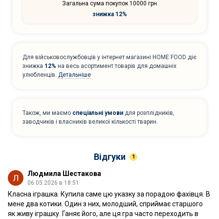
Загальна сума покупок 10000 грн
знижка 12%
Для військовослужбовців у інтернет магазині HOME FOOD діє
знижка
12%
на весь асортимент товарів для домашніх
улюбленців.
Детальніше
Також, ми маємо
спеціальні умови
для розплідників,
заводчиків і власників великої кількості тварин.
Відгуки
1
Людмила Шестакова
06.05.2026 в 18:51
Класна іграшка. Купила саме цю указку за порадою фахівця. В
мене два котики. Один з них, молодший, сприймає старшого
як живу іграшку. Ганяє його, але ця гра часто переходить в