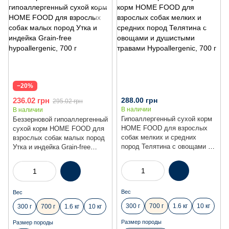
−20%
236.02 грн
288.00 грн
295.02 грн
В наличии
В наличии
Гипоаллергенный сухой корм
Беззерновой гипоаллергенный
HOME FOOD для взрослых
сухой корм HOME FOOD для
собак мелких и средних
взрослых собак малых пород
пород Телятина с овощами и
Утка и индейка Grain-free
душистыми травами
hypoallergenic, 700 г
Hypoallergenic, 700 г
Вес
Вес
300 г
700 г
1.6 кг
10 кг
300 г
700 г
1.6 кг
10 кг
Размер породы
Размер породы