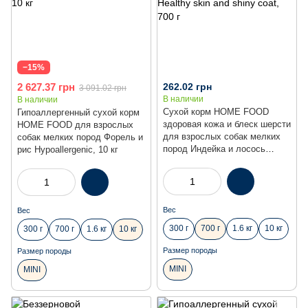
−15%
2 627.37 грн
262.02 грн
3 091.02 грн
В наличии
В наличии
Сухой корм HOME FOOD
Гипоаллергенный сухой корм
здоровая кожа и блеск шерсти
HOME FOOD для взрослых
для взрослых собак мелких
собак мелких пород Форель и
пород Индейка и лосось
рис Hypoallergenic, 10 кг
Healthy skin and shiny coat,
700 г
Вес
Вес
300 г
700 г
1.6 кг
10 кг
300 г
700 г
1.6 кг
10 кг
Размер породы
Размер породы
MINI
MINI