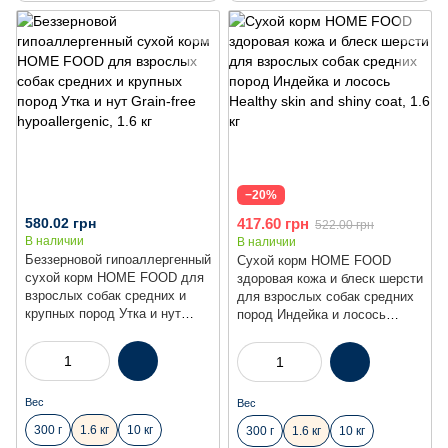
−20%
580.02 грн
417.60 грн
522.00 грн
В наличии
В наличии
Беззерновой гипоаллергенный
Сухой корм HOME FOOD
сухой корм HOME FOOD для
здоровая кожа и блеск шерсти
взрослых собак средних и
для взрослых собак средних
крупных пород Утка и нут
пород Индейка и лосось
Grain-free hypoallergenic, 1.6 кг
Healthy skin and shiny coat,
1.6 кг
Вес
Вес
300 г
1.6 кг
10 кг
300 г
1.6 кг
10 кг