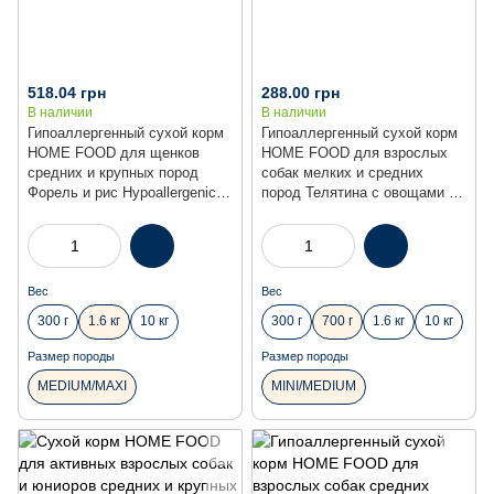
518.04 грн
288.00 грн
В наличии
В наличии
Гипоаллергенный сухой корм
Гипоаллергенный сухой корм
HOME FOOD для щенков
HOME FOOD для взрослых
средних и крупных пород
собак мелких и средних
Форель и рис Hypoallergenic.
пород Телятина с овощами и
For puppies 1-12 месяцев, 1.6
душистыми травами
кг
Hypoallergenic, 700 г
Вес
Вес
300 г
1.6 кг
10 кг
300 г
700 г
1.6 кг
10 кг
Размер породы
Размер породы
MEDIUM/MAXI
MINI/MEDIUM