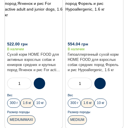
522.00 грн
554.04 грн
В наличии
В наличии
Сухой корм HOME FOOD для
Гипоаллергенный сухой корм
активных взрослых собак и
HOME FOOD для взрослых
юниоров средних и крупных
собак средних пород Форель
пород Ягненок и рис For active
и рис Hypoallergenic, 1.6 кг
adult and junior dogs, 1.6 кг
Вес
Вес
300 г
1.6 кг
10 кг
300 г
1.6 кг
10 кг
Размер породы
Размер породы
MEDIUM/MAXI
MEDIUM