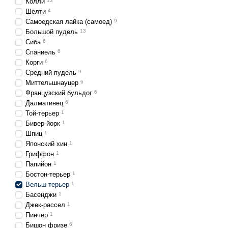
Колли
13
Шелти
4
Самоедская лайка (самоед)
9
Большой пудель
13
Сиба
6
Спаниель
6
Корги
6
Средний пудель
9
Миттельшнауцер
6
Французский бульдог
6
Далматинец
6
Той-терьер
1
Бивер-йорк
1
Шпиц
1
Японский хин
1
Гриффон
1
Папийон
1
Бостон-терьер
1
Вельш-терьер
1
Басенджи
1
Джек-рассел
1
Пинчер
1
Бишон фризе
6