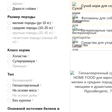
Щенки
0
Сухой корм для с
Дорослі собаки
1
Размер породы
Фитомины для соб
мелкие породы (до 10 кг)
1
средние породы (10–25 кг)
1
Ветеринарные пре
крупные породы (25–45 кг)
0
гигантские породы (свыше 45
кг)
0
Средства для уход
Класс корма
Холистик
1
Суперпремиум
1
Премиум
0
Тип
Беззерновой
0
Гипоаллергенный
1
На основе мяса
1
На основе рыбы
0
Без курочки
1
Основной источник белков в