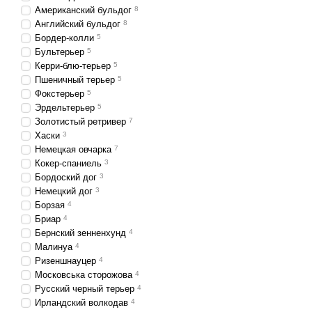
Американский бульдог
8
Английский бульдог
8
Бордер-колли
5
Бультерьер
5
Керри-блю-терьер
5
Пшеничный терьер
5
Фокстерьер
5
Эрдельтерьер
5
Золотистый ретривер
7
Хаски
3
Немецкая овчарка
7
Кокер-спаниель
3
Бордоский дог
3
Немецкий дог
3
Борзая
4
Бриар
4
Бернский зенненхунд
4
Малинуа
4
Ризеншнауцер
4
Московська сторожова
4
Русский черный терьер
4
Ирландский волкодав
4