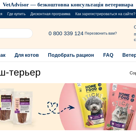
VetAdvisor — безкоштовна консультація ветеринара
ия
Где купить
Дисконтная программа
Как зарегистрироваться на сайте?
розыгрыш за покупку порций
0 800 339 124
Перезвонить вам?
п
с
бак
Для котов
Подобрать рацион
FAQ
Вете
ьш-терьер
Со