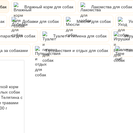
обак
Влажный корм для собак
Лакомства для собак
ак
Добавки для собак
Мюсли для собак
Ух
параты для собак
Туалет и гигиена для собак
Игру
а за собаками
Путешествия и отдых для собак
Tim