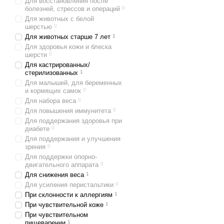
Для восстановления после
болезней, стрессов и операций
0
Для животных с белой
шерстью
0
Для животных старше 7 лет
1
Для здоровья кожи и блеска
шерсти
0
Для кастрированных/
стерилизованных
1
Для малышей, для беременных
и кормящих самок
0
Для набора веса
0
Для повышения иммунитета
0
Для поддержания здоровья при
диабете
0
Для поддержания и улучшения
зрения
0
Для поддержки опорно-
двигательного аппарата
0
Для снижения веса
1
Для усиления перистальтики
0
При склонности к аллергиям
1
При чувствительной коже
1
При чувствительном
пищеварении
1