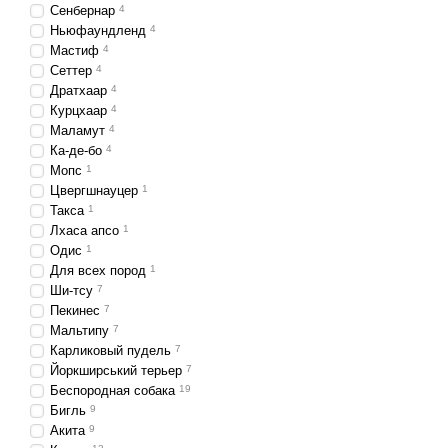
Сенбернар
4
Ньюфаундленд
4
Мастиф
4
Сеттер
4
Дратхаар
4
Курцхаар
4
Маламут
4
Ка-де-бо
4
Мопс
1
Цвергшнауцер
1
Такса
1
Лхаса апсо
1
Одис
1
Для всех пород
1
Ши-тсу
7
Пекинес
7
Мальтипу
7
Карликовый пудель
7
Йоркширський терьер
7
Беспородная собака
19
Бигль
9
Акита
9