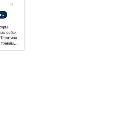
61
ть
корм
ых собак
 Телятина
 травами