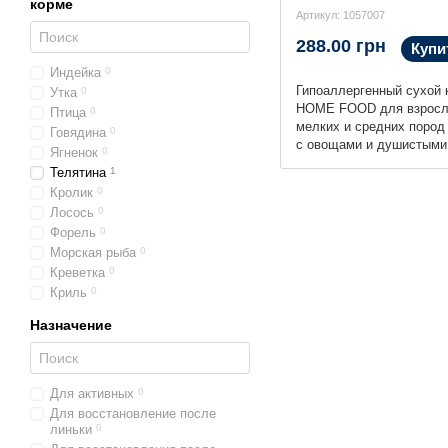
корме
Артикул: 1057007
288.00 грн
Купи
Индейка
0
Гипоаллергенный сухой 
Утка
0
HOME FOOD для взросл
Птица
0
мелких и средних пород
Говядина
0
с овощами и душистыми
Ягненок
0
Hypoallergenic, 700 г
Телятина
1
Кролик
0
Лосось
0
Форель
0
Морская рыба
0
Креветка
0
Криль
0
Назначение
Для активных
0
Для восстановление после
линьки
0