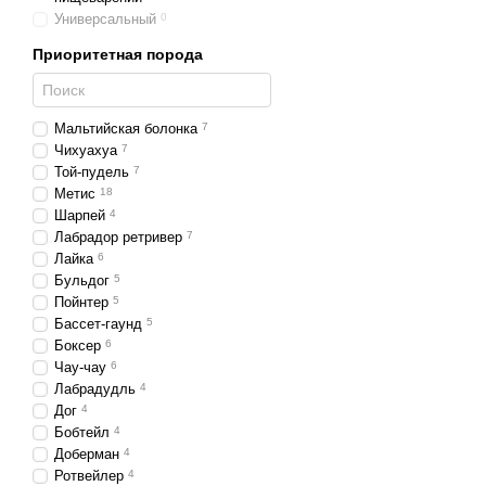
Универсальный
0
Приоритетная порода
Мальтийская болонка
7
Чихуахуа
7
Той-пудель
7
Метис
18
Шарпей
4
Лабрадор ретривер
7
Лайка
6
Бульдог
5
Пойнтер
5
Бассет-гаунд
5
Боксер
6
Чау-чау
6
Лабрадудль
4
Дог
4
Бобтейл
4
Доберман
4
Ротвейлер
4