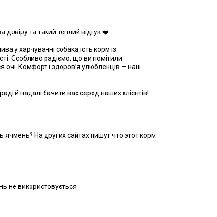
 довіру та такий теплий відгук ❤️
ва у харчуванні собака їсть корм із
ті. Особливо радіємо, що ви помітили
я очі. Комфорт і здоров’я улюбленців — наш
аді й надалі бачити вас серед наших клієнтів!
ь ячмень? На других сайтах пишут что этот корм
інь не використовується