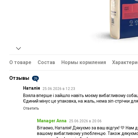
Акція
О товаре
Состав
Нормы кормления
Характери
Отзывы
26
Наталія
25.06.2026 в 12:23
Взяла вперше і зайшло навіть моєму вибагливому собаці
Єдиний мінус це упаковка, на жаль, нема зіп-стрічки дл
Ответить
Manager Anna
25.06.2026 в 20:06
Вітаємо, Наталія! Дякуємо за ваш відгук! 💛 Нам
вашому вибагливому улюбленцю. Також дякуємо 