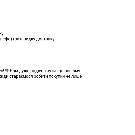
ку!
шефа) і за швидку доставку.
ук! 💚 Нам дуже радісно чути, що вашому
вжди стараємося робити покупки не лише