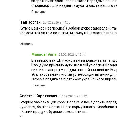
зворотний зв'язок і обов’язково передамо ваше 
Сподіваємося й надалі радувати вас та вашого х
Ответить
Іван Корпан
25.02.2026 в 14:55
Купую цей кор невперше))) Собаки дуже задоволені, так 
кормом, так як там всі вітаміни присутні. І головне що 
Ответить
Manager Anna
25.02.2026 в 15:41
Вітавємо, Іван! Дякуємо вам за довіру та за те, щ
Нам дуже приємно чути, що ваші улюбленці задово
викликає алергії — це для нас найважливіше. Ми
збалансованим і містив усі необхідні вітаміни дл
Окрема подяка за підтримку українського виробн
Ответить
Спартак Короткевич
17.02.2026 в 20:22
Вперше замовив цей корм. Собака, а вона досить вередл
чухатися, бо після останнього корму іншого виробника п
якісний продукт, будемо замовляти ще