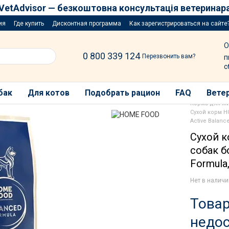
VetAdvisor — безкоштовна консультація ветеринар
ия
Где купить
Дисконтная программа
Как зарегистрироваться на сайте
озыгрыш за покупку порций
О
0 800 339 124
Перезвонить вам?
п
с
бак
Для котов
Подобрать рацион
FAQ
Ветер
Корма для ж
Сухой корм 
Active Balanc
Сухой 
собак б
Formula,
Нет в налич
Това
недо