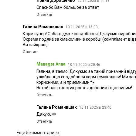
Ирина Дорошенко
25.11.2025 в 14:18
Спасибо Вам большое за ответ
Ответить
Галина Романишак
10.11.2025 в 15:03
Корм супер! Собаці дуже сподобався! Дякуємо виробни
Окрема подяка за смаколики в коробці (комплімент від 
Ви найкращі!
Ответить
Manager Anna
10.11.2025 в 20:46
Галина, вітаємо! Дякуємо за такий приємний відг
улюбленцю сподобався корм і смаколики! Ми за
корисними, а й приємними 🐾
Нехай ваш хвостик росте здоровим і щасливим!
Ответить
Галина Романишак
10.11.2025 в 23:40
Дякую. 🫶
Ответить
Еще 5 комментариев