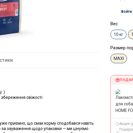
Войти
%
Вес
10 кг
Размер по
MAXI
стики
ПОДАР
 :)
я збереження свіжості
 дуже приємно, що смак корму сподобався навіть
Акция д
за зауваження щодо упаковки — ми цінуємо
Подарок