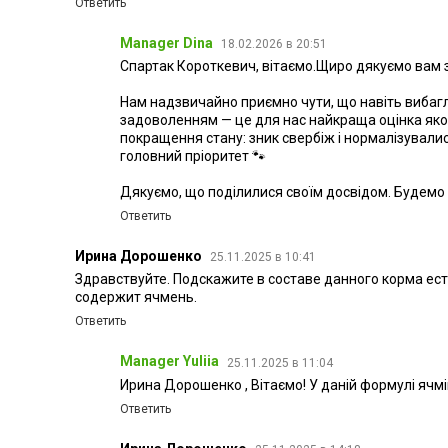
Ответить
Manager Dina
18.02.2026 в 20:51
Спартак Короткевич, вітаємо.Щиро дякуємо вам за
Нам надзвичайно приємно чути, що навіть вибагли
задоволенням — це для нас найкраща оцінка якос
покращення стану: зник свербіж і нормалізувалис
головний пріоритет 🐾
Дякуємо, що поділилися своїм досвідом. Будемо р
Ответить
Ирина Дорошенко
25.11.2025 в 10:41
Здравствуйте. Подскажите в составе данного корма ест
содержит ячмень.
Ответить
Manager Yuliia
25.11.2025 в 11:04
Ирина Дорошенко , Вітаємо! У даній формулі ячм
Ответить