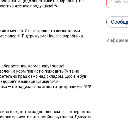
побажання щодо зіп-стрічки на виробництво.
обрабо
востика якісною продукцією! 🐾
Сообщи
як в мене їх 2-ві то краще та легше корми
немає алергії. Підтримуємо Нашого виробника.
Информа
о обираєте наш корм знову і знову!
лені, а корм повністю підходить їм та не
 ретельно працюємо над складом, щоб він був
я здоров’я ваших хвостиків 🐶🐶
ика — це надихає нас ставати ще кращими! 💛💙
ива в їжі, їсть із задоволенням. Плюс перестала
очали закисати очі і постійно чухалася. Дякую за