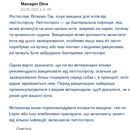
Manager Dina
03.05.2025 в 11:48
Ростислав, Вітаємо.Так, існує вакцина для котів від
лептоспірозу. Лептоспіроз — це бактеріальна інфекція, яка
може вплинути на різні органи кота, зокрема на нирки, печінку
та кровоносні судини. Вакцинація може допомогти захистити
кота від цього захворювання, особливо якщо ваш кіт часто
перебуває на вулиці або має контакт з водними джерелами,
які можуть бути забруднені бактеріями лептоспіри.
Однак варто зазначити, що не всі ветеринарні клініки
рекомендують вакцинувати від лептоспірозу, оскільки це
захворювання більш поширене серед собак і, в принципі, коти
рідше заражаються ним. Перед вакцинацією найкраще
проконсультуватися з вашим ветеринаром, щоб дізнатися, чи є
ризик для вашого кота.
Ветеринар може порекомендувати конкретні вакцини, такі як
Lepto або інші комбіновані препарати, що включають захист
від кількох інфекцій, включаючи лептоспіроз.
Ответить