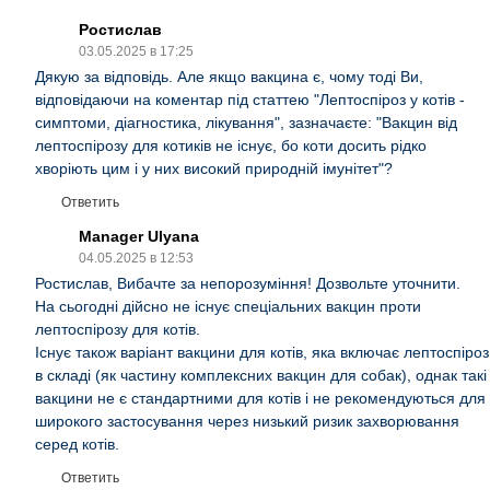
Ростислав
03.05.2025 в 17:25
Дякую за відповідь. Але якщо вакцина є, чому тоді Ви,
відповідаючи на коментар під статтею "Лептоспіроз у котів -
симптоми, діагностика, лікування", зазначаєте: "Вакцин від
лептоспірозу для котиків не існує, бо коти досить рідко
хворіють цим і у них високий природній імунітет"?
Ответить
Manager Ulyana
04.05.2025 в 12:53
Ростислав, Вибачте за непорозуміння! Дозвольте уточнити.
На сьогодні дійсно не існує спеціальних вакцин проти
лептоспірозу для котів.
Існує також варіант вакцини для котів, яка включає лептоспіроз
в складі (як частину комплексних вакцин для собак), однак такі
вакцини не є стандартними для котів і не рекомендуються для
широкого застосування через низький ризик захворювання
серед котів.
Ответить