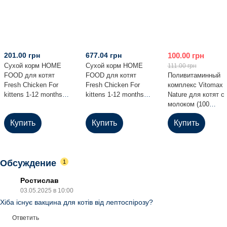
201.00 грн
677.04 грн
100.00 грн
Сухой корм HOME
Сухой корм HOME
111.00 грн
FOOD для котят
FOOD для котят
Поливитаминный
Fresh Chicken For
Fresh Chicken For
комплекс Vitomax
kittens 1-12 months,
kittens 1-12 months,
Nature для котят с
400 г
1.6 кг
молоком (100
таблеток)
Купить
Купить
Купить
Обсуждение
1
Ростислав
03.05.2025 в 10:00
Хіба існує вакцина для котів від лептоспірозу?
Ответить