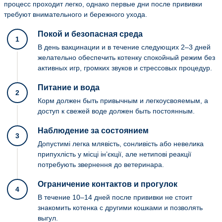
процесс проходит легко, однако первые дни после прививки
требуют внимательного и бережного ухода.
Покой и безопасная среда
1
В день вакцинации и в течение следующих 2–3 дней
желательно обеспечить котенку спокойный режим без
активных игр, громких звуков и стрессовых процедур.
Питание и вода
2
Корм должен быть привычным и легкоусвояемым, а
доступ к свежей воде должен быть постоянным.
Наблюдение за состоянием
3
Допустимі легка млявість, сонливість або невелика
припухлість у місці ін’єкції, але нетипові реакції
потребують звернення до ветеринара.
Ограничение контактов и прогулок
4
В течение 10–14 дней после прививки не стоит
знакомить котенка с другими кошками и позволять
выгул.