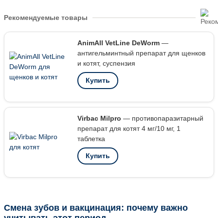
Рекомендуемые товары
AnimAll VetLine DeWorm
—
антигельминтный препарат для щенков
и котят, суспензия
Купить
Virbac Milpro
— противопаразитарный
препарат для котят 4 мг/10 мг, 1
таблетка
Купить
Смена зубов и вакцинация: почему важно
учитывать этот период