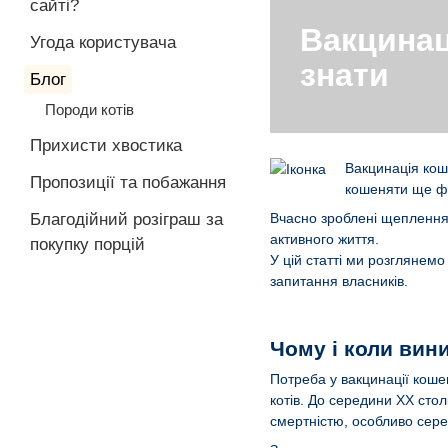
сайті?
Вакцинац
Угода користувача
знати
Блог
Породи котів
Прихисти хвостика
Вакцинація кош
Пропозиції та побажання
кошеняти ще фо
Благодійний розіграш за
Вчасно зроблені щеплення 
активного життя.
покупку порцій
У цій статті ми розглянем
запитання власників.
Чому і коли вин
Потреба у вакцинації кош
котів. До середини ХХ стол
смертністю, особливо сере