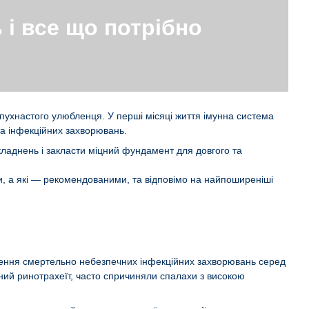
 і все що потрібно
 пухнастого улюбленця. У перші місяці життя імунна система
а інфекційних захворювань.
ладнень і закласти міцний фундамент для довгого та
ми, а які — рекомендованими, та відповімо на найпоширеніші
ирення смертельно небезпечних інфекційних захворювань серед
русний ринотрахеїт, часто спричиняли спалахи з високою