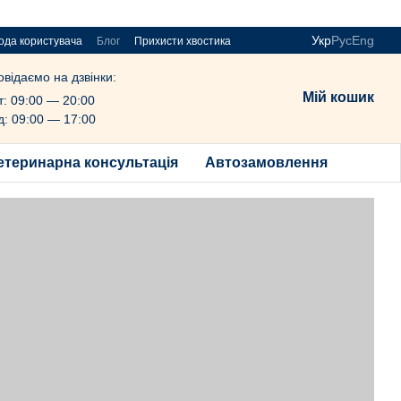
Укр
Рус
Eng
ода користувача
Блог
Прихисти хвостика
овідаємо на дзвінки:
Мій кошик
т: 09:00 — 20:00
д: 09:00 — 17:00
етеринарна консультація
Автозамовлення