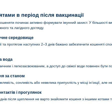
ятами в період після вакцинації
кошеняти починає активно формувати імунний захист. У більшості ви
ого та лагідного догляду.
печне середовище
ї та протягом наступних 2–3 днів бажано забезпечити кошеняті спокі
а вода
вичним і легкозасвоюваним, а доступ до свіжої води повинен бути п
я за станом
млявість, сонливість або невелика припухлість у місці ін’єкції, але
нтактів і прогулянок
днів після щеплення не варто знайомити кошеня з іншими котами т