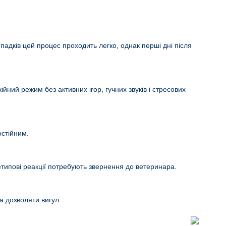
падків цей процес проходить легко, однак перші дні після
йний режим без активних ігор, гучних звуків і стресових
остійним.
 нетипові реакції потребують звернення до ветеринара.
а дозволяти вигул.