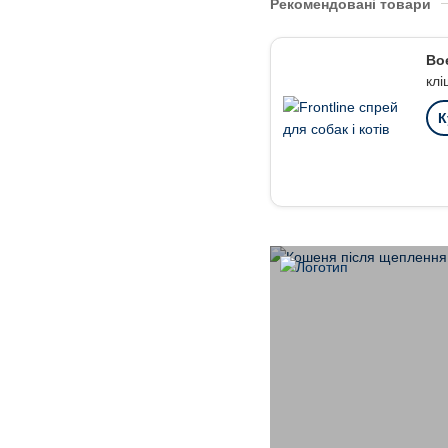
Рекомендовані товари
Boe
клі
К