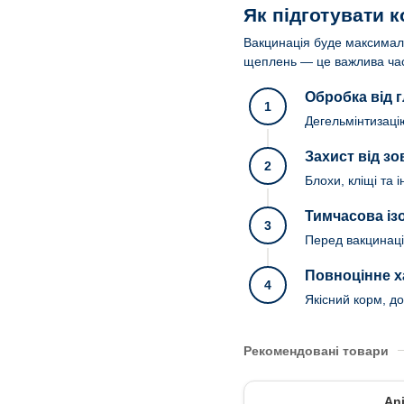
Як підготувати к
Вакцинація буде максималь
щеплень — це важлива час
Обробка від г
1
Дегельмінтизацію
Захист від зо
2
Блохи, кліщі та 
Тимчасова із
3
Перед вакцинаціє
Повноцінне х
4
Якісний корм, до
Рекомендовані товари
An