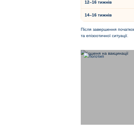
12–16 тижнів
14–16 тижнів
Після завершення початков
та епізоотичної ситуації.