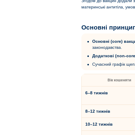
Згодом до вакцин додали з
материнські антитіла, умов
Основні принцип
Основні (core) вакц
законодавства.
Додаткові (non-cor
Сучасний графік щепл
Вік кошеняти
6–8 тижнів
8–12 тижнів
10–12 тижнів