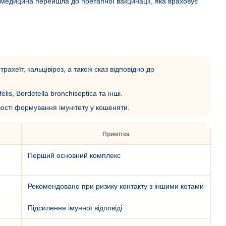
а медицина перейшла до поетапної вакцинації, яка враховує
хеїт, кальцівіроз, а також сказ відповідно до
is, Bordetella bronchiseptica та інші.
ості формування імунітету у кошеняти.
Примітка
Перший основний комплекс
Рекомендовано при ризику контакту з іншими котами
Підсилення імунної відповіді