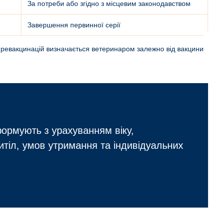
За потреби або згідно з місцевим законодавством
Завершення первинної серії
к ревакцинацій визначається ветеринаром залежно від вакцини
ормують з урахуванням віку,
итіл, умов утримання та індивідуальних