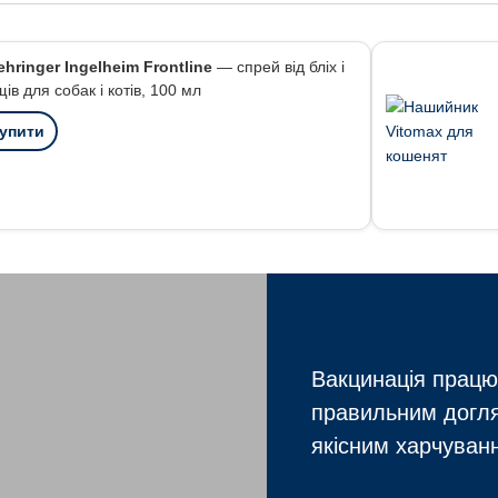
hringer Ingelheim Frontline
— спрей від бліх і
щів для собак і котів, 100 мл
упити
Вакцинація працю
правильним догляд
якісним харчуван