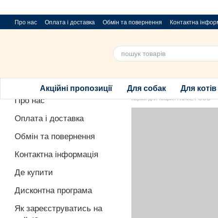
Перейти до основного контенту
Про нас
Оплата і доставка
Обмін та повернення
Контактна інфор
Пропозиції та побажання
Благодійний розіграш за покупку порцій
Акційні пропозиції
Для собак
Для котів
Корми для тварин HOME FOOD
Про нас
Оплата і доставка
Обмін та повернення
Контактна інформація
Де купити
Дисконтна програма
Як зареєструватись на