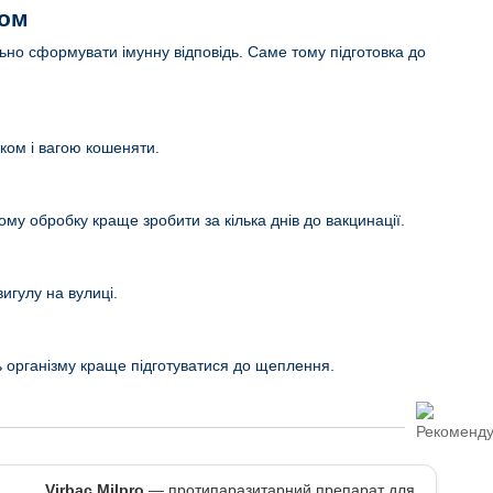
ком
но сформувати імунну відповідь. Саме тому підготовка до
іком і вагою кошеняти.
ому обробку краще зробити за кілька днів до вакцинації.
игулу на вулиці.
ть організму краще підготуватися до щеплення.
Virbac Milpro
— протипаразитарний препарат для