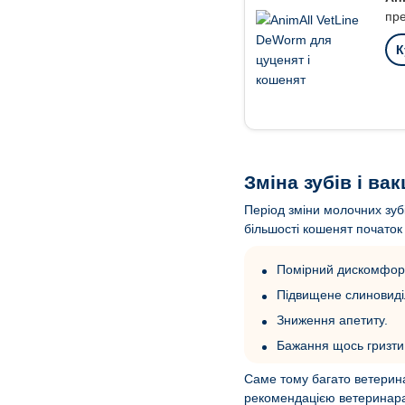
пре
К
Зміна зубів і в
Період зміни молочних зуб
більшості кошенят початок 
Помірний дискомфорт
Підвищене слиновиді
Зниження апетиту.
Бажання щось гризти
Саме тому багато ветеринар
рекомендацією ветеринар