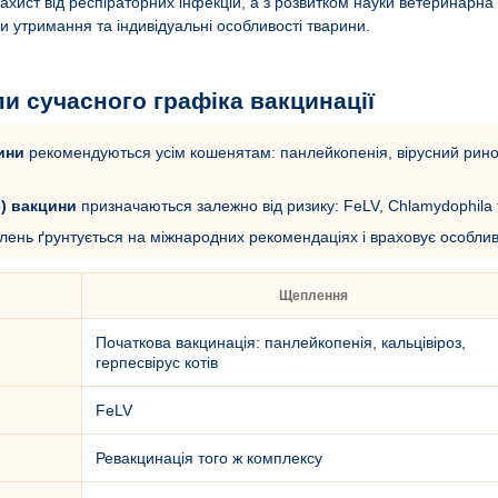
ахист від респіраторних інфекцій, а з розвитком науки ветеринарн
и утримання та індивідуальні особливості тварини.
и сучасного графіка вакцинації
ини
рекомендуються усім кошенятам: панлейкопенія, вірусний ринотра
e) вакцини
призначаються залежно від ризику: FeLV, Chlamydophila fel
ень ґрунтується на міжнародних рекомендаціях і враховує особлив
Щеплення
Початкова вакцинація: панлейкопенія, кальцівіроз,
герпесвірус котів
FeLV
Ревакцинація того ж комплексу