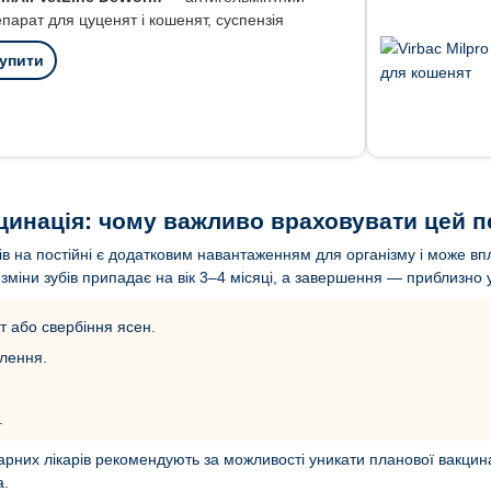
парат для цуценят і кошенят, суспензія
упити
акцинація: чому важливо враховувати цей п
ів на постійні є додатковим навантаженням для організму і може впл
зміни зубів припадає на вік 3–4 місяці, а завершення — приблизно у
 або свербіння ясен.
лення.
.
них лікарів рекомендують за можливості уникати планової вакцинаці
а.