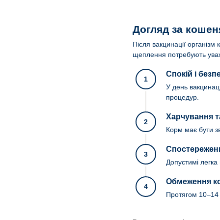
Догляд за кошен
Після вакцинації організм 
щеплення потребують уважн
Спокій і без
1
У день вакцинаці
процедур.
Харчування т
2
Корм має бути з
Спостереженн
3
Допустимі легка 
Обмеження ко
4
Протягом 10–14 