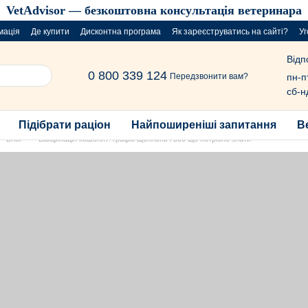
VetAdvisor — безкоштовна консультація ветеринара
мація
Де купити
Дисконтна програма
Як зареєструватись на сайті?
Уг
Відп
0 800 339 124
пн-п
Передзвонити вам?
сб-н
Підібрати раціон
Найпоширеніші запитання
В
Блог
Вакцинація кошенят: графік щеплень і все що потрібно знати