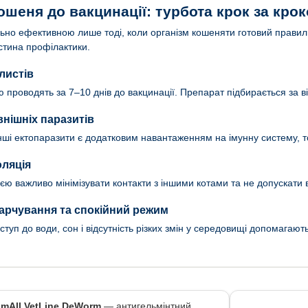
ошеня до вакцинації: турбота крок за кро
но ефективною лише тоді, коли організм кошеняти готовий правиль
тина профілактики.
листів
 проводять за 7–10 днів до вакцинації. Препарат підбирається за в
внішніх паразитів
інші ектопаразити є додатковим навантаженням на імунну систему, т
оляція
ю важливо мінімізувати контакти з іншими котами та не допускати в
арчування та спокійний режим
ступ до води, сон і відсутність різких змін у середовищі допомагаю
imAll VetLine DeWorm
— антигельмінтний