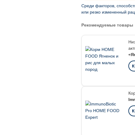
Среди факторов, способст
или резко измененный рац
Рекомендуемые товары
Ни
акт
«Я
К
Ко
Im
К