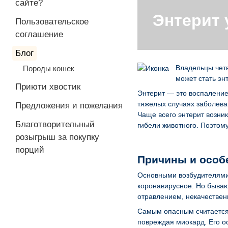
сайте?
Энтерит 
Пользовательское
соглашение
Блог
Владельцы четв
Породы кошек
может стать энт
Приюти хвостик
Энтерит — это воспаление
тяжелых случаях заболева
Предложения и пожелания
Чаще всего энтерит возни
Благотворительный
гибели животного. Поэтому
розыгрыш за покупку
порций
Причины и особ
Основными возбудителями 
коронавирусное. Но бываю
отравлением, некачестве
Самым опасным считается 
повреждая миокард. Его о