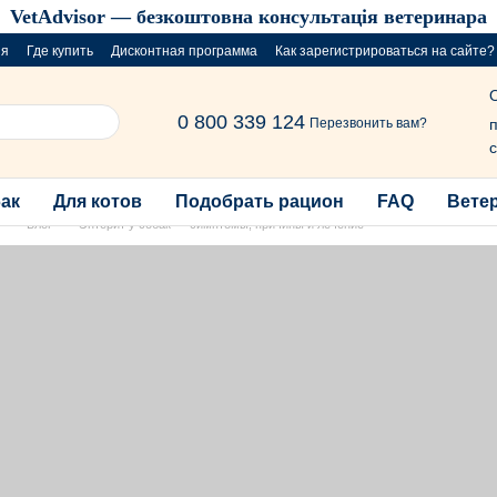
VetAdvisor — безкоштовна консультація ветеринара
ия
Где купить
Дисконтная программа
Как зарегистрироваться на сайте?
розыгрыш за покупку порций
0 800 339 124
п
Перезвонить вам?
с
бак
Для котов
Подобрать рацион
FAQ
Вете
Блог
Энтерит у собак — симптомы, причины и лечение