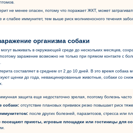
птомов.
ерит не менее опасен, потому что поражает ЖКТ, может затрагиват
 и слабее иммунитет, тем выше риск молниеносного течения забо
заражение организма собаки
могут выживать в окружающей среде до нескольких месяцев, сохра
поэтому заражение возможно не только при прямом контакте с бол
.
ерита составляет в среднем от 2 до 10 дней. В это время собака 
скуют щенки до года, невакцинированные животные, собаки со сни
х.
ммунная защита еще недостаточно зрелая, поэтому болезнь часто 
 собаки:
отсутствие плановых прививок резко повышает риск тяже
иммунитетом:
после других болезней, паразитозов, стресса или п
 посещают приюты, игровые площадки или гостиницы для со
ии.