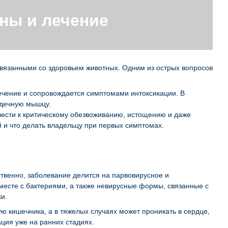
ны и лечение
вязанными со здоровьем животных. Одним из острых вопросов
течение и сопровождается симптомами интоксикации. В
рдечную мышцу.
ивести к критическому обезвоживанию, истощению и даже
й и что делать владельцу при первых симптомах.
твенно, заболевание делится на парвовирусное и
месте с бактериями, а также невирусные формы, связанные с
и.
ю кишечника, а в тяжелых случаях может проникать в сердце,
ция уже на ранних стадиях.