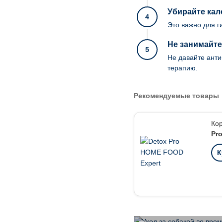
Убирайте ка
4
Это важно для г
Не занимайт
5
Не давайте анти
терапию.
Рекомендуемые товары
Ко
Pr
К