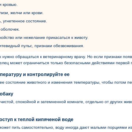
и кровью.
изи, желчи или крови.
ь, угнетенное состояние.
 оболочек.
койство или нежелание прикасаться к животу.
итевидный пульс, признаки обезвоживания.
 нужно обращаться к ветеринарному врачу. Но если признаки поя
елец может ограничиться только безопасными действиями первой
пературу и контролируйте ее
ее состояние животного и изменения температуры, чтобы потом п
обаку
 чистой, спокойной и затемненной комнате, отдельно от других жи
оступ к теплой кипяченой воде
может пить самостоятельно, воду иногда дают малыми порциями из