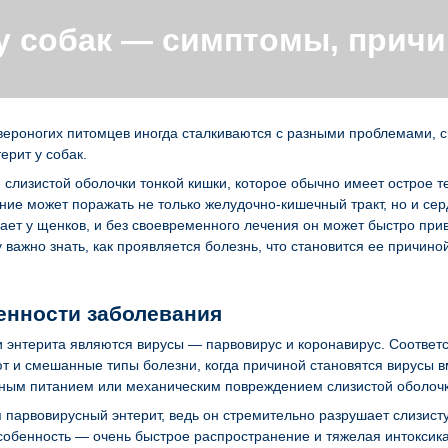
у собак — симптомы, причи
ероногих питомцев иногда сталкиваются с разными проблемами, с
ерит у собак.
 слизистой оболочки тонкой кишки, которое обычно имеет острое 
ние может поражать не только желудочно-кишечный тракт, но и се
кает у щенков, и без своевременного лечения он может быстро пр
 важно знать, как проявляется болезнь, что становится ее причино
енности заболевания
энтерита являются вирусы — парвовирус и коронавирус. Соответс
т и смешанные типы болезни, когда причиной становятся вирусы в
нным питанием или механическим повреждением слизистой оболочк
парвовирусный энтерит, ведь он стремительно разрушает слизисту
собенность — очень быстрое распространение и тяжелая интоксика