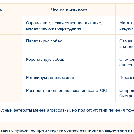
а
Что ее вызывает
Отравление, некачественное питание,
Может 
механическое повреждение
рацион
Парвовирус собак
Самая 
и серд
Коронавирус собак
Сначал
опасен
Ротавирусная инфекция
Похож 
Распространенное поражение всего ЖКТ
Сопров
быстро
сный энтериты менее агрессивны, но при отсутствии лечения тоже 
ивают с чумкой, но при энтерите обычно нет гнойных выделений из