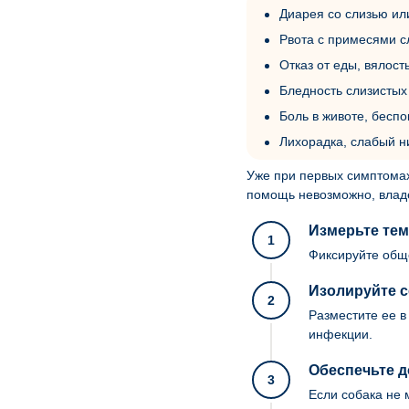
Диарея со слизью ил
Рвота с примесями сл
Отказ от еды, вялост
Бледность слизистых
Боль в животе, беспо
Лихорадка, слабый н
Уже при первых симптомах
помощь невозможно, влад
Измерьте тем
1
Фиксируйте общ
Изолируйте с
2
Разместите ее в
инфекции.
Обеспечьте д
3
Если собака не 