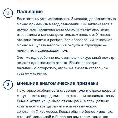
Пальпация
2
Если котенку уже исполнилось 2 месяца, дополнительно
можно применить метод пальпации. Он заключается в
аккуратном прощупывании области между анальным
отверстием и мочеиспускательным каналом. У кошек
эта зона гладкая и ровная, без образований. У котиков
можно нащупать небольшие округлые структуры —
яички, что подтверждает пол.
Этот метод особенно полезен, если визуальный осмотр
не дает однозначного ответа. Важно проводить
пальпацию осторожно, чтобы не вызвать стресс или
травму у котенка.
Внешние анатомические признаки
3
Некоторые особенности строения тела и окраса шерсти
могут помочь определить пол, хотя они не всегда точны.
Рыжие котята чаще бывают самцами, а трехцветные
котята почти всегда самки из-за генетического
сочетания X-хромосом. Кошки обычно более изящные,
с тонкой мордочкой и более легким телом, тогда как